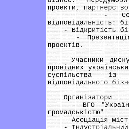
бізнес: передумов
проекти, партнерство
- Соціальн
відповідальність: бі
- Відкритість біз
- Презентація ре
проектів.
Учасники дискусі
провідних українськи
суспільства із М
відповідального бізн
Організатори
- ВГО "Українськ
громадськістю"
- Асоціація міст У
- Індустріальний т