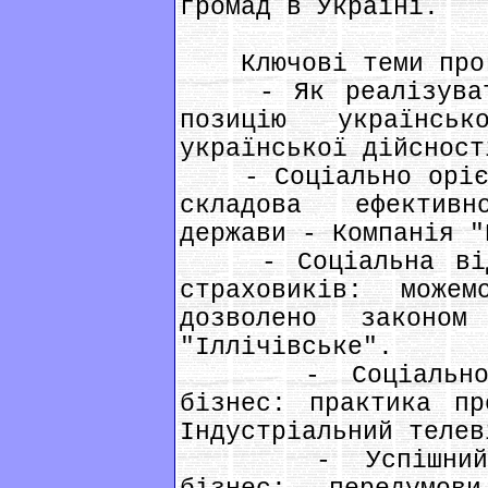
громад в Україні.
Ключові теми прог
- Як реалізувати 
позицію українсь
української дійсност
- Соціально орієнт
складова ефектив
держави - Компанія "
- Соціальна відпо
страховиків: мож
дозволено законо
"Іллічівське".
- Соціально від
бізнес: практика пр
Індустріальний телев
- Успішний соці