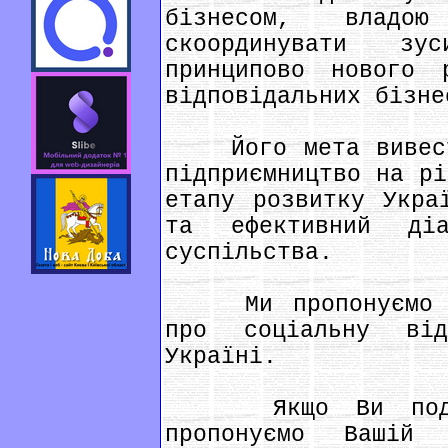
бізнесом, владо
скоординувати зу
принципово нового 
відповідальних бізне
Його мета вивести
підприємництво на рі
етапу розвитку Укра
та ефективний ді
суспільства.
Ми пропонуємо Ва
про соціальну від
Україні.
Якщо Ви поділяє
пропонуємо Вашій 