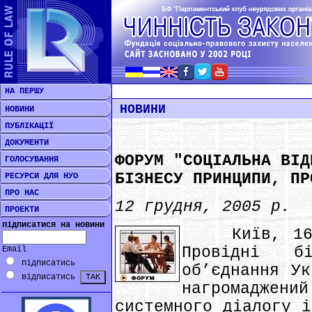
НА ПЕРШУ
НОВИНИ
НОВИНИ
ПУБЛІКАЦІЇ
ДОКУМЕНТИ
ФОРУМ "СОЦІАЛЬНА ВІД
ГОЛОСУВАННЯ
БІЗНЕСУ ПРИНЦИПИ, ПР
РЕСУРСИ ДЛЯ НУО
ПРО НАС
12 грудня, 2005 р.
ПРОЕКТИ
підписатися на новини
Київ, 16 гр
Провідні б
Email
підписатись
об’єднання Ук
відписатись
нагромаджени
системного діалогу і