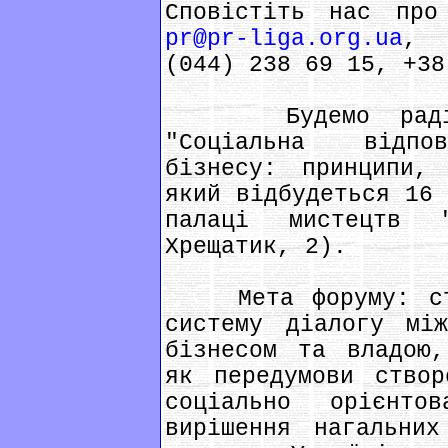
Сповістіть нас про
pr@pr-liga.org.ua
, 
(044) 238 69 15, +38
Будемо раді б
"Соціальна відпов
бізнесу: принципи, 
який відбудеться 16 
палаці мистецтв 
Хрещатик, 2).
Мета форуму: ство
систему діалогу між
бізнесом та владою,
як передумови створ
соціально орієнто
вирішення нагальних