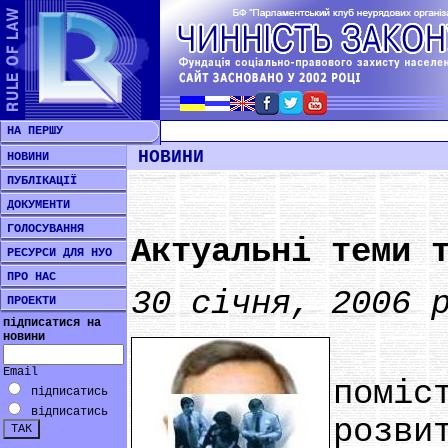
НА ПЕРШУ
НОВИНИ
НОВИНИ
ПУБЛІКАЦІЇ
ДОКУМЕНТИ
ГОЛОСУВАННЯ
Актуальні теми 
РЕСУРСИ ДЛЯ НУО
ПРО НАС
30 січня, 2006 
ПРОЕКТИ
підписатися на
новини
Росі
Email
поміс
підписатись
відписатись
розви