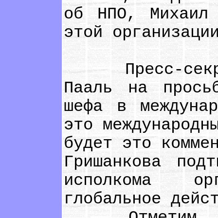
об НПО, Михаил
этой организаци
Пресс-секрета
Пааль на прось
шефа в междуна
это международн
будет это комме
Гришанкова под
исполкома ор
глобальное дейс
Отметим, что