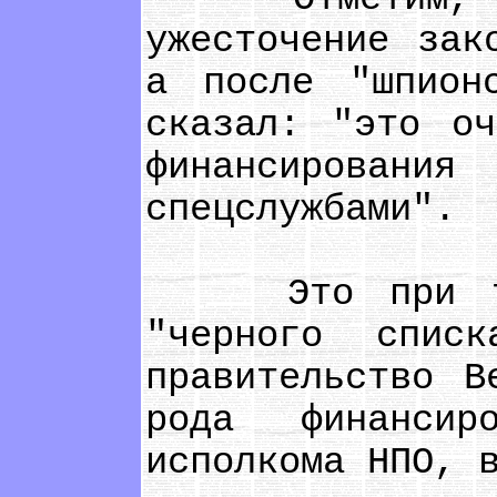
ужесточение зак
а после "шпион
сказал: "это оч
финансирова
спецслужбами".
Это при том,
"черного спис
правительство В
рода финансир
исполкома НПО, 