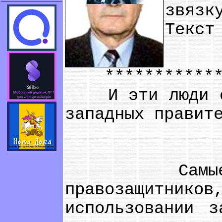
звязк
Текст
**************
И эти люди обв
западных правит
Самые суро
правозащитнико
использовании з