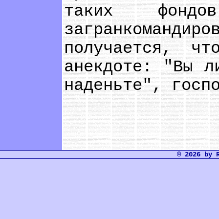
таких фонд
загранкомандир
получается, ч
анекдоте: "Вы л
наденьте", госп
© 2026 by 