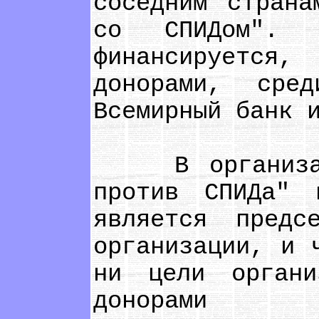
соседним страна
со СПИДом". 
финансируется
донорами, сре
Всемирный банк 
В организации
против СПИДа" 
является предс
организации, и 
ни цели орган
донорами