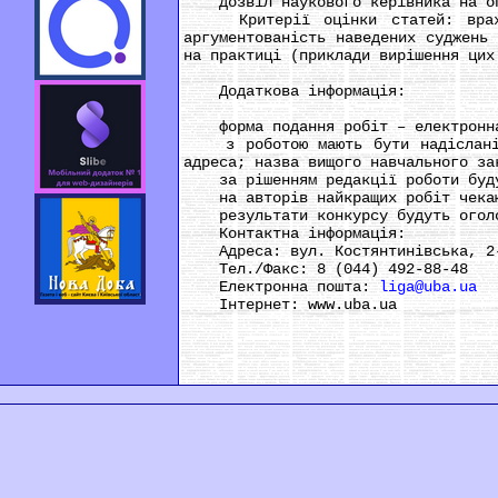
дозвіл наукового керівника на оп
Критерії оцінки статей: враховув
аргументованість наведених суджень
на практиці (приклади вирішення цих
Додаткова інформація:
форма подання робіт – електронн
з роботою мають бути надіслані на
адреса; назва вищого навчального за
за рішенням редакції роботи будут
на авторів найкращих робіт чекают
результати конкурсу будуть оголош
Контактна інформація:
Адреса: вул. Костянтинівська, 2-
Тел./Факс: 8 (044) 492-88-48
Електронна пошта:
liga@uba.ua
Інтернет: www.uba.ua