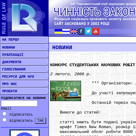
НА ПЕРШУ
НОВИНИ
НОВИНИ
ПУБЛІКАЦІЇ
ДОКУМЕНТИ
КОНКУРС СТУДЕНТСЬКИХ НАУКОВИХ РОБІТ
ГОЛОСУВАННЯ
2 лютого, 2006 р.
РЕСУРСИ ДЛЯ НУО
*** Організатори: Ліг
ПРО НАС
ПРОЕКТИ
До участі запрошуютьс
підписатися на новини
Останній термін пода
Email
Вимоги до статей:
підписатись
відписатись
статті мають бути подані українс
шрифт Times New Roman, розмір 1
максимальний обсяг роботи 8000 з