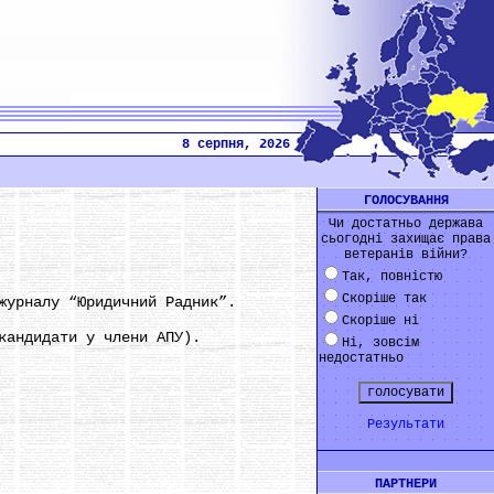
8 серпня, 2026
ГОЛОСУВАННЯ
Чи достатньо держава
сьогодні захищає права
ветеранів війни?
Так, повністю
Скоріше так
урналу “Юридичний Радник”.
Скоріше ні
андидати у члени АПУ).
Ні, зовсім
недостатньо
Результати
ПАРТНЕРИ