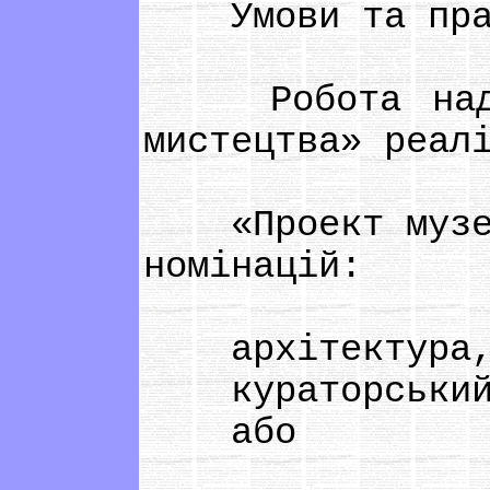
Умови та прави
Робота над те
мистецтва» реал
«Проект музею 
номінацій:
архітектура, 
кураторський 
або