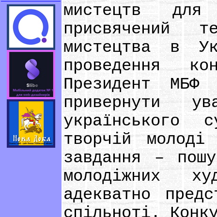
мистецтв для
присвячений т
мистецтва в У
проведення ко
Президент МБФ 
привернути у
українського 
творчій молоді
завдання – пош
молодіжних х
адекватно предс
спільноті. Конк