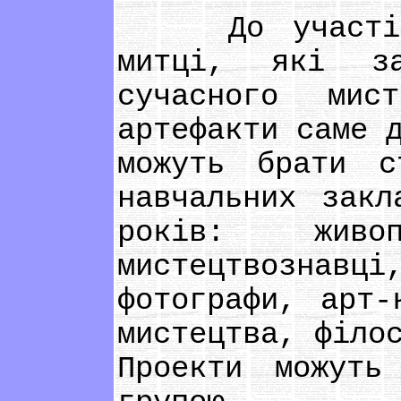
До участі в 
митці, які за
сучасного мис
артефакти саме 
можуть брати с
навчальних зак
років: живоп
мистецтвознав
фотографи, арт-
мистецтва, філо
Проекти можуть