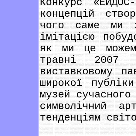
Конкурс «ЕЙДОС
концепцій ство
чого саме ми 
імітацією побуд
як ми це можем
травні 2007 
виставковому па
широкої публіки
музей сучасного
символічний ар
тенденціям світ