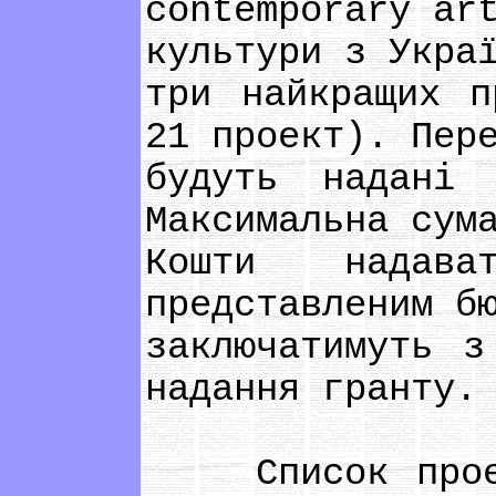
contemporary ar
культури з Укра
три найкращих п
21 проект). Пер
будуть надані 
Максимальна сум
Кошти надава
представленим б
заключатимуть з
надання гранту.
Список проект