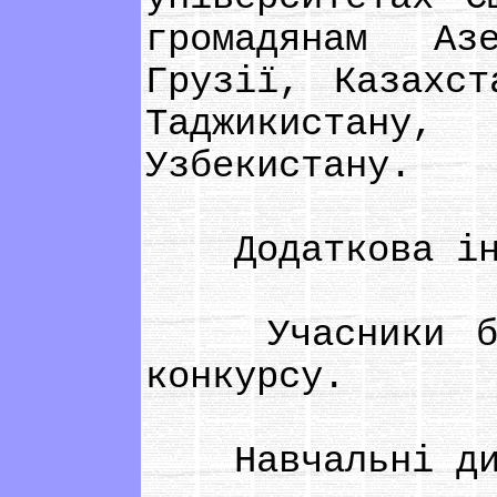
громадянам Аз
Грузії, Казахст
Таджикистану
Узбекистану.
Додаткова інф
Учасники буду
конкурсу.
Навчальні дис