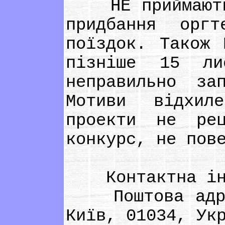
НЕ приймаються
придбання оргт
поїздок. Також 
пізніше 15 ли
неправильно за
Мотиви відхил
проекти не рец
конкурс, не пов
Контактна інф
Поштова адрес
Київ, 01034, Ук