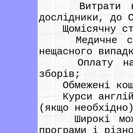
Витрати на п
дослідники, до 
Щомісячну сти
Медичне стра
нещасного випад
Оплату навча
зборів;
Обмежені кошти
Курси англійсь
(якщо необхідно
Широкі можлив
програми і різн