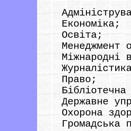
Адмініструван
Економіка;
Освіта;
Менеджмент охо
Міжнародні ві
Журналістика 
Право;
Бібліотечна с
Державне упра
Охорона здор
Громадська по