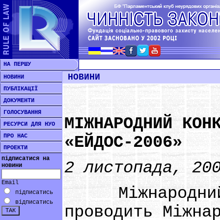
НА ПЕРШУ
НОВИНИ
НОВИНИ
ПУБЛІКАЦІЇ
ДОКУМЕНТИ
ГОЛОСУВАННЯ
МІЖНАРОДНИЙ КОН
РЕСУРСИ ДЛЯ НУО
ПРО НАС
«ЕЙДОС-2006»
ПРОЕКТИ
підписатися на
2 листопада, 20
новини
Email
Міжнародний б
підписатись
відписатись
проводить Міжна