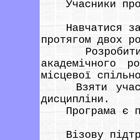
Учасники прогр
Навчатися за п
протягом двох р
Розробити і 
академічного р
місцевої спільн
Взяти участь 
дисципліни.
Програма є пов
Візову підтр