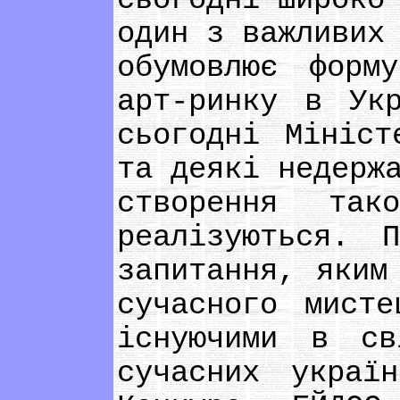
сьогодні широко
один з важливих
обумовлює форм
арт-ринку в Ук
сьогодні Мініст
та деякі недерж
створення та
реалізуються. 
запитання, яким
сучасного мист
існуючими в св
сучасних украї