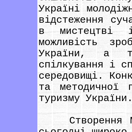
Україні молодіж
відстеження суч
в мистецтві і
можливість зро
України, а т
спілкування і с
середовищі. Кон
та методичної 
туризму України
Створення МСМ