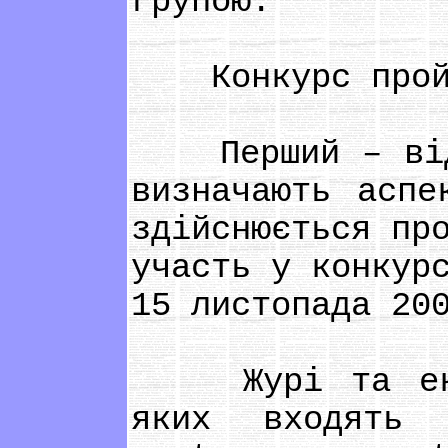
групою.
Конкурс пройд
Перший – відбі
визначають аспе
здійснюється пр
участь у конкур
15 листопада 20
Журі та експе
яких входять 