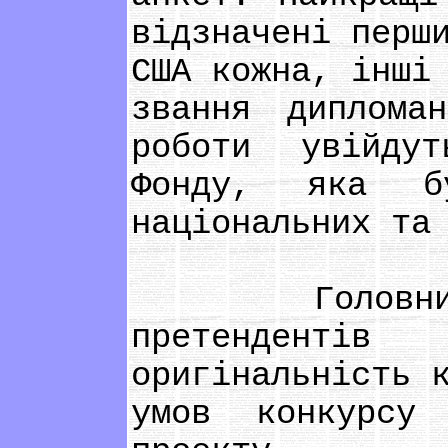
відзначені перш
США кожна, інші
звання диплома
роботи увійду
Фонду, яка б
національних та
Головними к
претендентів
оригінальність 
умов конкурсу 