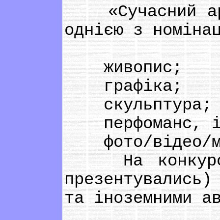
«Сучасний арт-
однією з номіна
живопис;
графіка;
скульптура;
перфоманс, ін
фото/відео/му
На конкурс п
презентувались)
та іноземними а