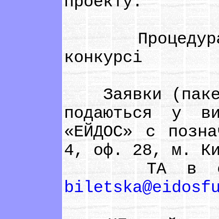
проекту.
Процедура по
конкурсі
Заявки (пакет 
подаються у в
«ЕЙДОС» с позна
4, оф. 28, м. К
ТА в електр
biletska@eidosf