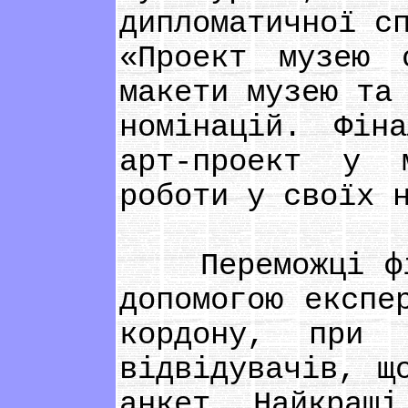
дипломатичної с
«Проект музею 
макети музею та
номінацій. Фін
арт-проект у м
роботи у своїх 
Переможці фіна
допомогою експе
кордону, при 
відвідувачів, щ
анкет. Найкращі