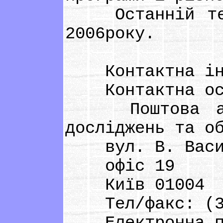
Останній терм
2006року.
Контактна інф
Контактна осо
Поштова адре
досліджень та о
вул. В. Васил
офіс 19
Київ 01004
Тел/факс: (38