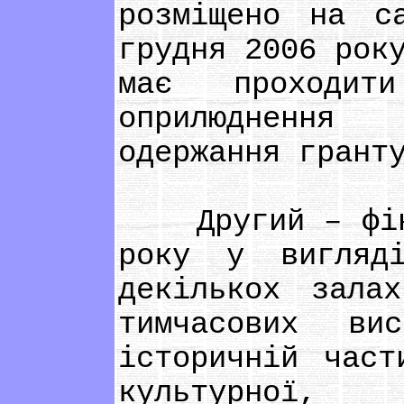
розміщено на с
грудня 2006 рок
має проходит
оприлюднення
одержання грант
Другий – фінал
року у вигляді
декількох зала
тимчасових ви
історичній част
культурної,