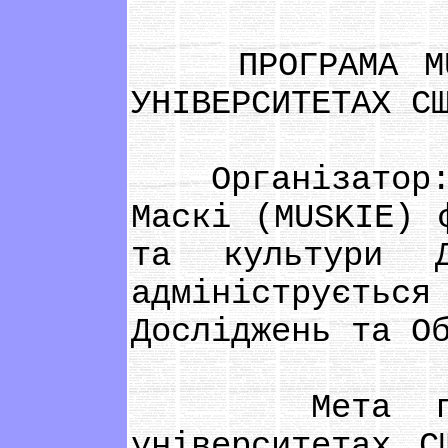
ПРОГРАМА MUSK
УНІВЕРСИТЕТАХ С
Організатор: п
Маскі (MUSKIE) 
та культури Д
адмініструєть
Досліджень та О
Мета програ
університетах С