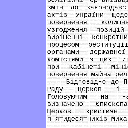
релігійні організац
змін до законодавс
актів України щодо
повернення колиш
узгодження позиці
вирішенні конкретн
процесом реституц
органами державно
комісіями з цих пи
при Кабінеті Мін
повернення майна рел
Відповідно до Пол
Раду Церков і р
Головуючим на на
визначено Єпископ
Церков християн
п'ятидесятників Миха