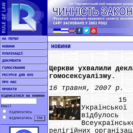
НА ПЕРШУ
НОВИНИ
НОВИНИ
ПУБЛІКАЦІЇ
ДОКУМЕНТИ
Церкви ухвалили декл
ГОЛОСУВАННЯ
гомосексуалізму.
РЕСУРСИ ДЛЯ НУО
ПРО НАС
16 травня, 2007 р.
ПРОЕКТИ
підписатися на новини
15 травн
Українськ
Email
підписатись
відбулос
відписатись
Всеукраїн
релігійних організац