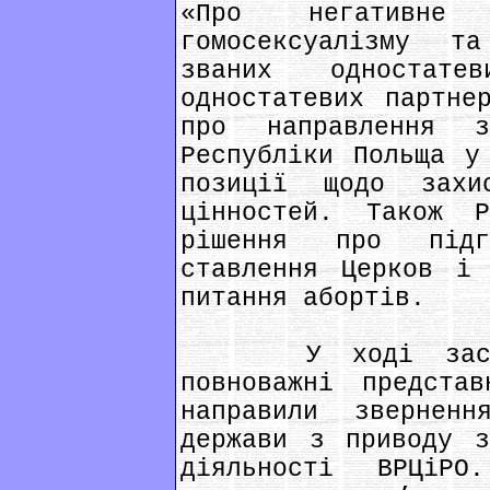
«Про негативне
гомосексуалізму т
званих одностате
одностатевих партне
про направлення з
Республіки Польща у
позиції щодо захи
цінностей. Також Р
рішення про підг
ставлення Церков і 
питання абортів.
У ході засідан
повноважні предста
направили звернен
держави з приводу з
діяльності ВРЦіР