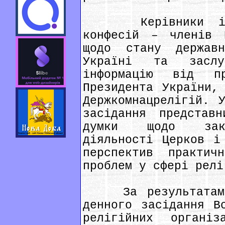
Керівники і пов
конфесій – членів 
щодо стану державн
Україні та засл
інформацію від пр
Президента України,
Держкомнацрелігій. 
засідання представ
думки щодо закон
діяльності Церков і
перспектив практич
проблем у сфері релі
За результатами 
денного засідання В
релігійних організ