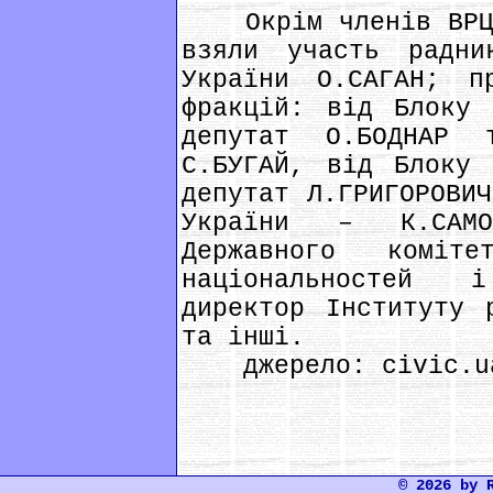
Окрім членів ВРЦіР
взяли участь радни
України О.САГАН; пр
фракцій: від Блоку 
депутат О.БОДНАР 
С.БУГАЙ, від Блоку 
депутат Л.ГРИГОРОВИЧ
України – К.САМО
Державного коміт
національностей 
директор Інституту 
та інші.
джерело: civic.u
© 2026 by 