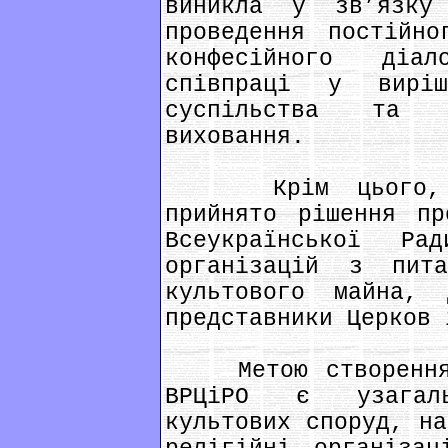
виникла у зв’язку
проведення постійно
конфесійного діа
співпраці у виріш
суспільства та й
виховання.
Крім цього, на
прийнято рішення пр
Всеукраїнської Р
організацій з пита
культового майна,
представники Церков 
Метою створення з
ВРЦіРО є узагаль
культових споруд, на