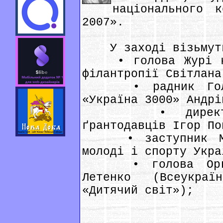
національного к
2007».
У заході візьмуть
• голова Журі кон
філантропії Світлана
• радник Голови
«Україна 3000» Андрі
• директор Ук
ґрантодавців Ігор По
• заступник Міні
молоді і спорту Укра
• голова Оргком
Летенко (Всеукраї
«Дитячий світ»);