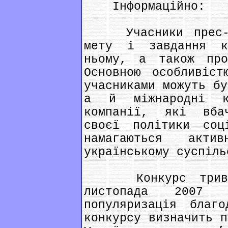
Інформаційно:
Учасники прес-ко
мету і завдання к
ньому, а також про
Основною особливіс
учасниками можуть бу
а й міжнародні к
компанії, які вба
своєї політики соц
намагаються акт
українському суспіль
Конкурс триват
листопада 2007
популяризація благ
конкурсу визначить п