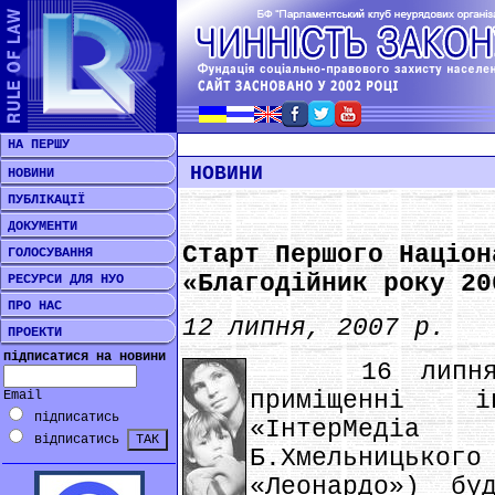
НА ПЕРШУ
НОВИНИ
НОВИНИ
ПУБЛІКАЦІЇ
ДОКУМЕНТИ
Старт Першого Націон
ГОЛОСУВАННЯ
«Благодійник року 20
РЕСУРСИ ДЛЯ НУО
ПРО НАС
12 липня, 2007 р.
ПРОЕКТИ
підписатися на новини
16 липня 20
приміщенні ін
Email
підписатись
«ІнтерМеді
відписатись
Б.Хмельницько
«Леонардо») бу