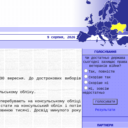
9 серпня, 2026
ГОЛОСУВАННЯ
Чи достатньо держава
сьогодні захищає права
ветеранів війни?
Так, повністю
Скоріше так
0 вересня. До дострокових виборів
Скоріше ні
Ні, зовсім
льському обліку.
недостатньо
еребувають на консульському обліці
 стати на консульський облік і потім
овиною тисячі. Досвід минулого року
Результати
ПАРТНЕРИ