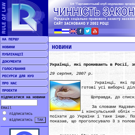
НА ПЕРШУ
НОВИНИ
НОВИНИ
ПУБЛІКАЦІЇ
ДОКУМЕНТИ
Українці, які проживають в Росії, з
ГОЛОСУВАННЯ
29 серпня, 2007 р.
РЕСУРСИ ДЛЯ НУО
Українці, які прожив
ПРО НАС
готові усі виборчі діл
ПРОЕКТИ
Щоправда, до списків 
підписатися на новини
За словами Надзвичайн
Email
і консульський облік —
підписатись
поїхати до України і таке інше. По
відписатись
показав, що проголосувало 3 з полов