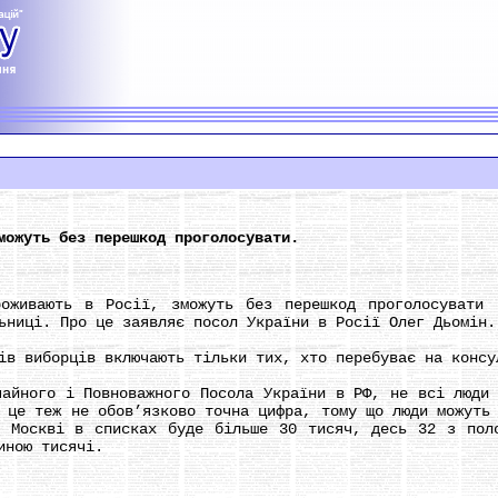
можуть без перешкод проголосувати.
ають в Росії, зможуть без перешкод проголосувати 3
ьниці. Про це заявляє посол України в Росії Олег Дьомін.
виборців включають тільки тих, хто перебуває на консу
ого і Повноважного Посола України в РФ, не всі люди п
 це теж не обов’язково точна цифра, тому що люди можуть
 Москві в списках буде більше 30 тисяч, десь 32 з пол
иною тисячі.