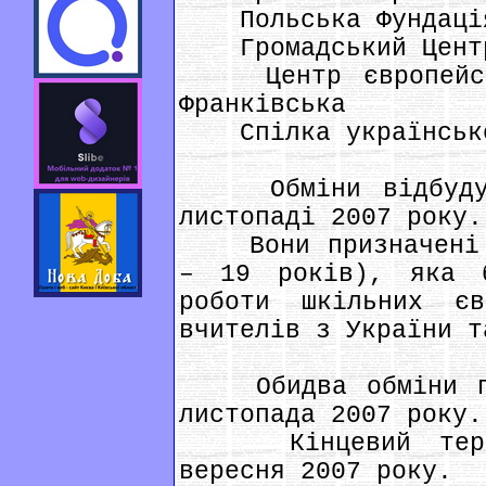
Польська Фундація 
Громадський Центр 
Центр європейськ
Франківська
Спілка української
Обміни відбудуть
листопаді 2007 року.
Вони призначені д
– 19 років), яка б
роботи шкільних є
вчителів з України т
Обидва обміни пот
листопада 2007 року.
Кінцевий термін
вересня 2007 року.