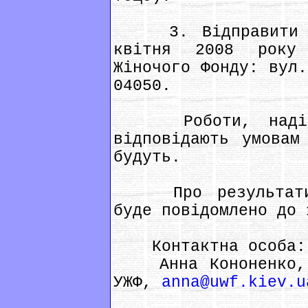
3. Відправити ан
квітня 2008 року
Жіночого Фонду: вул.
04050.
Роботи, надісла
відповідають умовам
будуть.
Про результати к
буде повідомлено до 
Контактна особа:
Анна Кононенко, і
УЖФ,
anna@uwf.kiev.u