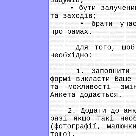
задумів;
• бути залученими
та заходів;
• брати участь 
програмах.
Для того, щоб ст
необхідно:
1. Заповнити анк
формі викласти Ваше 
та можливості змі
Анкета додається.
2. Додати до анкет
разі якщо такі нео
(фотографії, малюнк
тощо).