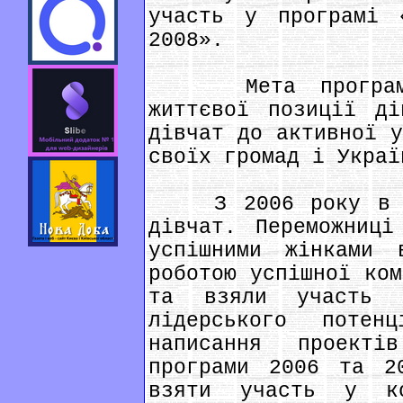
участь у програмі 
2008».
Мета програми -
життєвої позиції ді
дівчат до активної у
своїх громад і Украї
З 2006 року в пр
дівчат. Переможниці
успішними жінками 
роботою успішної ком
та взяли участь 
лідерського потен
написання проект
програми 2006 та 2
взяти участь у ко