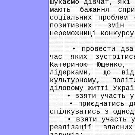
шукаємо дівчат, які 
мають бажання спри
соціальних проблем 
позитивних змін
Переможниці конкурсу
• провести два ц
час яких зустріти
Катериною Ющенко, 
лідерками, що ві
культурному, полі
діловому житті Украї
• взяти участь у т
• приєднатись до 
спілкуватись з однод
• взяти участь у к
реалізації власни