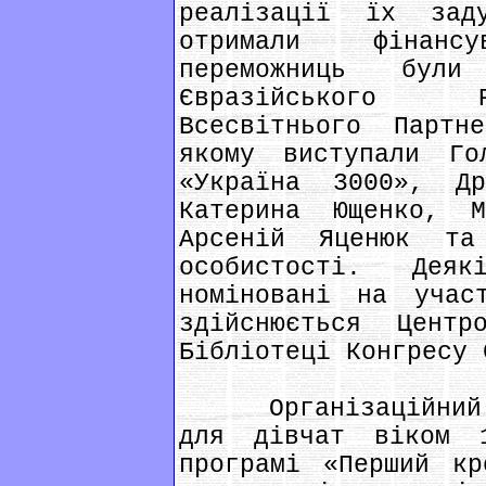
реалізації їх зад
отримали фінанс
переможниць бул
Євразійського Р
Всесвітнього Партн
якому виступали Го
«Україна 3000», Др
Катерина Ющенко, М
Арсеній Яценюк т
особистості. Дея
номіновані на учас
здійснюється Цент
Бібліотеці Конгресу 
Організаційний к
для дівчат віком 
програмі «Перший к