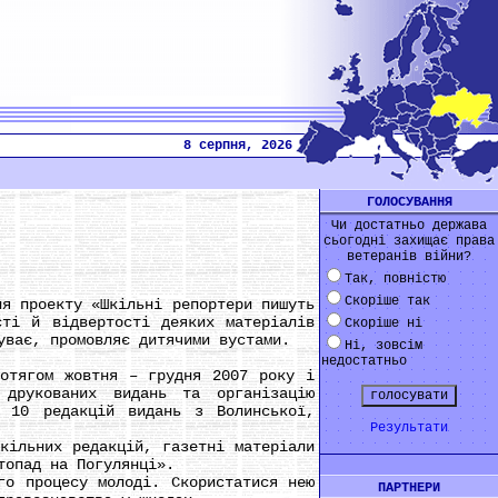
8 серпня, 2026
ГОЛОСУВАННЯ
Чи достатньо держава
сьогодні захищає права
ветеранів війни?
Так, повністю
Скоріше так
 проекту «Шкільні репортери пишуть
ті й відвертості деяких матеріалів
Скоріше ні
уває, промовляє дитячими вустами.
Ні, зовсім
недостатньо
тягом жовтня – грудня 2007 року і
 друкованих видань та організацію
ь 10 редакцій видань з Волинської,
Результати
ільних редакцій, газетні матеріали
топад на Погулянці».
о процесу молоді. Скористатися нею
ПАРТНЕРИ