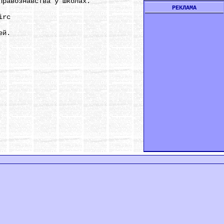
правознавства у школах.
РЕКЛАМА
irc
ей.