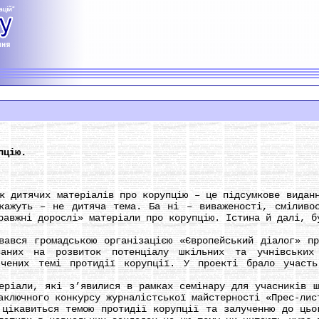
пцію.
итячих матеріалів про корупцію – це підсумкове видання
кажуть – не дитяча тема. Ба ні – виваженості, сміливос
равжні дорослі» матеріали про корупцію. Істина й далі, б
ся громадською організацією «Європейський діалог» про
ваних на розвиток потенціалу шкільних та учнівських
ячених темі протидії корупції. У проекті брало участ
али, які з’явилися в рамках семінару для учасників шк
аключного конкурсу журналістської майстерності «Прес-лис
авиться темою протидії корупції та залученню до цьог