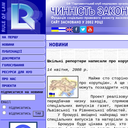
НА ПЕРШУ
НОВИНИ
НОВИНИ
ПУБЛІКАЦІЇ
ДОКУМЕНТИ
Шкільні репортери написали про кору
ГОЛОСУВАННЯ
14 квітня, 2008 р.
РЕСУРСИ ДЛЯ НУО
Майже сто сторінок д
ПРО НАС
про корупцію». А ще 
ПРОЕКТИ
можуть позаздрити «сп
підписатися на новини
Проект реалізовував
передбачав низку заходів, спрямо
Email
спеціальних випусків газет, присв
підписатись
Львівської та Рівненської областей.
відписатись
У брошурі вміщені найкращі матері
спеціальних випусків та матеріали з
Брошура буде цікава усім, хто цік