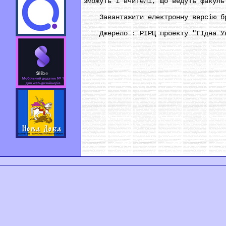
зможуть і вчителі, що ведуть факуль
Завантажити електронну версію бро
Джерело : РІРЦ проекту "ГІдна Укр