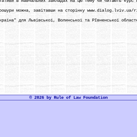
тативи в навчальних закладах на цю тему чи читають курс 
шури можна, завітавши на сторінку www.dialog.lviv.ua/r
аїна" для Львівської, Волинської та РІвненської област
© 2026 by Rule of Law Foundation