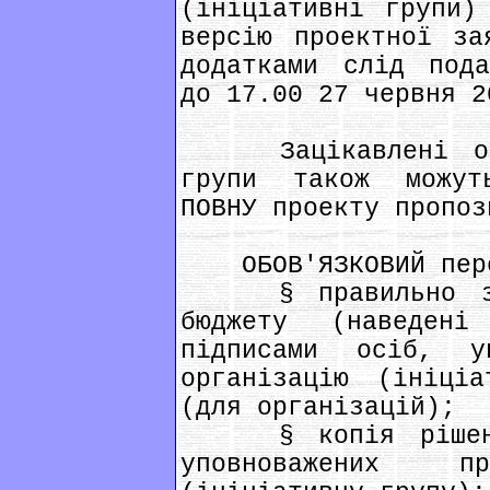
(ініціативні групи)
версію проектної за
додатками слід пода
до 17.00 27 червня 2
Зацікавлені орга
групи також можут
ПОВНУ проекту пропоз
ОБОВ'ЯЗКОВИЙ пере
§ правильно запо
бюджету (наведен
підписами осіб, уп
організацію (ініці
(для організацій);
§ копія рішення 
уповноважених пр