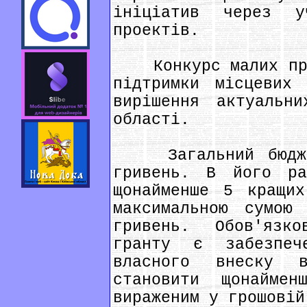
ініціатив через 
проектів.
Конкурс малих прое
підтримки місцевих 
вирішення актуальни
області.
Загальний бюджет
гривень. В його ра
щонайменше 5 кращих
максимальною сумою
гривень. Обов'язк
гранту є забезпеч
власного внеску 
становити щонайме
вираженим у грошовій