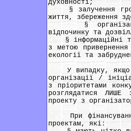
духовності;
§ залучення грома
життя, збереження зд
§ організація 
відпочинку та дозвіл
§ інформаційні та 
з метою привернення
екології та забрудне
У випадку, якщо п
організації / ініці
з пріоритетами конк
розглядатися ЛИШЕ 
проекту з організато
При фінансуванні 
проектам, які: