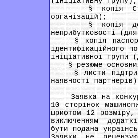
(ініціативну групу);
§ копія Стату
організацій);
§ копія довід
неприбутковості (для
§ копія паспорту
ідентифікаційного по
ініціативної групи (
§ резюме основних 
§ листи підтримк
наявності партнерів)
Заявка на конкурс
10 сторінок машиноп
шрифтом 12 розміру,
виключенням додатк
бути подана українсь
Заявки не рецензу