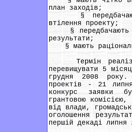
§ мають чітко виз
план заходів;
§ передбачають 
втілення проекту;
§ передбачають ре
результати;
§ мають раціональ
Термін реалізаці
перевищувати 5 місяц
грудня 2008 року.
проектів - 21 липн
конкурс заявки бу
грантовою комісією, 
від влади, громадськ
оголошення результа
першій декаді липня 