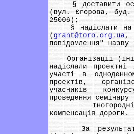
§ доставити особ
(вул. Єгорова, буд.
25006);
§ надіслати на ел
(
grant@toro.org.ua
,
повідомлення" назву 
Організації (ініці
надіслали проектні 
участі в одноденно
проектів, органі
учасників конкур
проведення семінару 
Іногороднім уч
компенсація дороги.
За результатами