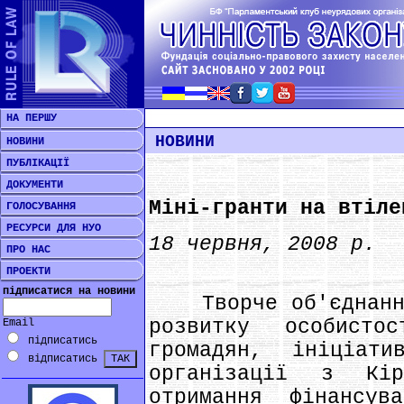
НА ПЕРШУ
НОВИНИ
НОВИНИ
ПУБЛІКАЦІЇ
ДОКУМЕНТИ
Міні-гранти на втіле
ГОЛОСУВАННЯ
РЕСУРСИ ДЛЯ НУО
18 червня, 2008 р.
ПРО НАС
ПРОЕКТИ
підписатися на новини
Творче об'єднання 
розвитку особисто
Email
підписатись
громадян, ініціат
відписатись
організації з Кір
отримання фінансув