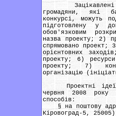
Зацікавлені ор
громадяни, які б
конкурсі, можуть по
підготовлену у д
обов'язковим розк
назва проекту; 2) п
спрямовано проект; 3
орієнтовних заходів
проекту; 6) ресурси
проекту; 7) кон
організацію (ініціат
Проектні ідеї с
червня 2008 року 
способів:
§ на поштову адрес
Кіровоград-5, 25005)