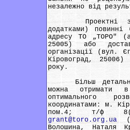
незалежно від резуль
Проектні заяв
додатками) повинні 
адресу ТО „ТОРО" (
25005) або доста
організації (вул. Є
Кіровоград, 25006)
року.
Більш детальну і
можна отримати в
оптимального роз
координатами: м. Кір
пом.4; т/ф 8(05
grant@toro.org.ua
(к
Волошина, Наталя 