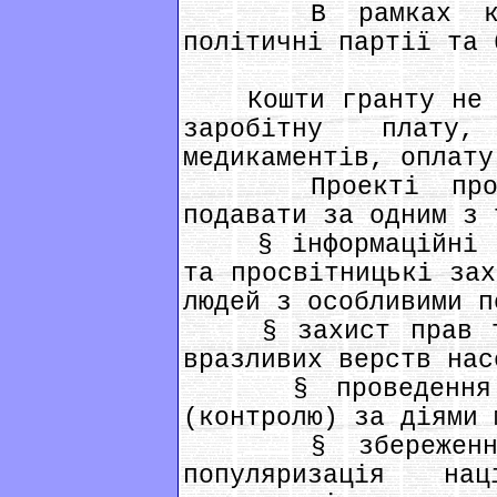
В рамках конку
політичні партії та 
Кошти гранту не мо
заробітну плату,
медикаментів, оплату
Проекті пропоз
подавати за одним з 
§ інформаційні ак
та просвітницькі зах
людей з особливими п
§ захист прав та 
вразливих верств нас
§ проведення гро
(контролю) за діями 
§ збереження на
популяризація на