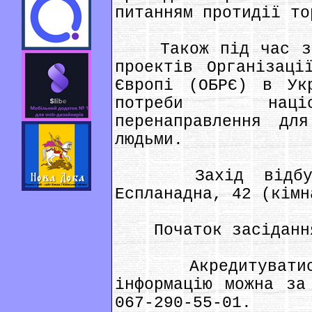
питанням протидії то
Також під час зас
проектів Організаці
Європі (ОБРЄ) в Ук
потреби націо
перенаправлення дл
людьми.
Захід відбудет
Еспланадна, 42 (кімн
Початок засідання
Акредитуватись 
інформацію можна за
067-290-55-01.