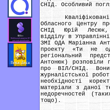
СНІД. Особливий погл
Кваліфіковані тр
Обласного Центру пр
СНІД Юрій Лесюк,
відділу в Управлінні
ЗМІ ОДА Маріанна Ант
проекту «Ти не од
регіональний пред
Антонюк) розповіли 
про ВІЛ/СНІД. Вон
журналістської робот
необхідності корек
матеріали з даної т
недоречностей (так
тощо).