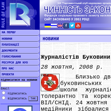
НА ПЕРШУ
НОВИНИ
НОВИНИ
ПУБЛІКАЦІЇ
ДОКУМЕНТИ
Журналістів Буковини
ГОЛОСУВАННЯ
РЕСУРСИ ДЛЯ НУО
28 жовтня, 2008 р.
ПРО НАС
ПРОЕКТИ
Близько двад
підписатися на новини
буковинських
школи журналі
Email
підписатись
толерантно та корек
відписатись
ВІЛ/СНІД. 24 жовтня 
медійники зібралис