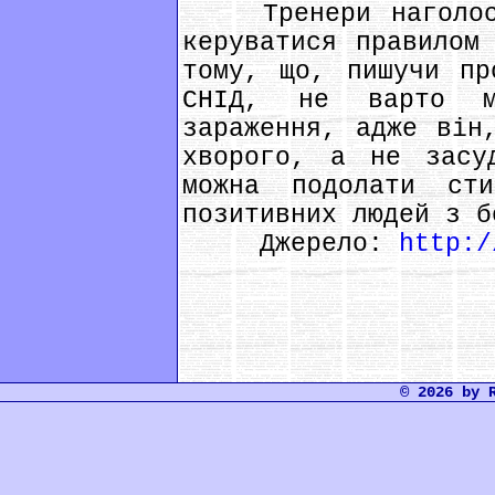
Тренери наголосил
керуватися правилом
тому, що, пишучи пр
СНІД, не варто м
зараження, адже він
хворого, а не засу
можна подолати ст
позитивних людей з б
Джерело:
http:/
© 2026 by 