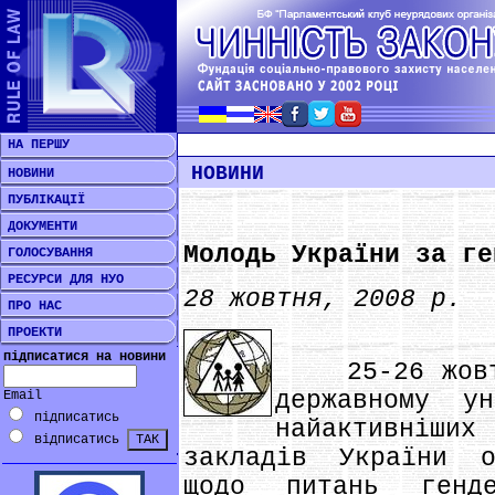
НА ПЕРШУ
НОВИНИ
НОВИНИ
ПУБЛІКАЦІЇ
ДОКУМЕНТИ
Молодь України за ге
ГОЛОСУВАННЯ
РЕСУРСИ ДЛЯ НУО
28 жовтня, 2008 р.
ПРО НАС
ПРОЕКТИ
підписатися на новини
25-26 жовтня
державному ун
Email
підписатись
найактивніших
відписатись
закладів України о
щодо питань генд