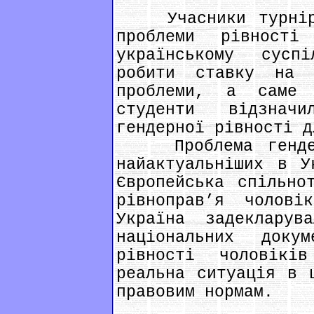
Учасники турніру 
проблеми рівност
українському сусп
робити ставку на 
проблеми, а саме
студенти відзнач
гендерної рівності д
Проблема гендерн
найактуальніших в У
Європейська спільно
рівноправ’я чолов
Україна задекларув
національних доку
рівності чоловік
реальна ситуація в 
правовим нормам.