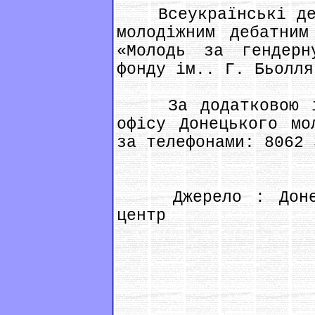
Всеукраїнські деба
молодіжним дебатним
«Молодь за гендерн
фонду ім.. Г. Бьолля
За додатковою інф
офісу Донецького мо
за телефонами: 8062 
Джерело : Донець
центр