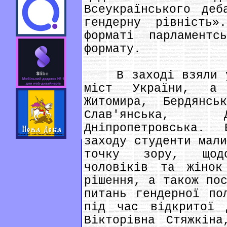
Всеукраїнського деб
гендерну рівність»
форматі парламентс
формату.
В заході взяли уч
міст України, а 
Житомира, Бердянсь
Слав'янська, Д
Дніпропетровська.
заходу студенти мал
точку зору, щодо
чоловіків та жіно
рішення, а також по
питань гендерної по
під час відкритої 
Вікторівна Стяжкіна