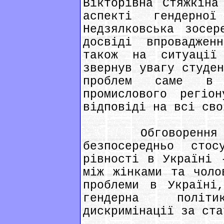
Вікторівна Стяжкіна
аспекті гендерно
Недзялковська зосер
досвіді впроваджен
також на ситуації
звернув увагу студе
проблем саме в 
промислового регіо
відповіді на всі сво
Обговорення пр
безпосередньо стос
рівності в Україні 
між жінками та чоло
проблеми в Україні
гендерна політ
дискримінації за ста