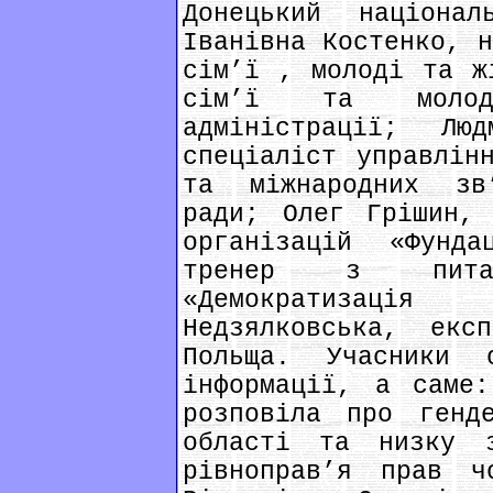
Донецький націонал
Іванівна Костенко, 
сім’ї , молоді та ж
сім’ї та молод
адміністрації; Лю
спеціаліст управлін
та міжнародних зв
ради; Олег Грішин, 
організацій «Фунда
тренер з пита
«Демократизац
Недзялковська, екс
Польща. Учасники 
інформації, а саме:
розповіла про генд
області та низку з
рівноправ’я прав ч