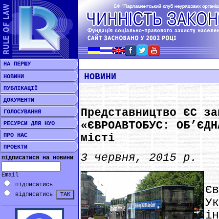
НА ПЕРШУ
НОВИНИ
НОВИНИ
ПУБЛІКАЦІЇ
ДОКУМЕНТИ
Представництво ЄС за
ГОЛОСУВАННЯ
«ЄВРОАВТОБУС: ОБ’ЄДН
РЕСУРСИ ДЛЯ НУО
ПРО НАС
місті
ПРОЕКТИ
3 червня, 2015 р.
підписатися на новини
Email
підписатись
Є
відписатись
У
ін