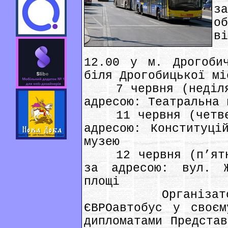
з
о
ві
6
12.00 у м. Дрогоби
біля Дрогобицької мі
7 червня (неділя)
адресою: Театральна 
11 червня (четвер
адресою: Конституці
музею
12 червня (п’ятни
за адресою: вул. Ж
площі
Організатори 
ЄВРОавтобус у своєм
дипломатами Представ