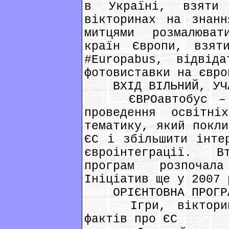
в Україні, взяти
вікторинах на знан
митцями розмалюват
країн Європи, взят
#Europabus, відвід
фотовиставки на євро
ВХІД ВІЛЬНИЙ, УЧАС
ЄВРОавтобус – це
проведення освітні
тематику, який покли
ЄС і збільшити інте
євроінтеграції. 
програм розпочал
Ініціатив ще у 2007 
ОРІЄНТОВНА ПРОГРА
Ігри, вікторини 
фактів про ЄС