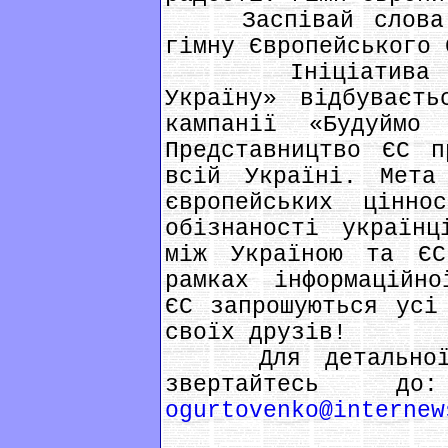
Заспівай слова г
гімну Європейського 
Ініціатива «ЄВР
Україну» відбуваєть
кампанії «Будуймо
Представництво ЄС п
всій Україні. Мета
європейських цінно
обізнаності українц
між Україною та Є
рамках інформаційно
ЄС запрошуються усі
своїх друзів!
Для детальної ін
звертайтесь до
ogurtovenko@internew