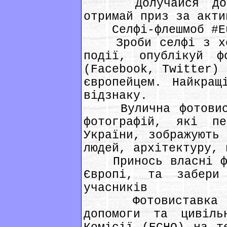
Долучайся до ди
отримай приз за акти
Селфі-флешмоб #Eu
Зроби селфі з хеш
події, опублікуй ф
(Facebook, Twitter) 
європейцем. Найкращ
відзнаку.
Вулична фотовиста
фотографій, які п
України, зображують 
людей, архітектуру, 
Принось власні фот
Європі, та забери
учасників
Фотовиставка Деп
допомоги та цивіль