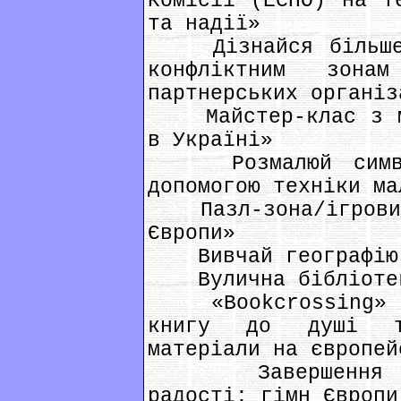
Комісії (ECHO) на т
та надії»
Дізнайся більше п
конфліктним зон
партнерських організ
Майстер-клас з ма
в Україні»
Розмалюй символи
допомогою техніки ма
Пазл-зона/ігровий 
Європи»
Вивчай географію 
Вулична бібліотека
«Bookcrossing» – 
книгу до душі та
матеріали на європей
Завершення акц
радості: гімн Європи