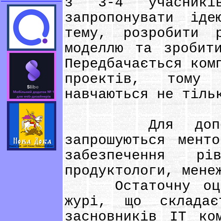
з 3-4 учасник
запропонувати іде
тему, розробити 
моделлю та зробит
Передбачається ком
проектів, тому 
навчаються не тіль
Для допомоги
запрошуються мент
забезпечення рі
продуктологи, мене
Остаточну оцінк
журі, що склада
засновників IT ко