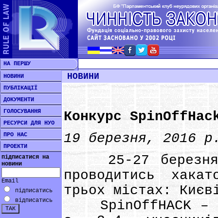
НА ПЕРШУ
НОВИНИ
НОВИНИ
ПУБЛІКАЦІЇ
ДОКУМЕНТИ
ГОЛОСУВАННЯ
Конкурс SpinOffHac
РЕСУРСИ ДЛЯ НУО
19 березня, 2016 р
ПРО НАС
ПРОЕКТИ
25-27 березня д
підписатися на
новини
проводитись хакат
Email
трьох містах: Києв
підписатись
відписатись
SpinOffHACK – це