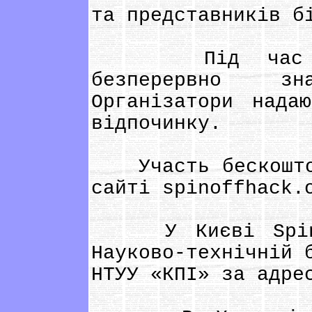
та представників б
Під час змаг
безперервно з
Організатори нада
відпочинку.
Участь бескоштовн
сайті spinoffhack.
У Києві SpinOff
Науково-технічній 
НТУУ «КПІ» за адре