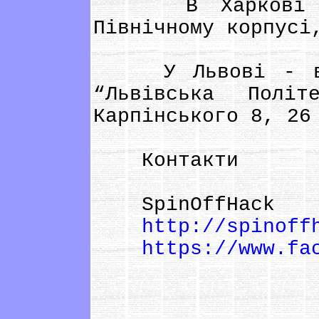
В Харкові - в
Північному корпусі
У Львові - в На
“Львівська Полі
Карпінського 8, 26
Контакти
SpinOffHack
http://spinoff
https://www.fa