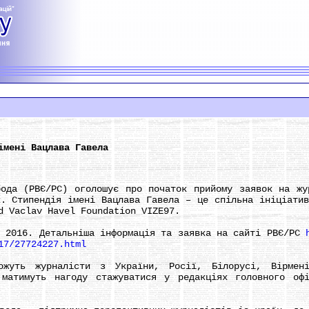
імені Вацлава Гавела
 (РВЄ/РС) оголошує про початок прийому заявок на жур
к. Стипендія імені Вацлава Гавела – це спільна ініціатив
d Vaclav Havel Foundation VIZE97.
016. Детальніша інформація та заявка на сайті РВЄ/РС
17/27724227.html
 журналісти з України, Росії, Білорусі, Вірменії,
 матимуть нагоду стажуватися у редакціях головного оф