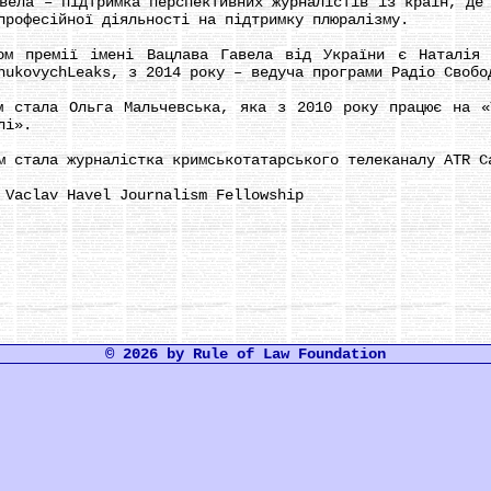
а – підтримка перспективних журналістів із країн, де 
професійної діяльності на підтримку плюралізму.
ремії імені Вацлава Гавела від України є Наталія С
nukovychLeaks, з 2014 року – ведуча програми Радіо Свобо
тала Ольга Мальчевська, яка з 2010 року працює на «Т
лі».
тала журналістка кримськотатарського телеканалу ATR С
aclav Havel Journalism Fellowship
© 2026 by Rule of Law Foundation