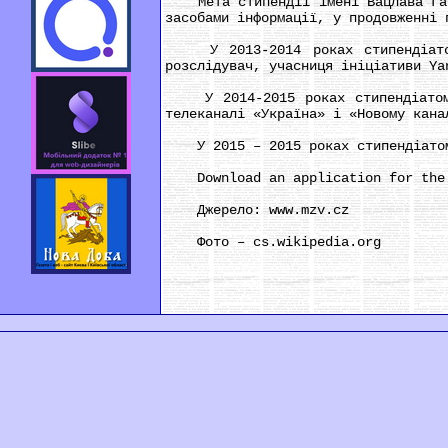
Мета стипендії імені Вацлава Гавел
засобами інформації, у продовженні 
У 2013-2014 роках стипендіатом п
розслідувач, учасниця ініціативи Ya
У 2014-2015 роках стипендіатом с
телеканалі «Україна» і «Новому кана
У 2015 – 2015 роках стипендіатом с
Download an application for the V
Джерело: www.mzv.cz
Фото – cs.wikipedia.org