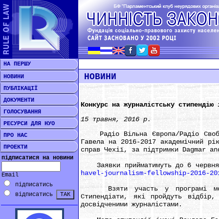
НА ПЕРШУ
НОВИНИ
НОВИНИ
ПУБЛІКАЦІЇ
ДОКУМЕНТИ
Конкурс на журналістську стипендію 
ГОЛОСУВАННЯ
15 травня, 2016 р.
РЕСУРСИ ДЛЯ НУО
Радіо Вільна Європа/Радіо Свобода
ПРО НАС
Гавела на 2016-2017 академічний рі
ПРОЕКТИ
справ Чехії, за підтримки Dagmar an
підписатися на новини
Заявки прийматимуть до 6 червня 2
havel-journalism-fellowship-2016-20
Email
підписатись
Взяти участь у програмі можуть
відписатись
Стипендіати, які пройдуть відбір,
досвідченими журналістами.