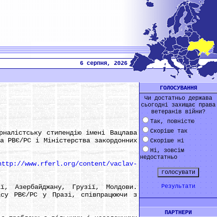
6 серпня, 2026
ГОЛОСУВАННЯ
Чи достатньо держава
сьогодні захищає права
ветеранів війни?
Так, повністю
Скоріше так
налістську стипендію імені Вацлава
а РВЄ/РС і Міністерства закордонних
Скоріше ні
Ні, зовсім
недостатньо
http://www.rferl.org/content/vaclav-
 Азербайджану, Грузії, Молдови.
Результати
ісу РВЄ/РС у Празі, співпрацюючи з
ПАРТНЕРИ