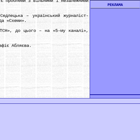
є проблеми з вільними і незалежними
РЕКЛАМА
едлецька – український журналіст-
да «Схеми».
СН», до цього – на «5-му каналі»,
афіє Абляєва.