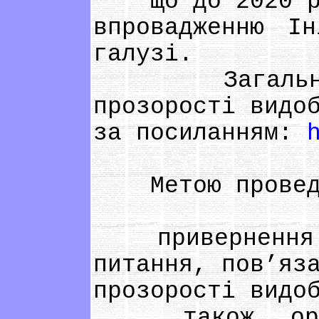
Що до 2020 рок
впровадженню Ін
галузі.
Загальна ін
прозорості видо
за посиланням:
Метою проведе
привернення ув
питання, пов’яз
прозорості видо
також, органі