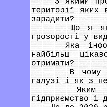
З якими пробл
території яких 
зарадити?
Що я як гро
прозорості у ви
Яка інформац
найбільш ціка
отримати?
В чому поляг
галузі і як з н
Яким я бач
підприємство і 