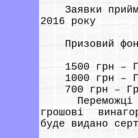
Заявки приймаю
2016 року
Призовий фон
1500 грн – Гро
1000 грн – Гро
700 грн – Грош
Переможці кон
грошові винаго
буде видано сер