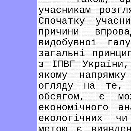
учасникам розгл
Спочатку учасн
причини впрова
видобувної гал
загальні принци
з ІПВГ України,
якому напрямку
огляду на те,
обсягом, є мо
економічного а
екологічних чи
метою є виявле