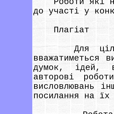
Роботи які не 
до участі у кон
Плагіат
Для цілей д
вважатиметься в
думок, ідей, 
авторові робот
висловлювань ін
посилання на їх