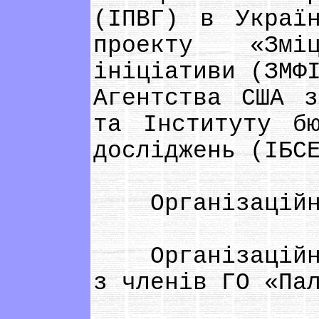
(ІПВГ) в Украї
проекту «Змі
ініціативи (ЗМФ
Агентства США з
та Інституту бю
досліджень (ІБС
Організаційний
Організаційний
з членів ГО «Па