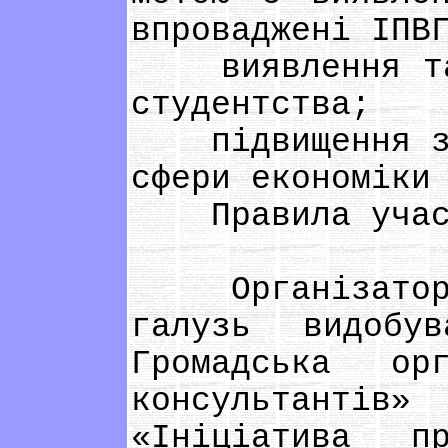
впроваджені ІПВ
виявлення та р
студентства;
підвищення зац
сфери економіки
Правила участ
Організатором
галузь видобу
Громадська ор
консультанті
«Ініціатива п