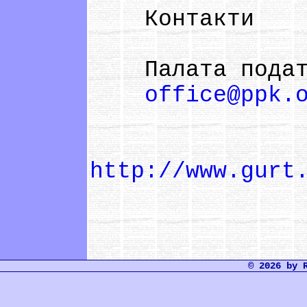
Контакти
Палата податко
office@ppk.
Дж
http://www.gurt
© 2026 by 