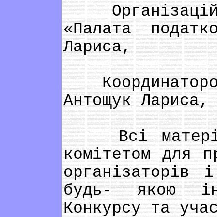
Організаційни
«Палата податк
Лариса,
Координатором 
Антощук Лариса,
Всі матеріали
комітетом для п
організаторів 
будь- якою ін
Конкурсу та уча