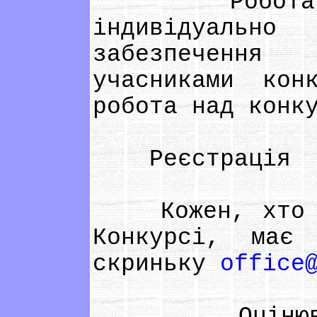
Робота має 
індивідуальн
забезпечення
учасниками кон
робота над конк
Реєстрація
Кожен, хто ви
Конкурсі, має
скриньку
office
Оцінювання