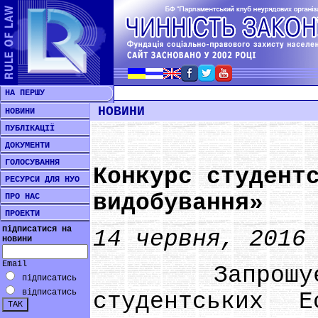
НА ПЕРШУ
НОВИНИ
НОВИНИ
ПУБЛІКАЦІЇ
ДОКУМЕНТИ
ГОЛОСУВАННЯ
Конкурс студент
РЕСУРСИ ДЛЯ НУО
видобування»
ПРО НАС
ПРОЕКТИ
підписатися на
14 червня, 2016
новини
Email
Запрошуємо 
підписатись
відписатись
студентських 