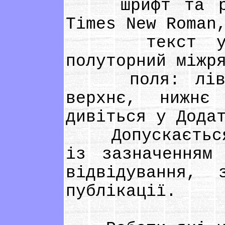
шрифт та розм
Times New Roman
текст усіх 
полуторний міжр
поля: ліве –
верхнє, нижнє
дивіться у Дода
Допускається п
із зазначенням
відвідування,
публікації.