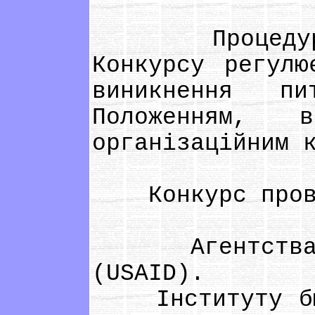
Процедура о
Конкурсу регулю
виникнення пи
Положенням, 
організаційним 
Конкурс провод
Агентства СШ
(USAID).
Інституту бюдж