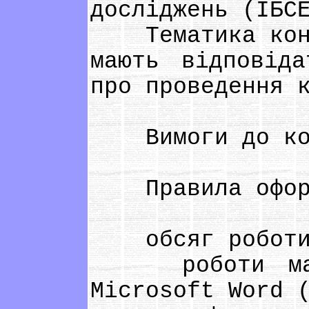
досліджень (ІБС
Тематика конку
мають вiдповiд
про проведення 
Вимоги до кон
Правила оформ
обсяг роботи –
роботи мають
Microsoft Word 