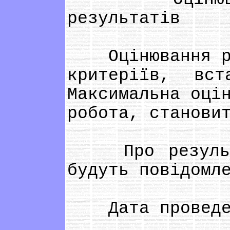
результатів
Оцінювання роб
критеріїв, вст
Максимальна оці
робота, станови
Про результат
будуть повідомл
Дата проведен