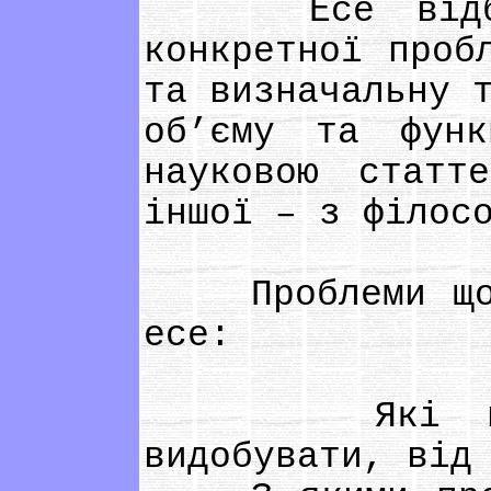
Есе відбива
конкретної проб
та визначальну 
об’єму та фун
науковою статт
іншої – з філос
Проблеми що п
есе:
Які природ
видобувати, від