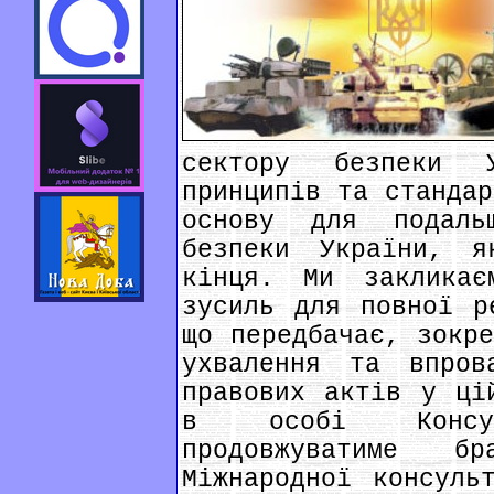
сектору безпеки 
принципів та стандар
основу для подаль
безпеки України, 
кінця. Ми закликає
зусиль для повної р
що передбачає, зокре
ухвалення та впров
правових актів у ці
в особі Консу
продовжуватиме 
Міжнародної консуль