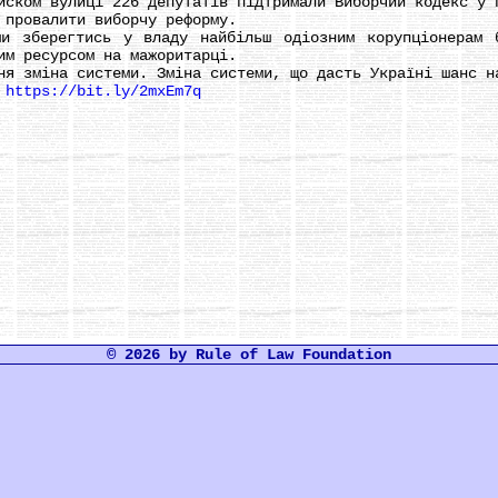
ом вулиці 226 депутатів підтримали Виборчий кодекс у 
ровалити виборчу реформу.
берегтись у владу найбільш одіозним корупціонерам б
им ресурсом на мажоритарці.
 зміна системи. Зміна системи, що дасть Україні шанс н
:
https://bit.ly/2mxEm7q
© 2026 by Rule of Law Foundation