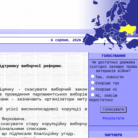
6 серпня, 2026
ГОЛОСУВАННЯ
Чи достатньо держава
ідтримку виборчої реформи.
сьогодні захищає права
ветеранів війни?
Так, повністю
Скоріше так
янку - скасувати виборчий закон
Скоріше ні
є проведення парламентських виборів
Ні, зовсім
ками - зазначають організатори мету
недостатньо
усієї високопосадової корупції в
 Януковича.
Результати
касувати стару корупційну виборчу
іональними списками.
що підписали Коаліційну угоду.
ПАРТНЕРИ