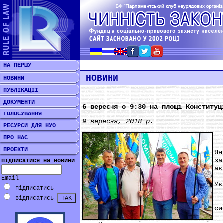
НА ПЕРШУ
НОВИНИ
НОВИНИ
ПУБЛІКАЦІЇ
ДОКУМЕНТИ
6 вересня о 9:30 на площі Конституц
ГОЛОСУВАННЯ
9 вересня, 2018 р.
РЕСУРСИ ДЛЯ НУО
Ви
ПРО НАС
В
ПРОЕКТИ
Ян
за
підписатися на новини
ак
Чи
Email
Ук
підписатись
Їх
відписатись
Од
си
Тр