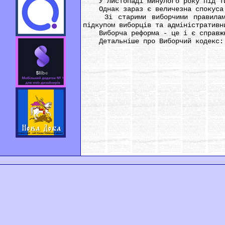
У листопаді минулого року під тиск
Однак зараз є величезна спокуса п
Зі старими виборчими правилами з
підкупом виборців та адміністративн
Виборча реформа - це і є справжня
Детальніше про Виборчий кодекс