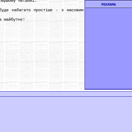
першому читанні.
РЕКЛАМА
уде набагато простіше - з масовим
а майбутнє!