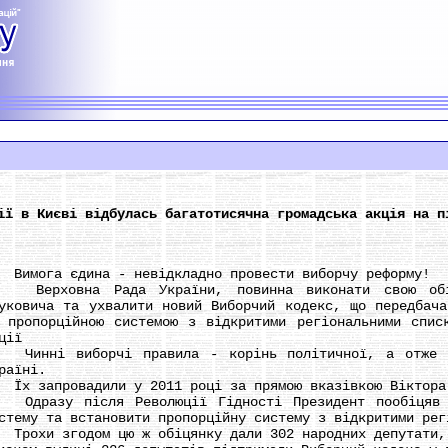
ії в Києві відбулась багатотисячна громадська акція на п
мога єдина - невідкладно провести виборчу реформу!
ерховна Рада України, повинна виконати свою обіц
уковича та ухвалити новий Виборчий кодекс, що передбача
 пропорційною системою з відкритими регіональними спис
ції
нні виборчі правила - корінь політичної, а отже й 
раїні.
 запровадили у 2011 році за прямою вказівкою Віктора
разу після Революції Гідності Президент пообіцяв с
стему та встановити пропорційну систему з відкритими рег
охи згодом цю ж обіцянку дали 302 народних депутати, 