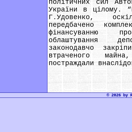
політичних сил Авто
України в цілому. “
Г.Удовенко, оск
передбачено компл
фінансуванню п
облаштування деп
законодавчо закріп
втраченого майн
постраждали внаслідо
© 2026 by 