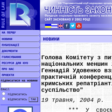
НА ПЕРШУ
НОВИНИ
НОВИНИ
ПУБЛІКАЦІЇ
ДОКУМЕНТИ
Голова Комітету з пи
ГОЛОСУВАННЯ
національних меншин 
РЕСУРСИ ДЛЯ НУО
ПРО НАС
Геннадій Удовенко вз
ПРОЕКТИ
практичній конференц
підписатися на новини
кримських репатріант
суспільство"
Email
підписатись
19 травня, 2004 р.
відписатись
*** У своєму в