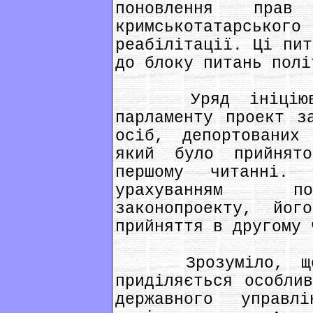
поновлення прав 
кримськотатарсько
реабілітації. Ці пит
до блоку питань полі
Уряд ініціював
парламенту проект з
осіб, депортованих
який було прийня
першому читанні.
урахуванням по
законопроекту, йог
прийняття в другому 
Зрозуміло, що п
приділяється особли
державного управ