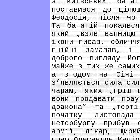
з київських бага
поставився до цілю
Феодосія, після чог
Та багатій покаявс
який „взяв вапницю
ікони писав, обличч
гнійні замазав, і
доброго вигляду йо
майже з тих же самих
а згодом на Січі 
з’являється сила-сил
чарам, яких „гріш 
вони продавати прау
дракона” та „терт
початку листопад
Петербургу прибув 
армії, лікар, щири
граф Олесандре Каліо