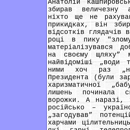
Анатолій Кашпировсь
збирав величезну 
ніхто ще не рахува
прикидках, він зби
відсотків глядачів в
році в пику "злому
матеріалізувався до
на своєму щляху”
найвідоміші „води 
ними хоч раз „н
Президента (були за
харизматичної „ба
лишень починала 
ворожки. А наразі, 
російсько – україн
„загодував” потенці
харчами цілительниц