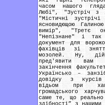
які гарні телепро
часом нашого гляд
Любі", "Зустріч з 
"Містичні зустрічі
ясновидющою Галиною
вимір", "Третє о
"Непізнане" і так
документ для ворожо
фахівців зі знят
мозолей. Ну, ді
пред'явити вам 
закінчення факульте
Українсько – занзі
довідку з курсів 
відьом при хаца
громадського харчу
саме те, що реально
здібності” з нашими 