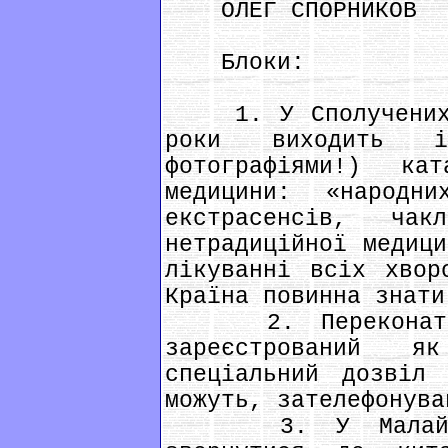
ОЛЕГ СПОРНИКОВ
Блоки:
1. У Сполучених Ш
роки виходить і
фотографіями!) к
медицини: «народни
екстрасенсів, чак
нетрадиційної медици
лікуванні всіх хвор
Країна повинна знати
2. Переконатися
зареєстрований 
спеціальний дозвіл 
можуть, зателефонува
3. У Малайзии 