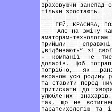
враховуючи занепад о
тільки зростають.
ГЕЙ, КРАСИВА, ПОЗО
Але на зміну Кашп
аматорам-технологам 
прийшли справжн
„відбивають” зі сво
– компанії не ти
доларів. Щоб потра
потрібно, як ран
екраном усю родину р
та ставити перед ни
притискати до хвор
улюблених знахарів
так, що не встигне
парапсихологію та і