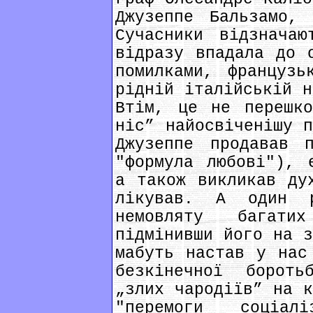
Джузеппе Бальзамо,
Сучасники відзначаю
відразу впадала до 
помилками, французь
рідній італійській н
Втім, це не перешко
ніс” найосвіченішу п
Джузеппе продавав 
"формула любові"), 
а також викликав ду
лікував. А один р
немовляту багати
підмінивши його на з
мабуть настав у нас
безкінечної борот
„злих чародіїв” на к
"перемоги соціал