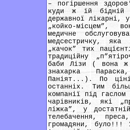
– погіршення здоров
куди ж їй бідній
державної лікарні, у
„койко-місцем”, в
медичне обслуговув
медсестричку, яка
„качок” тих пацієнт
традиційну „п”ятір
баби Лізи ( вона ж
знахарка Параск
Паніят...). По цін
останніх. Тим біл
компанії під гаслом 
чарівників, які „п
ліжка”, у достатні
телебачення, прес
громадяни, було!!! 