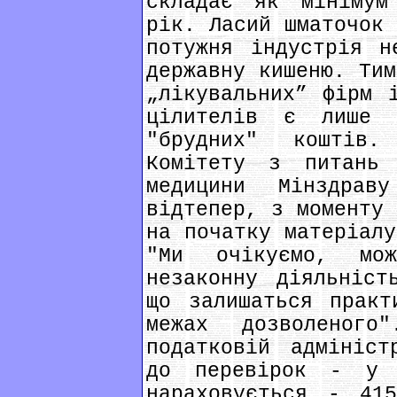
складає як мінімум
рік. Ласий шматочок 
потужня індустрія н
державну кишеню. Тим
„лікувальних” фірм 
цілителів є лише 
"брудних" коштів
Комітету з питань 
медицини Мінздрав
відтепер, з моменту 
на початку матеріалу
"Ми очікуємо, мож
незаконну діяльніст
що залишаться практ
межах дозволеног
податковій адмініст
до перевірок - у 
нараховується - 415