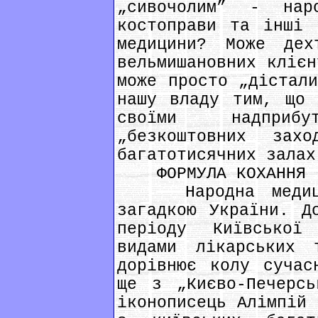
„сивочолим” - нар
костоправи та інші 
медицини? Може де
вельмишановних клієн
може просто „дістали
нашу владу тим, що 
своїми надприб
„безкоштовних зах
багатотисячних залах
ФОРМУЛА КОХАННЯ
Народна медицин
загадкою України. Д
періоду Київської
видами лікарських
дорівнює колу сучас
ще з „Києво-Печерсь
іконописець Алімпій 