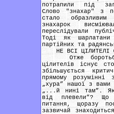
потрапили під заг
Слово "знахар" з п
стало образливим
знахарок висмію
переслідували публі
Тоді як шарлатани
партійних та радянсь
НЕ ВСІ ЦІЛИТЕЛІ ОД
Отже боротьба „
цілителів існує ст
збільшується крит
прямому розумінні 
„хура” нашої з вами 
„...й нині там”. Я
від плевели”? Що
питання, щоразу по
зазвичай знаходитьс