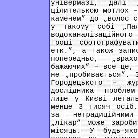
універмазі, далі „
цілителькою мотлох –
каменем” до „волос с
у такому собі „Пал
водоканалізаційног
гроші сфотографуват
етк.”, а також запи
попередньо, „врах
бажаючих” – все це, 
не „пробивається”. 
Городецького – жу
дослідника проблем
лише у Києві легал
менше 3 тисяч осіб,
за нетрадиційними
„лікар” може зароб
місяць. У будь-як