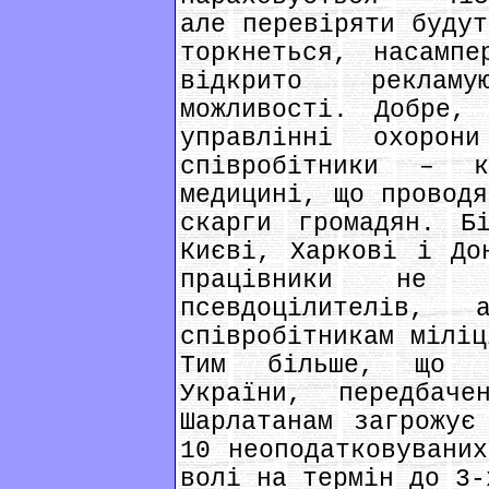
але перевіряти будут
торкнеться, насампе
відкрито реклам
можливості. Добре,
управлінні охорон
співробітники – к
медицині, що проводя
скарги громадян. Б
Києві, Харкові і До
працівники не 
псевдоцілителів,
співробітникам міліц
Тим більше, що в
України, передбач
Шарлатанам загрожує
10 неоподатковуваних
волі на термін до 3-