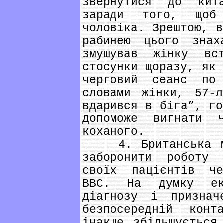
звернутися до кит
заради того, щоб 
чоловіка. Зрештою, в
рабинею цього знах
змушував жінку в
стосунки щоразу, як 
черговий сеанс по
словами жінки, 57-
вдарився в біга”, го
допоможе вигнати
коханого.
4. Британська мед
заборонити роботу 
своїх пацієнтів че
BBC. На думку ек
діагнозу і признач
безпосередній кон
інакше збільшується