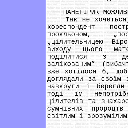
ПАНЕГІРИК МОЖЛИВИ
Так не хочеться, 
кореспондент по
прокльоном, „п
„цілительницею Вір
виходу цього мат
поділитися з де
залікованим” (виба
вже хотілося б, щоб
доглядали за своїм 
навкруги і берегли
тоді їм непотріб
цілителів та знахар
сумнівних пророцт
світлим і зрозумілим