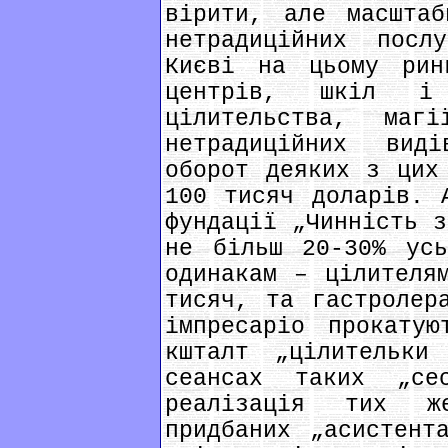
вірити, але масштаб
нетрадиційних посл
Києві на цьому рин
центрів, шкіл і
цілительства, маг
нетрадиційних вид
оборот деяких з цих
100 тисяч доларів. 
фундації „Чинність з
не більш 20-30% усь
одинакам – цілителя
тисяч, та гастролер
імпресаріо прокатую
кшталт „цілительки
сеансах таких „се
реалізація тих ж
придбаних „асистент