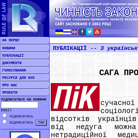
НА ПЕРШУ
ПУБЛІКАЦІЇ --
З українськ
НОВИНИ
ПУБЛІКАЦІЇ
ДОКУМЕНТИ
ГОЛОСУВАННЯ
САГА ПР
РЕСУРСИ ДЛЯ НУО
ПРО НАС
ПРОЕКТИ
Незва
підписатися на новини
сучасн
соціол
Email
підписатись
відсотків українці
відписатись
від недуга можна
нетрадиційної меди