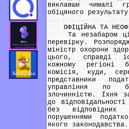
виклавши чималі г
обіцяного результату
ОФІЦІЙНА ТА НЕОФІ
Та незабаром ціли
перевірку. Розпоряд
міністр охорони здор
цього, справді і
кожному регіоні б
комісія, куди, сер
представники пода
управління по б
злочинністю. Їхня з
до відповідальності
без відповідних 
порушеннями подат
якого законодавства.