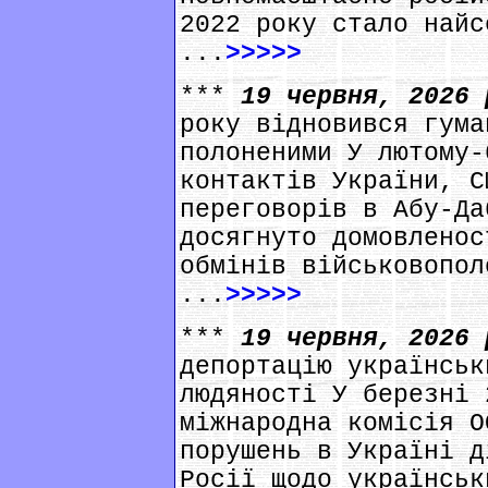
2022 року стало найс
...
>>>>>
***
19 червня, 2026
року відновився гума
полоненими У лютому-
контактів України, С
переговорів в Абу-Да
досягнуто домовленос
обмінів військовопол
...
>>>>>
***
19 червня, 2026
депортацію українськ
людяності У березні 
міжнародна комісія О
порушень в Україні д
Росії щодо українськ