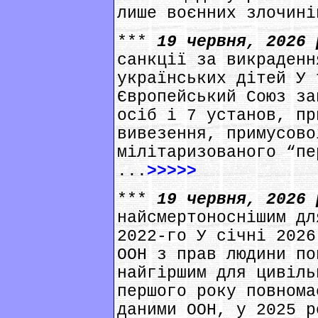
лише воєнних злочині
***
19 червня, 2026
санкції за викраденн
українських дітей У 
Європейський Союз за
осіб і 7 установ, пр
вивезення, примусово
мілітаризованого “пе
...
>>>>>
***
19 червня, 2026
найсмертоноснішим дл
2022-го У січні 2026
ООН з прав людини по
найгіршим для цивіль
першого року повнома
даними ООН, у 2025 р