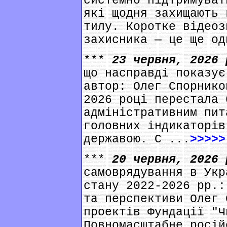
системно підтримуват
які щодня захищають 
тилу. Коротке відеоз
захисника — це ще од
***
23 червня, 2026
що насправді показує
автор: Олег Спорнико
2026 році перестала 
адміністративним пит
головних індикаторів
державою. С ...
>>>>>
***
20 червня, 2026
самоврядування в Укр
стану 2022-2026 рр.:
та перспективи Олег 
проектів Фундації "Ч
Повномасштабне росій