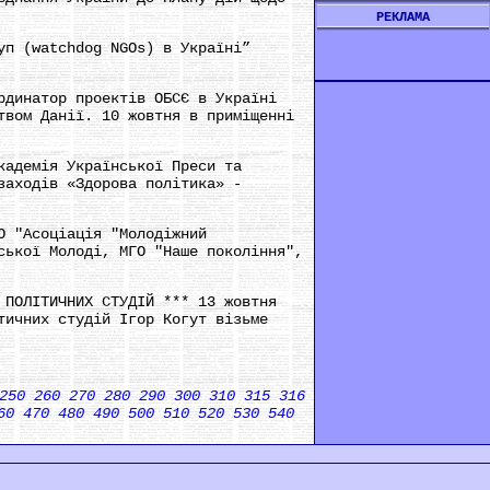
РЕКЛАМА
уп (watchdog NGOs) в Україні”
рдинатор проектів ОБСЄ в Україні
твом Данії. 10 жовтня в приміщенні
кадемія Української Преси та
заходів «Здорова політика» -
О "Асоціація "Молодіжний
ської Молоді, МГО "Наше покоління",
 ПОЛІТИЧНИХ СТУДІЙ *** 13 жовтня
тичних студій Ігор Когут візьме
250
260
270
280
290
300
310
315
316
60
470
480
490
500
510
520
530
540