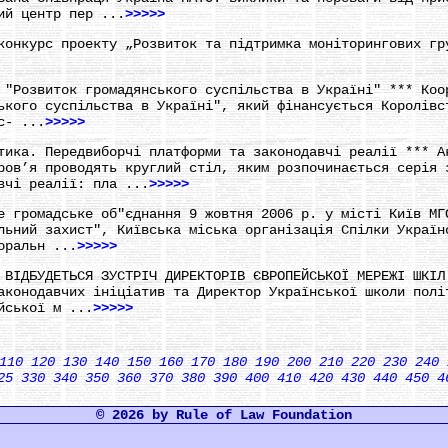
ий центр пер ...
>>>>>
конкурс проекту „Розвиток та підтримка моніторингових гр
 "Розвиток громадянського суспільства в Україні" *** Коо
ького суспільства в Україні", який фінансується Королівс
с- ...
>>>>>
тика. Передвиборчі платформи та законодавчі реалії *** А
ров’я проводять круглий стіл, яким розпочинається серія 
вчі реалії: пла ...
>>>>>
е громадське об"єднання 9 жовтня 2006 р. у місті Київ МГ
льний захист", Київська міська організація Спілки Україн
оральн ...
>>>>>
 ВІДБУДЕТЬСЯ ЗУСТРІЧ ДИРЕКТОРІВ ЄВРОПЕЙСЬКОЇ МЕРЕЖІ ШКІЛ
аконодавчих ініціатив та Директор Української школи полі
йської м ...
>>>>>
110
120
130
140
150
160
170
180
190
200
210
220
230
240
25
330
340
350
360
370
380
390
400
410
420
430
440
450
4
© 2026 by Rule of Law Foundation