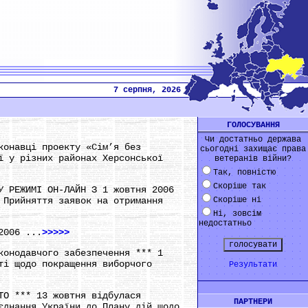
7 серпня, 2026
ГОЛОСУВАННЯ
Чи достатньо держава
конавці проекту «Сім’я без
сьогодні захищає права
ї у різних районах Херсонської
ветеранів війни?
Так, повністю
Скоріше так
У РЕЖИМІ ОН-ЛАЙН З 1 жовтня 2006
 Прийняття заявок на отримання
Скоріше ні
Ні, зовсім
недостатньо
2006 ...
>>>>>
конодавчого забезпечення *** 1
ті щодо покращення виборчого
Результати
ТО *** 13 жовтня відбулася
ПАРТНЕРИ
єднання України до Плану дій щодо