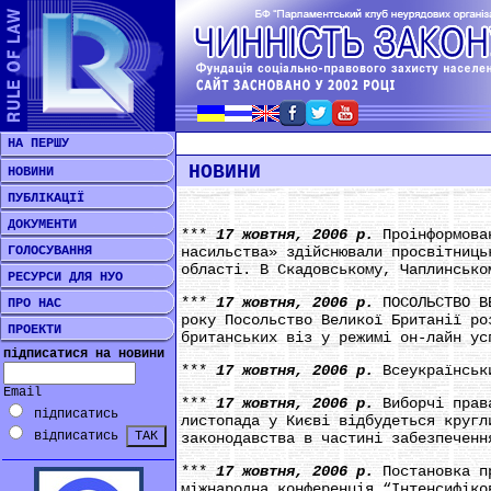
НА ПЕРШУ
НОВИНИ
НОВИНИ
ПУБЛІКАЦІЇ
ДОКУМЕНТИ
***
17 жовтня, 2006 р.
Проінформова
ГОЛОСУВАННЯ
насильства» здійснювали просвітниць
області. В Скадовському, Чаплинсько
РЕСУРСИ ДЛЯ НУО
***
17 жовтня, 2006 р.
ПОСОЛЬСТВО В
ПРО НАС
року Посольство Великої Британії ро
ПРОЕКТИ
британських віз у режимі он-лайн ус
підписатися на новини
***
17 жовтня, 2006 р.
Всеукраїнськ
Email
***
17 жовтня, 2006 р.
Виборчі прав
підписатись
листопада у Києві відбудеться кругл
відписатись
законодавства в частині забезпеченн
***
17 жовтня, 2006 р.
Постановка п
міжнародна конференція “Інтенсифіко