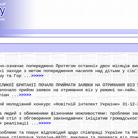
но-означає попереджено Протягом останніх двох місяців ви
кі заходи з метою попередження насилля над дітьми у сім’
му та Гор ...
>>>>>
ЕЛИКОЇ БРИТАНІЇ ПОЧАЛО ПРИЙМАТИ ЗАЯВКИ НА ОТРИМАННЯ ВІЗ 
зпочало прийом заявок на отримання віз у режимі он-лайн.
пішн ...
>>>>>
ий молодіжний конкурс «Новітній інтелект України» 31-12-
а людей з обмеженими фізичними можливостями: проблеми за
ий стіл з обговорення законодавчих ініціатив громадськос
я реалізації ...
>>>>>
роблеми та пошук відповідей щодо співпраці України та НА
вана співпраця Україна–НАТО: виклики та переваги від при