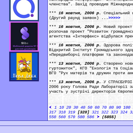
членства”. Захід проводив Міжнародн
***
16 жовтня, 2006 р.
Спеціальний 
(Другий раунд заявок) ...
>>>>>
***
16 жовтня, 2006 р.
Новий проект
розпочав проект "Розвиток громадянс
агентства «Інтерфакс» відбулася пре
***
16 жовтня, 2006 р.
Здорова полі
Відкритий Інститут Громадського здо
«Передвиборчі платформи та законода
***
13 жовтня, 2006 р.
Створено нов
гуртожиток", КГО "Екологія та Соціа
ВГО "Рух матерів та дружин проти ам
***
13 жовтня, 2006 р.
У СТРАСБУРЗІ
2006 року Голова Ради Лабораторії з
участь у зустрічі директорів Європе
1
10
20
30
40
50
60
70
80
90
100
317
318
319
[320]
321
322
323
324
3
550
560
570
580
586
(5855)