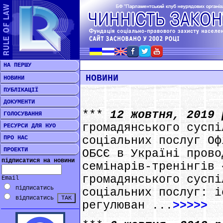
НА ПЕРШУ
НОВИНИ
НОВИНИ
ПУБЛІКАЦІЇ
ДОКУМЕНТИ
***
12 жовтня, 2019
ГОЛОСУВАННЯ
громадянського суспі
РЕСУРСИ ДЛЯ НУО
ПРО НАС
соціальних послуг Оф
ПРОЕКТИ
ОБСЄ в Україні прово
підписатися на новини
семінарів-тренінгів 
громадянського суспі
Email
підписатись
соціальних послуг: і
відписатись
регулюван ...
>>>>>