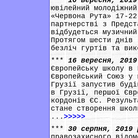
***
16 вересня, 201
ювілейний молодіжний
«Червона Рута» 17-22
партнерстві з Предст
відбудеться музичний
Протягом шести днів 
безліч гуртів та вик
***
16 вересня, 201
Європейську школу в 
Європейський Союз у 
Грузії запустив будi
в Грузії, першої Євр
кордонів ЄС. Результ
стане створення школ
...
>>>>>
***
30 серпня, 2019
правозахисного відом