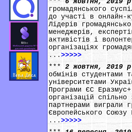
***
6 жовтня, 2019 
громадянського суспі
до участі в онлайн-к
Лідерів громадянсько
менеджерів, експерті
активістів і волонте
організаціях громадя
...
>>>>>
***
2 жовтня, 2019 
обмінів студентами т
університетами Украї
Програми ЄС Еразмус+
організацій спільно 
партнерами виграли г
Європейського Союзу 
...
>>>>>