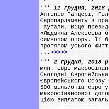
***
11 грудня, 2018
Антоніо Панцері, Гол
Європарламенту з пра
Гаутали, Віце-презид
«Людмила Алєксєєва б
символом опору. Її б
протягом усього житт
...
>>>>>
***
2 грудня, 2018 
млн. євро макрофінан
Сьогодні Європейська
Європейського Союзу 
500 мільйонів євро у
макрофінансової допо
цією виплатою загаль