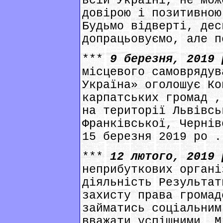
всій Україні, не мож
довірою і позитивною
Будьмо відверті, дес
допрацьовуємо, але п
***
9 березня, 2019
місцевого самоврядув
Україна» оголошує Ко
карпатських громад ,
на території Львівсь
Франківської, Чернів
15 березня 2019 ро .
***
12 лютого, 2019
неприбуткових органі
діяльність Результат
захисту права громад
займатись соціальним
вважати успішними. М