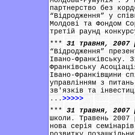
Молдова-Румунія”. У 
партнерство без корд
“Відродження” у спів
Молдові та Фондом Со
третій раунд конкурс
***
31 травня, 2007
“Відродження” презен
Івано-Франківську. 3
Франківську Асоціаці
Івано-Франківщини сп
управлінням з питань
зв'язків та інвестиц
...
>>>>>
***
31 травня, 2007
школи. Травень 2007 
нова серія семінарів
розвитку позашкільни