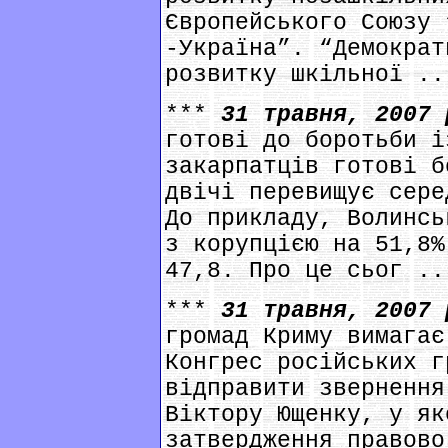
Європейського Союзу 
-Україна”. “Демократ
розвитку шкільної ..
***
31 травня, 2007
готові до боротьби і
закарпатців готові б
двічі перевищує сере
До прикладу, Волинсь
з корупцією на 51,8%
47,8. Про це сьог ..
***
31 травня, 2007
громад Криму вимагає
Конгрес російських г
відправити звернення
Віктору Ющенку, у як
затвердження правово