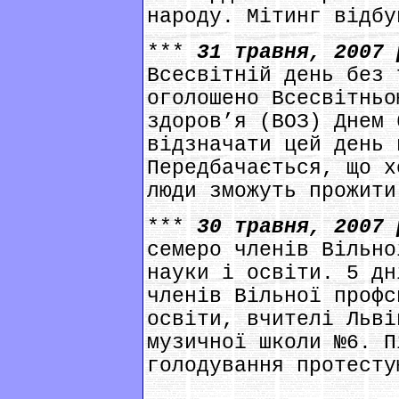
народу. Мітинг відбу
***
31 травня, 2007
Всесвітній день без 
оголошено Всесвітньо
здоров’я (ВОЗ) Днем 
відзначати цей день 
Передбачається, що х
люди зможуть прожити
***
30 травня, 2007
семеро членів Вільно
науки і освіти. 5 дн
членів Вільної профс
освіти, вчителі Льві
музичної школи №6. П
голодування протесту