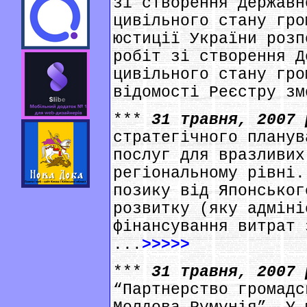
зі створення Державн
цивільного стану гро
юстиції України розп
робіт зі створення Д
цивільного стану гро
відомості Реєстру зм
***
31 травня, 2007
стратегічного планув
послуг для вразливих
регіональному рівні.
позику від Японськог
розвитку (яку адміні
фінансування витрат 
...
>>>>>
***
31 травня, 2007
“Партнерство громадс