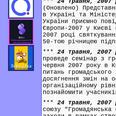
***
24 травня, 2007
(Оновлено) Представн
в Україні та Міністе
України приємно пові
Європи-2007 у Києві 
2007 році святкуванн
50-тою річницею підп
***
24 травня, 2007
проведе семінар з гр
червня 2007 року в К
питань громадського 
досягнення змін на о
організаційному рівн
познайомити учасникі
***
24 травня, 2007
союзу “Громадянська 