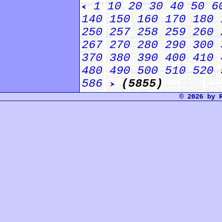
1
10
20
30
40
50
6
140
150
160
170
180
250
257
258
259
260
267
270
280
290
300
370
380
390
400
410
480
490
500
510
520
586
(5855)
© 2026 by 