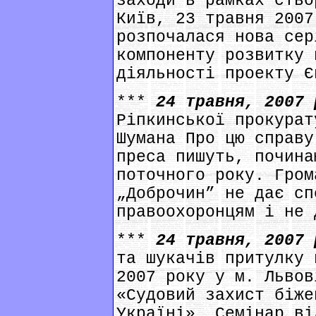
заходи в рамках ство
Київ, 23 травня 2007
розпочалася нова сер
компоненту розвитку 
діяльності проекту Є
***
24 травня, 2007
Ріпкинської прокурат
Шумана Про цю справу
преса пишуть, почина
поточного року. Гром
„Доброчин” не дає сп
правоохоронцям і не 
***
24 травня, 2007
та шукачів притулку 
2007 року у м. Львов
«Судовий захист біже
Україні». Семінар ві