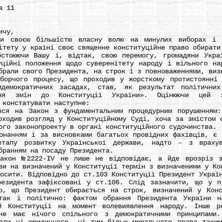
а 11
ичу,
воєю більшістю власну волю на минулих виборах і в
ітету у країні своє священне конституційне право обирати
юючи Вашу і, відтак, свою перемогу, громадяни Украї
уційні положення щодо суверенітету народу і вільного на
брали свого Президента, на строк і з повноваженнями, виз
чого процесу, що проходив у жорсткому протистоянні з
идемократичних засадах, став, як результат політичних
ня змін до Конституції України». Оцінюючи цей 
 констатувати наступне:
на Закон з фундаментальним процедурним порушенням: 
оходив розгляд у Конституційному Суді, хоча за змістом 
ого законопроекту в органі конституційного судочинства.
нням і за висновками багатьох провідних фахівців, є в
етапу розвитку Української держави, надто – з врахув
бранням на посаду Президента.
н №2222-IV не лише не відповідає, а йде врозріз з в
ви на визначений у Конституції термін з визначеними у Ко
ти. Відповідно до ст.103 Конституції Президент Україн
резидента зафіксовані у ст.106. Слід зазначити, що у п
о, що Президент обирається на строк, визначений у Кон
так і політично: фактом обрання Президента України 
й Конституції на момент волевиявлення народу. Інше р
 не має нічого спільного з демократичними принципами.