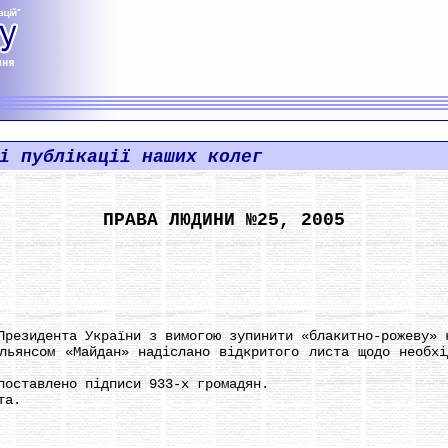
і публікації наших колег
ПРАВА ЛЮДИНИ №25, 2005
зидента України з вимогою зупинити «блакитно-рожеву» 
нсом «Майдан» надіслано відкритого листа щодо необхід
ставлено підписи 933-х громадян.
та.