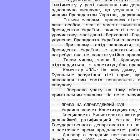
Відповідно до Конституції Украї
імпічменту у разі вчинення ним дер
однозначно визначає, що усунення з
чинним Президентом України, державн
Іншими словами, правовою підставо
лише особою, яка в момент вчиненн
Президентом України, вчиненні нею д
урочистому засіданні Верховної Ра
усунення Президента України з поста
При цьому, слід зазначити, що с
Президента України, є достатньо 
потребує вже не конституційно-право
Таким чином, заява Л. Кравчука пр
підтвердиться, з конституційно-прав
Коментар «ПЛ»: На нашу думку, пол
Буквальне розуміння цієї норми, щ
виконання ним своїх повноважень 
минулому.
Звернемо увагу на іншу обставин
кримінальним законом. Це не є злочи
ПРАВО НА СПРАВЕДЛИВИЙ СУД
Украина меняет Конституцию под ус
Специалисты Министерства юстиции 
дальнейшей ратификацией Устава М
Государственного департамента по во
в настоящее время продолжается рабо
Договор о создании постоянного Ме