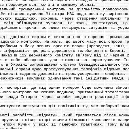
 права й свободи. Зміна людей на посадах в правоохоронн
аз продовжуються, хоча і в меншому обсязі.
ний громадський контроль за діяльністю правоохоронн
 Ми вітаємо зусилля Міністра МВС щодо початку вирішення
ських відділках, зокрема, через створення мобільних г
у слід збільшувати зусилля. На жаль, констатуємо, що
здійснюють кроки, що лише погіршують ситуацію та усува
доцільно вирішити питання про створення громадсько
мадського контролю. На жаль, до цього часу всі спроби гр
проблеми з боку певних органів влади (Президент, РНБО, 
ь інформацією про роль державного телебачення в Європі.
каз № 122 Державного комітету зв’язку від 17 червня 20
ти в себе обладнання для стеження за користувачами І
го в Україні запроваджена система безвідповідального не
нальні справи щодо прослуховування телефонів відомих по
ількості наданих дозволів на прослуховування телефонів.
исників викликає здивування такі ініціативи влади, щ
паспортів, де під одним номером буде можливим збирати
ьного контролю за кожною людиною, притаманний тоталітарн
влади Інтернет через спроби введення реєстрації інфор
тувати виступи та дії політиків під час виборчої камп
 запобігти «відкату», який трапляється після кожно
 зрушили з місця старі звички більшості чиновників влад
м епохи Кучми у всіх її ганебних практиках. Тому влад