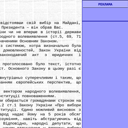
РЕКЛАМА
ідстоявши свій вибір на Майдані,
 Президента – він обрав Вас.
ни чи не вперше в історії держави
родного волевиявлення (ст.5, 69, 71
наченими Основним Законом.
 системою, котра визначально була
 домовленостей, Закон України від
законодавчий акт з юридичних і
проголосовано було текст, істотно
ст. Основного Закону в цьому разі є
нутрішньо суперечливим і таким, що
анням європейських перспектив, що
ектором народного волевиявлення,
нституції повноваженнями.
и обирається громадянами строком на
.2 ст.1 Закону України «Про вибори
ституції. Єдино можливий висновок з
народ надає йому на 5 років обсяг
озуміння, навіть абстрагуючись від
 Відповідно, народні депутати, що