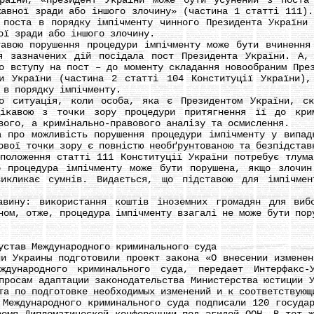
ни, «Президент України може бути усунений з поста В
жавної зради або іншого злочину» (частина 1 статті 111).
 поста в порядку імпічменту чинного Президента України
ої зради або іншого злочину.
ю порушення процедури імпічменту може бути вчинення 
я зазначених дій посідала пост Президента України. А,
о вступу на пост – до моменту складання новообраним Пре
ди України (частина 2 статті 104 Конституції України),
 в порядку імпічменту.
итуація, коли особа, яка є Президентом України, ско
цікавою з точки зору процедури притягнення її до крим
вого, а кримінально-правового аналізу та осмислення.
о можливість порушення процедури імпічменту у випадк
ової точки зору є повністю необґрунтованою та безпідстав
оження статті 111 Конституції України потребує тлумач
о процедура імпічменту може бути порушена, якщо злочин
викликає сумнів. Видається, що підставою для імпічме
у: використання коштів іноземних громадян для вибор
ном, отже, процедура імпічменту взагалі не може бути пор
тав Международного криминального суда
Украины подготовили проект закона «О внесении изменени
еждународного криминального суда, передает Интерфакс-
просам адаптации законодательства Министерства юстиции 
та по подготовке необходимых изменений и к соответствующ
ждународного криминального суда подписали 120 государс