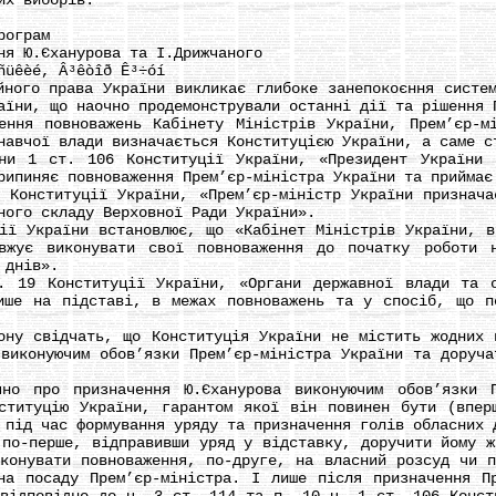
их виборів.
рограм
 Ю.Єханурова та І.Дрижчаного
üêèé, Â³êòîð Ê³÷óí
го права України викликає глибоке занепокоєння система
аїни, що наочно продемонстрували останні дії та рішення 
я повноважень Кабінету Міністрів України, Прем’єр-мін
навчої влади визначається Конституцією України, а саме с
 ст. 106 Конституції України, «Президент України п
рипиняє повноваження Прем’єр-міністра України та приймає
нституції України, «Прем’єр-міністр України призначає
ного складу Верховної Ради України».
України встановлює, що «Кабінет Міністрів України, ві
вжує виконувати свої повноваження до початку роботи н
 днів».
 Конституції України, «Органи державної влади та ор
ише на підставі, в межах повноважень та у спосіб, що п
 свідчать, що Конституція України не містить жодних п
 виконуючим обов’язки Прем’єр-міністра України та доруча
ро призначення Ю.Єханурова виконуючим обов’язки Пр
ституцію України, гарантом якої він повинен бути (впер
 під час формування уряду та призначення голів обласних 
-перше, відправивши уряд у відставку, доручити йому ж 
иконувати повноваження, по-друге, на власний розсуд чи п
на посаду Прем’єр-міністра. І лише після призначення П