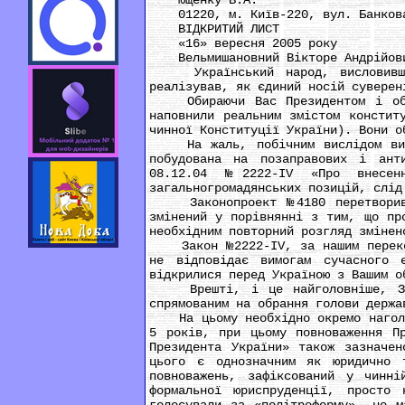
Ющенку В.А.
01220, м. Київ-220, вул. Банков
ВІДКРИТИЙ ЛИСТ
«16» вересня 2005 року
Вельмишановний Вікторе Андрійов
Український народ, висловивши с
реалізував, як єдиний носій суверен
Обираючи Вас Президентом і обсто
наповнили реальним змістом констит
чинної Конституції України). Вони о
На жаль, побічним вислідом вибор
побудована на позаправових і ант
08.12.04 №2222-IV «Про внесен
загальногромадянських позицій, слід
Законопроект №4180 перетворився 
змінений у порівнянні з тим, що пр
необхідним повторний розгляд змінен
Закон №2222-IV, за нашим перекона
не відповідає вимогам сучасного 
відкрилися перед Україною з Вашим о
Врешті, і це найголовніше, Зако
спрямованим на обрання голови держа
На цьому необхідно окремо наголоси
5 років, при цьому повноваження П
Президента України» також зазначен
цього є однозначним як юридично 
повноважень, зафіксований у чинні
формальної юриспруденції, просто