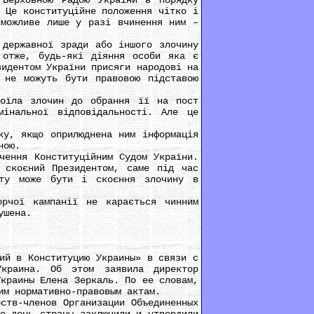
ерховною Радою України в порядку
 Це конституційне положення чітко і
 можливе лише у разі вчинення ним –
державної зради або іншого злочину
 отже, будь-які діяння особи яка є
зидентом України присяги народові на
 не можуть бути правовою підставою
їла злочин до обрання її на пост
інальної відповідальності. Але це
у, якщо оприлюднена ним інформація
ною.
ення Конституційним Судом України.
 скоєний Президентом, саме під час
нту може бути і скоєння злочину в
чої кампанії не карається чинним
ушена.
й в Конституцию Украины» в связи с
Украина. Об этом заявила директор
Украины Елена Зеркаль. По ее словам,
им нормативно-правовым актам.
тв-членов Организации Объединенных