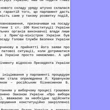
итуції України, мав би подати главі
нового складу уряду штучно склалася
х гарантій того, що парламент дасть
ність саме у такому розвитку подій,
вноваження, призначивши на посаду
стини 1 ст. 106 Конституції України
льних органів виконавчої влади лише
і з Прем’єр-міністром України був
осаду Голови Служби Безпеки України
чинову в прийнятті його заяви про
 патової ситуації, коли дотриматися
ра України просто неможливо. А цей
чменту відносно Президента України
ініціювання у парламенті процедури
яви стала оприлюднена Л. Кравчуком
ином – російським бізнесменом Б.
анням у виборчому процесі грошових
онено Законом України «Про вибори
у), вважаємо за необхідне здійснити
рушення конституційно закріпленої