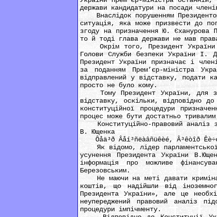
України Прем’єр-міністра останній,
держави кандидатури на посади члені
Внаслідок порушенням Президентом У
ситуація, яка може призвести до по
згоду на призначення Ю. Єханурова 
то й тоді глава держави не мав прав
Окрім того, Президент України в 
Голови Служби безпеки України І. Д
Президент України призначає і член
за поданням Прем’єр-міністра Укр
відправлений у відставку, подати к
просто не було кому.
Тому Президент України, для забе
відставку, оскільки, відповідно до
конституційної процедури призначе
процес може бути достатньо тривалим
Конституційно-правовий аналіз зая
В. Ющенка
Ôåä³ð Âåí³ñëàâñüêèé, Â³êòîð Êè÷ó
Як відомо, лідер парламентської ф
усунення Президента України В.Юще
інформація про можливе фінансув
Березовським.
Не маючи на меті давати криміналь
коштів, що надійшли від іноземно
Президента України», але це необхі
неупереджений правовий аналіз пі
процедури імпічменту.