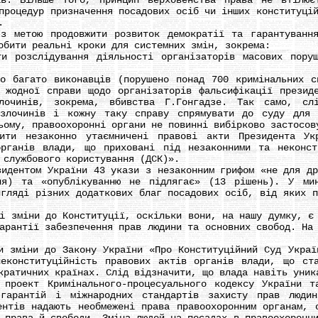
ів. Більше того, принцип верховенства права не втілює
процедур призначення посадових осіб чи інших конституці
.
етою продовжити розвиток демократії та гарантування 
обити реальні кроки для системних змін, зокрема:
озслідування діяльності організаторів масових поруш
агато виконавців (порушено понад 700 кримінальних сп
 жодної справи щодо організаторів фальсифікації презид
лочинів, зокрема, вбивства Г.Гонгадзе. Так само, сл
 злочинів і кожну таку справу спрямувати до суду для 
ьому, правоохоронні органи не повинні вибірково застосов
незаконно утаємничені правові акти Президента Укра
органів влади, що приховані під незаконними та неконст
 службового користування (ДСК)».
ентом України 43 укази з незаконним грифом «не для дру
ня) та «опублікуванню не підлягає» (13 рішень). У мин
игляді різних додаткових благ посадових осіб, від яких п
міни до Конституції, оскільки вони, на нашу думку, є 
арантії забезпечення прав людини та основних свобод. На
міни до Закону України «Про Конституційний Суд Україн
еконституційність правових актів органів влади, що ст
кратичних країнах. Слід відзначити, що влада навіть уник
ект Кримінального-процесуального кодексу України та 
 гарантій і міжнародних стандартів захисту прав людин
ентів надають необмежені права правоохоронним органам, 