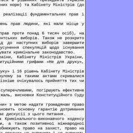
ться в рішеннях Президента України
йних норм) та Кабінету Міністрів (до
реалізації фундаментальних прав і
ень прав людини, які мали місце у
рав проти понад 6 тисяч осіб), на
ентських виборів. Також не розкрито
ід до наступних виборів завершити
усунення спекуляцій щодо існування
увати кримінальне законодавство.
їни, Кабінету Міністрів України,
итуційними грифами «Не для друку»,
ку» і 16 рішень Кабінету Міністрів
улому за такими актами скривалися
ізніше очікувалось прийняття тих чи
суперечливими, погіршують ефективне
 жаль, висновки Конституційного Суду
и» з метою надати громадянам право
ановить основну гарантію дотримання
ає дискусії з цього питання.
Кримінального-виконавчого кодексу
и, а також позитивної міжнародної
обмежують право на захист, право на