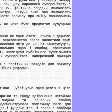
м чином втручатися у площину вибору
ь принципу народного суверенітету і
2-IV, фактично вводячи можливість
 котра, кажучи лише про можливість
Вести розмову про зміну повноважень
 не може бути предметом кулуарних
ння не може стати нормою в державі
у верховенство права захистили самі
несення змін до чинної Конституції,
дянських прав і свобод, ефективне
ти наслідком публічного суспільного
ий суверенітет, заперечений принцип
 і політичних заходів для захисту
ційної реформи.
ілки. Публікуємо прес-реліз з цієї
раїни та Уряду здійснення негайних
 людини та основних свобод
одемонструвала політичну волю для
деякі фундаментальні права і свободи