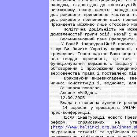
голосували за «політреформу», не м
народом, відповідно до конституцій
виключному праву самого народу в
дострокового припинення частини п
дострокового припинення всіх повно
Президента можливо лише стосовно но
Політична доцільність не може до
домовленостей групи осіб, нехай і н
Вельмишановний пане Президенте!
У Вашій інавгураційній промові на
і що Ви бачите Україну державою, к
громадяни. Тепер настає Ваша черга
але твердо переконані, що такі з
функціонування державного апарату 
обговорення і проходження юридично
верховенства права і поставлено під
Враховуючи вищевикладене, зверта
чинної Конституції і, водночас, для
Зі щирою повагою,
Альянс «Майдан»
12.09.2005
Влада не повинна зупиняти реформ
14 вересня у приміщенні УНІАН від
прес-конференції.
Після інавгурації нового Президен
реформ, спрямованих на ут
(
http://www.helsinki.org.ua/index.p
покращення ситуації та здійснила сп