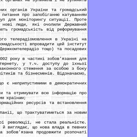
их органах не зупинила і не зупинить
их органів України та громадський
 питання про запобіганню катуванням
руп для моніторингу ситуації. Проте
 нові люди, які очолили Державний
ють громадськість від реформування
го телерадіомовлення в Україні на
омадськості впровадити цей інститут
Держкомтелерадіо тощо) та посадових
02 року в частині зобов’язання для
нтернету, у т.ч. доступу до їхньої
законного стеження за особою з боку
літиків та бізнесменів. Відзначаємо,
о є неприпустимими в демократичних
 та отримувати всю інформацію про
им країнам;
маційних ресурсів та встановлення
анії, що трактуватиметься за новим
ї революції, не стала реальністю.
и й виглядає, що нова влада в певних
а зобов’язана продовжити розпочаті