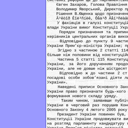
системні реформи ще до парламентськ
Євген Захаров, Голова Правління
Володимир Яворський, Директор п
Рішення В.Ющенка щодо призначення
Â³êòîð Êîë³ñíèê, Ôåä³ð Âåí³ñëàâñ
У фахівців в галузі конституційно
влади України вимог Конституції Укр
Порядок призначення та припиненн
керівників центральних органів вико
Відповідно до пункту 9 частини 1
України Прем’єр-міністра України; п
Згідно з частиною 2 статті 114 Ко
більше ніж половини від конституцій
Частина 5 статті 115 Конституції 
України, за його дорученням продо
України, але не довше ніж шістдесят
Відповідно ж до частини 2 ст. 19
посадові особи зобов’язані діяти л
України».
Наведені приписи Основного Закону
України право призначати будь-кого
формування нового складу уряду.
Таким чином, заявивши публічно п
України в черговий раз порушив Кон
Основного Закону 4 лютого 2005 року
Президент України повинен був, по
Конституції України продовжувати в
на розгляд парламенту кандидатуру 