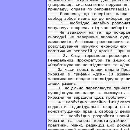
залишаються міфічними для українц
(наприклад, систематичне порушення 
прикладу, справи по реприватизації)
Вважаємо, що теперішня влада з м
свобод зобов’язана ще до виборів зр
1. Необхідно негайно розпочати р
минулому, зокрема, під час виборів.
Не зважаючи на те, що покарано б
сьогодні не завершене вироком суду
замовників й інших резонансних з
розслідування минулих економічних
політичних репресій у країні. При ц
2. Слід терміново розсекретити 
Генеральної Прокуратури та інших 
«Опублікуванню не підлягає» та «Для
За часи нової влади видано Презид
України з грифами «ДСК» (3 рішен
зловживання владою та «підкуп» у в
інших рішень.
3. Доцільно переглянути прийняті з
функціонування влади та зменшують г
України не вирішили цієї проблеми.
4. Необхідно негайно ініціювати з
подавати індивідуальні скарги на н
конституційних прав і свобод у демо
5. Необхідно розробити новий про
України на основі конституційних
практики. Чинні редакції цих докум