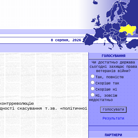
8 серпня, 2026
ГОЛОСУВАННЯ
Чи достатньо держава
сьогодні захищає права
ветеранів війни?
Так, повністю
Скоріше так
Скоріше ні
Ні, зовсім
недостатньо
контрреволюцію
ності скасування т.зв. «політичної
Результати
ПАРТНЕРИ