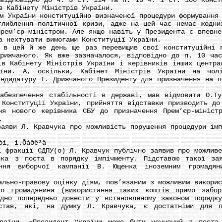
 відповідно до ч. 3 ст. 114 та п. 10 ч. 1 ст. 106 Конст
в Кабінету Міністрів України.
країни конституційно визначеної процедури формування 
глиблення політичної кризи, адже на цей час немає жодни
Прем’єр-міністром. Але якщо навіть у Президента є впевне
а нехтувати вимогами Конституції України.
цей й же день ще раз перевищив свої конституційні по
рижчаного. Як вже зазначалося, відповідно до п. 10 ча
ів Кабінету Міністрів України і керівників інших центра
аїни. А, оскільки, Кабінет Міністрів України на чол
андидатуру І. Дрижчаного Президенту для призначення на п
зпечення стабільності в державі, мав відмовити О.Тур
 Конституції України, прийняття відставки призводить до
ння нового керівника СБУ до призначення Прем’єр-мініст
.
ви Л. Кравчука про можливість порушення процедури імпі
í, ì.Õàðê³â
ракції СДПУ(о) Л. Кравчук публічно заявив про можливе 
нка з поста в порядку імпічменту. Підставою такої за
ання виборчої кампанії В. Ющенка іноземним громадян
но-правову оцінку діям, пов’язаним з можливим використ
го громадянина (використання таких коштів прямо забор
дно попередньо довести у встановленому законом порядк
дстав, які, на думку Л. Кравчука, є достатніми для по