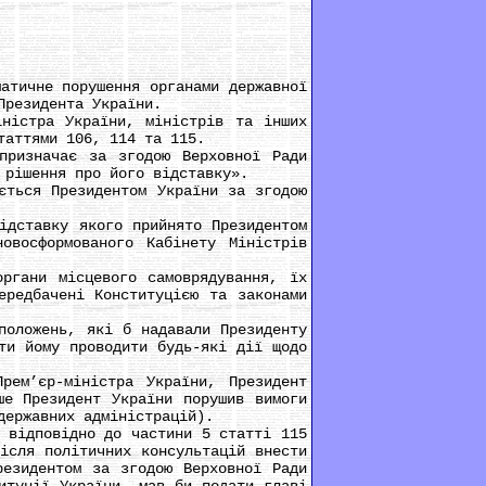
тичне порушення органами державної
Президента України.
істра України, міністрів та інших
таттями 106, 114 та 115.
ризначає за згодою Верховної Ради
 рішення про його відставку».
ться Президентом України за згодою
дставку якого прийнято Президентом
овосформованого Кабінету Міністрів
гани місцевого самоврядування, їх
ередбачені Конституцією та законами
оложень, які б надавали Президенту
ти йому проводити будь-які дії щодо
ем’єр-міністра України, Президент
ше Президент України порушив вимоги
державних адміністрацій).
відповідно до частини 5 статті 115
ісля політичних консультацій внести
резидентом за згодою Верховної Ради