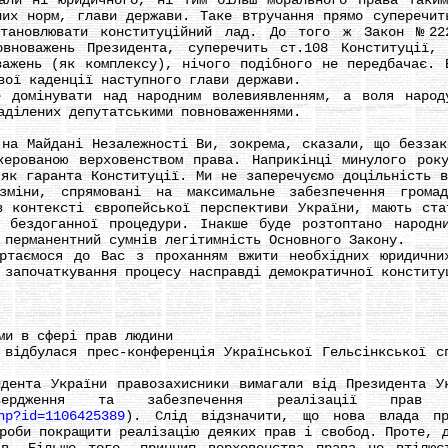
али ні юридичного, ні тим більш морального права таки
них норм, глави держави. Таке втручання прямо суперечит
становлювати конституційний лад. До того ж Закон №222
овноважень Президента, суперечить ст.108 Конституції,
важень (як комплексу), нічого подібного не передбачає. 
вої каденції наступного глави держави.
мінувати над народним волевиявленням, а воля народу
аділених депутатськими повноваженнями.
 Майдані Незалежності Ви, зокрема, сказали, що беззако
ерованою верховенством права. Наприкінці минулого рок
 як гаранта Конституції. Ми не заперечуємо доцільність в
міни, спрямовані на максимальне забезпечення грома
в контексті європейської перспективи України, мають ста
 бездоганної процедури. Інакше буде розтоптано народн
 перманентний сумнів легітимність Основного Закону.
ємося до Вас з проханням вжити необхідних юридичних
 започаткування процесу насправді демократичної конститу
и в сфері прав людини
булася прес-конференція Української Гельсінкської сп
та України правозахисники вимагали від Президента Ук
вердження та забезпечення реалізації прав
hp?id=1106425389
). Слід відзначити, що нова влада пр
роби покращити реалізацію деяких прав і свобод. Проте, 