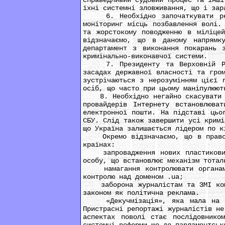
справедливий судовий процес та інші
їхні системні зловживання, що і зар
6. Необхідно започаткувати реаль
моніторинг місць позбавлення волі.
та жорстокому поводженню в міліцей
відзначаємо, що в даному напрямк
департамент з виконання покарань 
кримінально-виконавчої системи.
7. Президенту та Верховній Раді 
засадах державної власності та гро
зустрічаються з нерозумінням цієї 
осіб, що часто при цьому маніпулюют
8. Необхідно негайно скасувати На
провайдерів Інтернету встановлюва
електронної пошти. На підставі цьо
СБУ. Слід також завершити усі кримі
що Україна залишається лідером по к
Окремо відзначаємо, що в правозах
країнах:
запровадження нових пластикових 
особу, що встановлює механізм тотал
намагання контролювати органами 
контролю над доменом .ua;
заборона журналістам та ЗМІ комен
законом як політична реклама.
«Декучмізація», яка мала на меті
Пристрасні репортажі журналістів не
аспектах поволі стає послідовнико