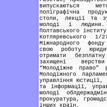
випускаються ме
поліграфічна проду
столи, лекції та з
молоді і людини
Полтавського інститу
Котляревського 1/
Міжнародного фонду
свою роботу юрид
отримати безплатн
захищені верств
“Молодіжне право” 
Молодіжного парламе
управління юстиції, 
та інформації, упра
молоді облдержадмі
прокуратура, громадс
інших країн.