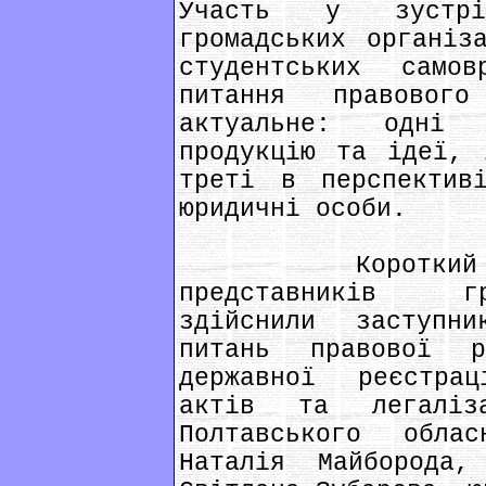
Участь у зустрі
громадських організ
студентських само
питання правовог
актуальне: одні 
продукцію та ідеї, 
треті в перспектив
юридичні особи.
Короткий пра
представників гр
здійснили заступн
питань правової р
державної реєстра
актів та легаліз
Полтавського обла
Наталія Майборода,