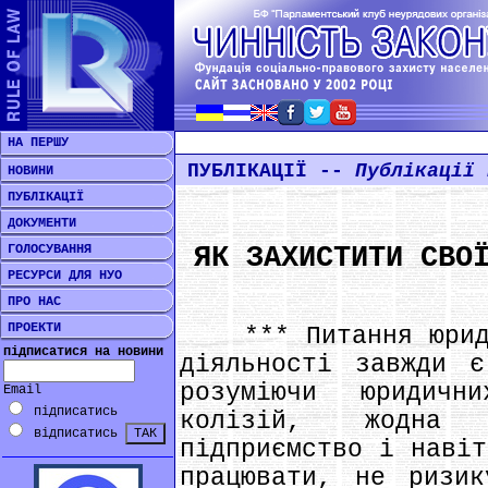
НА ПЕРШУ
ПУБЛІКАЦІЇ --
Публікації 
НОВИНИ
ПУБЛІКАЦІЇ
ДОКУМЕНТИ
ГОЛОСУВАННЯ
ЯК ЗАХИСТИТИ СВО
РЕСУРСИ ДЛЯ НУО
ПРО НАС
ПРОЕКТИ
*** Питання юридич
підписатися на новини
діяльності завжди 
розуміючи юридич
Email
підписатись
колізій, жодна о
відписатись
підприємство і навіт
працювати, не ризик