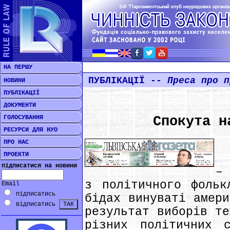
НА ПЕРШУ
ПУБЛІКАЦІЇ --
Преса про п
НОВИНИ
ПУБЛІКАЦІЇ
ДОКУМЕНТИ
ГОЛОСУВАННЯ
Спокута н
РЕСУРСИ ДЛЯ НУО
ПРО НАС
ПРОЕКТИ
К
підписатися на новини
–
з політичного фольк
Email
підписатись
бідах винуваті амери
відписатись
результат виборів те
різних політичних 