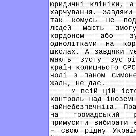
юридичні клініки, а
харчування. Завдяки
так комусь не под
людей мають змог
кордоном або зу
однолітками на ко
школах. А завдяки м
мають змогу зустр
країн колишнього СРС
чолі з паном Симон
жаль, не дає.
У всій цій історі
контроль над іноземн
найнебезпечніша. Пр
на громадський р
примусити вибирати 
– свою рідну Украї