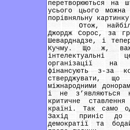
перетворюються на ш
усього цього можна
порівняльну картинку
Отож, найбільши
Джордж Сорос, за гр
Шеварднадзе, і тепе
Кучму. Що ж, важ
інтелектуальні 
організації на п
фінансують з-за к
стверджувати, що
міжнародними донора
і не з’являються 
критичне ставленн
країні. Так само о
Захід приніс до 
демократії та бода