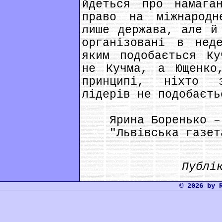
йдеться про намага
право на міжнародн
лише держава, але й
організовані в нед
яким подобається Ку
не Кучма, а Ющенко
принципі, ніхто 
лідерів не подобаєть
Ярина Боренько – к
"Львівська газет
Публі
© 2026 by 