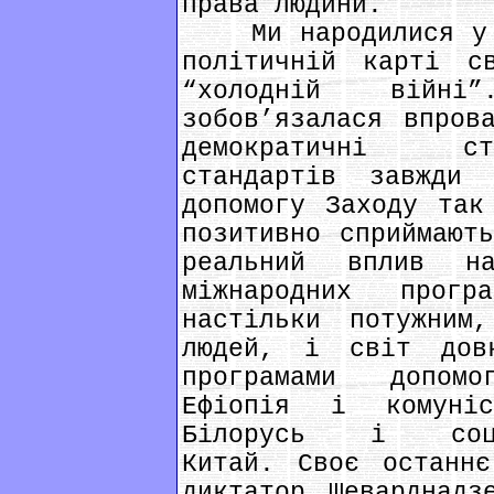
права людини.
Ми народилися у к
політичній карті с
“холодній війні
зобов’язалася впров
демократичні ст
стандартів завжди 
допомогу Заходу так
позитивно сприймают
реальний вплив н
міжнародних прогр
настільки потужним
людей, і світ дов
програмами допом
Ефіопія і комуніс
Білорусь і соціал
Китай. Своє останнє
диктатор Шеварднадз