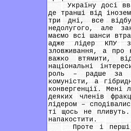
Україну досі вваж
де транші від інозем
три дні, все відб
недолугого, але за
маємо всі шанси втра
адже лідер КПУ з
зловживання, а про 
важко втямити, ві
національні інтерес
роль – радше за 
комуністи, а гібрид
конвергенції. Мені л
деяких членів фрак
лідером – сподівалис
ті щось не пливуть.
напакостити.
Проте і перші, і