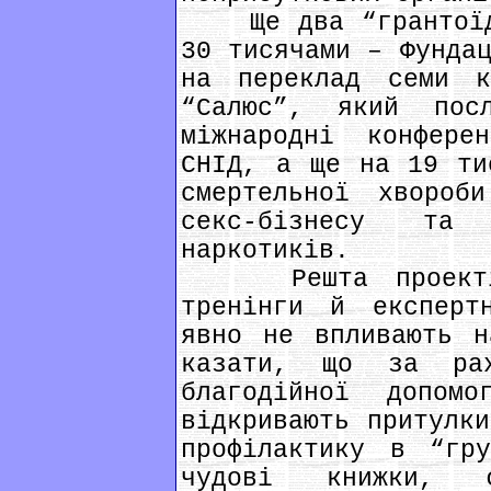
Ще два “грантоїди
30 тисячами – Фундац
на переклад семи к
“Салюс”, який по
міжнародні конфере
СНІД, а ще на 19 ти
смертельної хвороб
секс-бізнесу та 
наркотиків.
Решта проектів 
тренінги й експерт
явно не впливають н
казати, що за ра
благодійної допо
відкривають притулки
профілактику в “гру
чудові книжки, ф