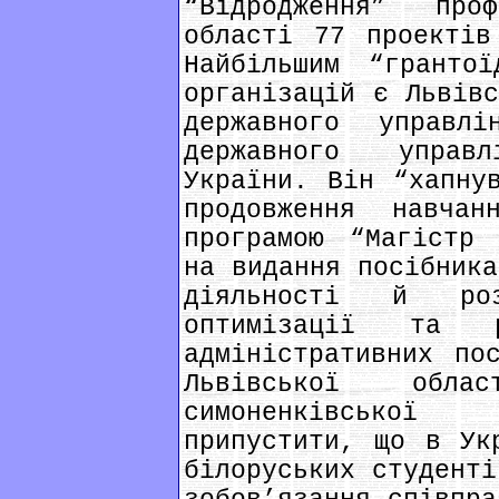
“Відродження” про
області 77 проектів
Найбільшим “гранто
організацій є Львівс
державного управлі
державного управ
України. Він “хапну
продовження навча
програмою “Магістр 
на видання посібника
діяльності й роз
оптимізації та р
адміністративних по
Львівської об
симоненківської
припустити, що в Ук
білоруських студенті