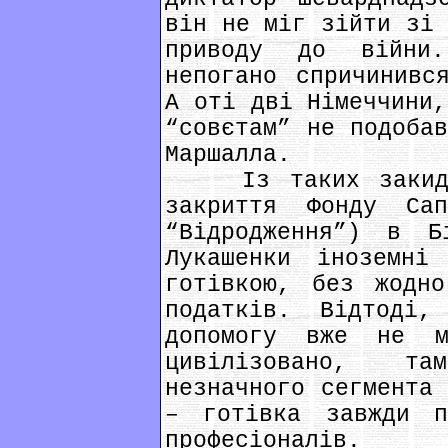
він не міг зійти зі 
приводу до війни
непогано спричинивс
А оті дві Німеччини,
“совєтам” не подобав
Маршалла.
Із таких закидів
закриття Фонду Сап
“Відродження”) в Б
Лукашенки іноземні
готівкою, без жодно
податків. Відтоді
допомогу вже не м
цивілізовано, та
незначного сегмента 
– готівка завжди п
професіоналів.