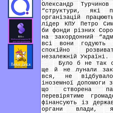
Олександр Турчино
“структури, які п
організацій працюю
лідер КПУ Петро Сим
би фонди різних Соро
на закордонний “адм
всі вони годують 
спокійно розвив
незалежній Україні.
Було б не так сум
ще й не лунали зак
вся, не відбувало
іноземної допомоги з
що створена па
перевірятиме грома
фінансують із держа
органи влади, 