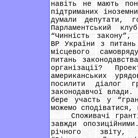
навіть не мають пон
підтриманих іноземн
думали депутати, г
Парламентський кл
“Чинність закону”, 
ВР України з питань
місцевого самовря
питань законодавств
організації? Про
американських уряд
посилити діалог г
законодавчої влади. 
бере участь у “гран
можемо сподіватися, 
Споживачі грантів
завжди опозиційними
річного звіту,