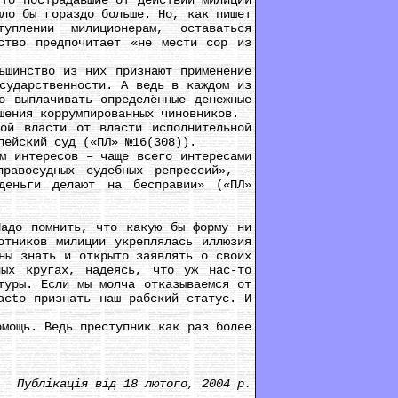
что пострадавшие от действий милиции
ыло бы гораздо больше. Но, как пишет
уплении милиционерам, оставаться
дство предпочитает «не мести сор из
шинство из них признают применение
сударственности. А ведь в каждом из
о выплачивать определённые денежные
шения коррумпированных чиновников.
й власти от власти исполнительной
пейский суд («ПЛ» №16(308)).
 интересов – чаще всего интересами
равосудных судебных репрессий», -
деньги делают на бесправии» («ПЛ»
до помнить, что какую бы форму ни
отников милиции укреплялась иллюзия
ны знать и открыто заявлять о своих
ных кругах, надеясь, что уж нас-то
туры. Если мы молча отказываемся от
acto признать наш рабский статус. И
мощь. Ведь преступник как раз более
Публікація від 18 лютого, 2004 р.