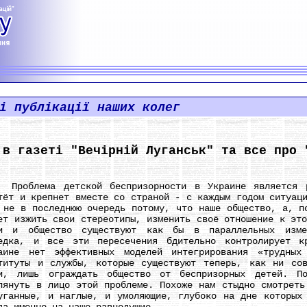
і публікації наших колег
 в газеті "Вечірній Луганськ" та все про 
блема детской беспризорности в Украине является ро
тёт и крепнет вместе со страной - с каждым годом ситуац
 не в последнюю очередь потому, что наше общество, а, п
ет изжить свои стереотипы, изменить своё отношение к эт
и и общество существуют как бы в параллельных изме
едка, и все эти пересечения бдительно контролирует к
аине нет эффективных моделей интегрирования «трудных
титуты и службы, которые существуют теперь, как ни сов
и, лишь ограждать общество от беспризорных детей. П
лянуть в лицо этой проблеме. Похоже нам стыдно смотреть
уганные, и наглые, и умоляющие, глубоко на дне которых