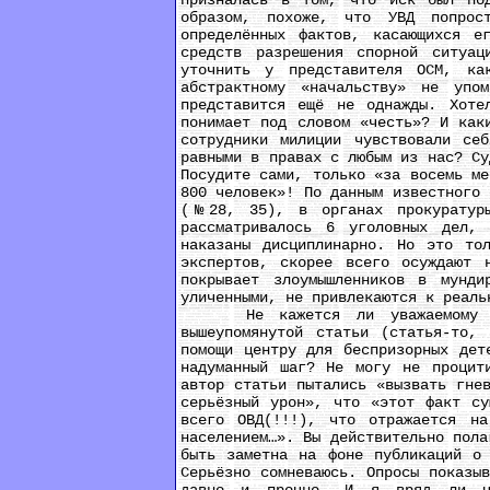
призналась в том, что иск был под
образом, похоже, что УВД попрост
определённых фактов, касающихся е
средств разрешения спорной ситуа
уточнить у представителя ОСМ, ка
абстрактному «начальству» не упо
представится ещё не однажды. Хоте
понимает под словом «честь»? И как
сотрудники милиции чувствовали се
равными в правах с любым из нас? Су
Посудите сами, только «за восемь ме
800 человек»! По данным известного 
(№28, 35), в органах прокуратуры
рассматривалось 6 уголовных дел,
наказаны дисциплинарно. Но это то
экспертов, скорее всего осуждают 
покрывает злоумышленников в мунди
уличенными, не привлекаются к реаль
Не кажется ли уважаемому милиц
вышеупомянутой статьи (статья-то,
помощи центру для беспризорных дет
надуманный шаг? Не могу не процит
автор статьи пытались «вызвать гне
серьёзный урон», что «этот факт су
всего ОВД(!!!), что отражается на
населением…». Вы действительно пола
быть заметна на фоне публикаций о 
Серьёзно сомневаюсь. Опросы показы