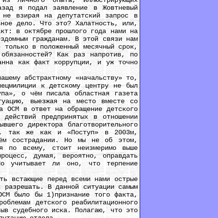
з личного опыта, иллюстрирующих
азад я подал заявление в Жовтневый
 не взирая на депутатский запрос в
вное дело. Что это? Халатность, или,
акт: в октябре прошлого года нами на
ездомным гражданам. В этой связи нам
е только в положенный месячный срок,
 обязанностей? Как раз напротив, по
анна как факт коррупции, и уж точно
ашему абстрактному «начальству» то,
пецмилиции к детскому центру не был
упа», о чём писала областная газета
туацию, выезжая на место вместе со
а ОСМ в ответ на обращение детского
 действий предпринятых в отношении
ывшего директора благотворительного
д, так же как и «Поступ» в 2003м,
оём сострадании. Но мы не об этом,
дя по всему, стоит неизмеримо выше
процесс, думая, вероятно, оправдать
Но учитывает ли оно, что терпение
ь встающие перед всеми нами острые
х разрешать. В данной ситуации самым
ОСМ было бы 1)признание того факта,
роблемам детского реабилитационного
зыв судебного иска. Полагаю, что это