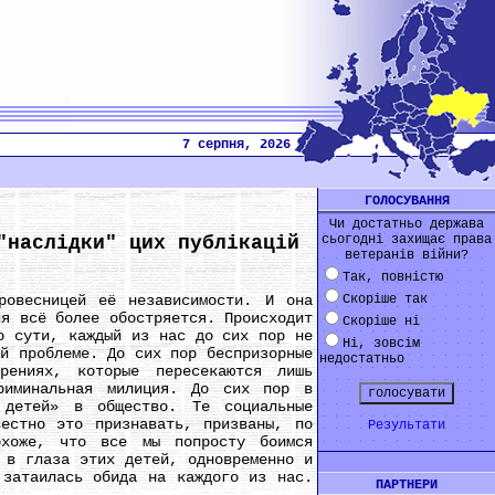
7 серпня, 2026
ГОЛОСУВАННЯ
Чи достатньо держава
"наслідки" цих публікацій
сьогодні захищає права
ветеранів війни?
Так, повністю
весницей её независимости. И она
Скоріше так
ия всё более обостряется. Происходит
Скоріше ні
о сути, каждый из нас до сих пор не
Ні, зовсім
ой проблеме. До сих пор беспризорные
недостатньо
рениях, которые пересекаются лишь
риминальная милиция. До сих пор в
 детей» в общество. Те социальные
естно это признавать, призваны, по
Результати
охоже, что все мы попросту боимся
 в глаза этих детей, одновременно и
 затаилась обида на каждого из нас.
ПАРТНЕРИ