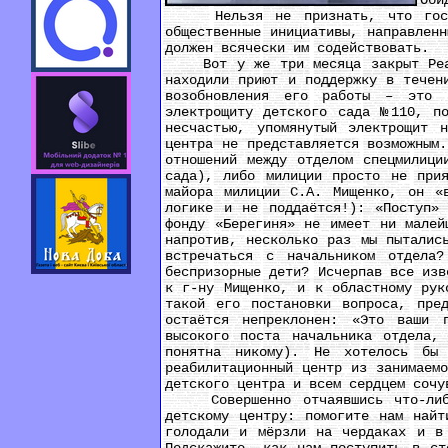
Оби
Нельзя не признать, что госуда
общественные инициативы, направлен
должен всячески им содействовать.
Вот у же три месяца закрыт Реабил
находили приют и поддержку в течен
возобновления его работы – это п
электрощиту детского сада №110, по
несчастью, упомянутый электрощит 
центра не представляется возможным
отношений между отделом спецмилици
сада), либо милиции просто не прия
майора милиции С.А. Мищенко, он «
логике и не поддаётся!): «Поступ»
фонду «Берегиня» не имеет ни малей
напротив, несколько раз мы пыталис
встречаться с начальником отдела
беспризорные дети? Исчерпав все изв
к г-ну Мищенко, и к областному рук
такой его постановки вопроса, пре
остаётся непреклонен: «Это ваши 
высокого поста начальника отдела,
понятна никому). Не хотелось бы 
реабилитационный центр из занимаем
детского центра и всем сердцем сочу
Совершенно отчаявшись что-либо 
детскому центру: помогите нам найт
голодали и мёрзли на чердаках и в