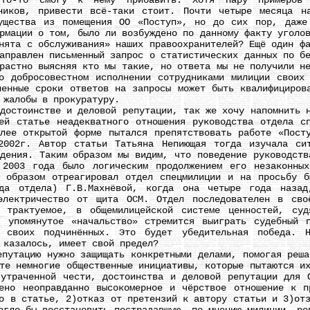
о-то смогу к нему прибавить. Хотя пару примеров и
вников, привести всё-таки стоит. Почти четыре месяца н
ущества из помещения ОО «Поступ», но до сих пор, даже
рмации о том, было ли возбуждено по данному факту уголо
нята с обслуживания» наших правоохранителей? Ещё один ф
аправлен письменный запрос о статистических данных по б
растно выясняя кто мы такие, но ответа мы не получили н
 добросовестном исполнении сотрудниками милиции своих
ленные сроки ответов на запросы может быть квалифициров
 жалобы в прокуратуру.
тоинстве и деловой репутации, так же хочу напомнить н
ей статье неадекватного отношения руководства отдела с
лее открытой форме пытался препятствовать работе «Пост
2002г. Автор статьи Татьяна Непиющая тогда изучала си
идения. Таким образом мы видим, что поведение руководств
 2003 года было логическим продолжением его незаконных
 образом отреагировал отдел спецмилиции и на просьбу б
еда отдела) Г.В.Махнёвой, когда она четыре года наза
электричество от щита ОСМ. Отдел последователен в св
 трактуемое, в общемилицейской системе ценностей, су
 упомянутое «начальство» стремится выиграть судебный 
я своих подчинённых. Это будет убедительная победа. 
 казалось, имеет свой предел?
тацию нужно защищать конкретными делами, помогая решат
те немногие общественные инициативы, которые пытаются и
 утраченной чести, достоинства и деловой репутации для 
ено неоправданно высокомерное и чёрствое отношение к п
о в статье, 2)отказ от претензий к автору статьи и 3)от