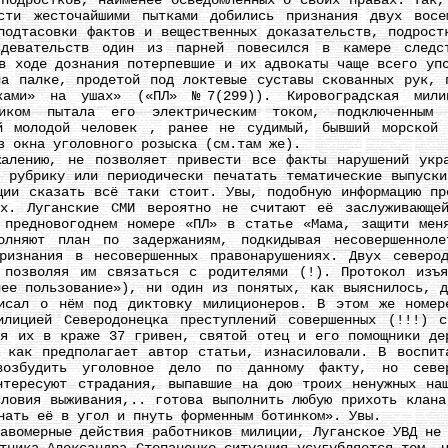
 подростков, наименее осведомлённых о своих правах. Так,
асти жесточайшими пытками добились признания двух восе
подтасовки фактов и вещественных доказательств, подрост
здевательств один из парней повесился в камере следст
в ходе дознания потерпевшие и их адвокаты чаще всего уп
на палке, продетой под локтевые суставы скованных рук, 
иками» на ушах» («ПЛ» №7(299)). Кировоградская мили
тиком пытала его электрическим током, подключенным
й молодой человек , ранее не судимый, бывший морской 
з окна уголовного розыска (см.там же).
нию, не позволяет привести все факты нарушений украи
ю рубрику или периодически печатать тематические выпуски
ции сказать всё таки стоит. Увы, подобную информацию пр
ях. Луганские СМИ вероятно не считают её заслуживающе
 предновогоднем номере «ПЛ» в статье «Мама, защити мен
олняют план по задержаниям, подкидывая несовершеннол
ризнания в несовершенных правонарушениях. Двух северо
 позволяя им связаться с родителями (!). Протокол изъя
нее пользование»), ни один из понятых, как выяснилось, д
писал о нём под диктовку милиционеров. В этом же номер
илицией Северодонецка преступлений совершенных (!!!) с
ая их в краже 37 гривен, святой отец и его помощники де
 как предполагает автор статьи, изнасиловали. В воспит
возбудить уголовное дело по данному факту, но севе
нтересуют страдания, выпавшие на дою троих ненужных на
словия выживания,.. готова выполнить любую прихоть клана
нать её в угол и пнуть форменным ботинком». Увы.
мерные действия работников милиции, Луганское УВД не 