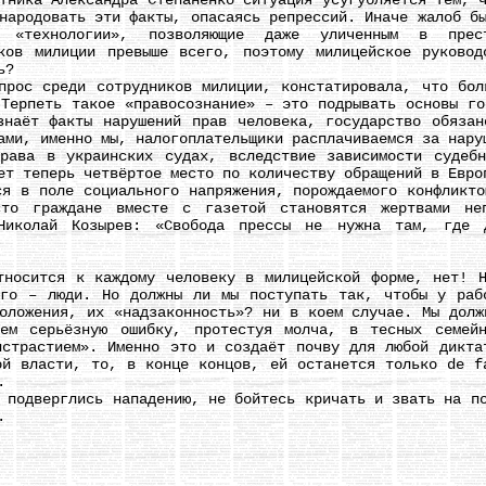
тника Александра Степаненко ситуация усугубляется тем, 
народовать эти факты, опасаясь репрессий. Иначе жалоб б
я «технологии», позволяющие даже уличенным в прест
ков милиции превыше всего, поэтому милицейское руково
ь?
с среди сотрудников милиции, констатировала, что боль
 Терпеть такое «правосознание» – это подрывать основы го
знаёт факты нарушений прав человека, государство обязан
ами, именно мы, налогоплательщики расплачиваемся за нару
а в украинских судах, вследствие зависимости судебно
ет теперь четвёртое место по количеству обращений в Евро
в поле социального напряжения, порождаемого конфликтом
сто граждане вместе с газетой становятся жертвами неп
 Николай Козырев: «Свобода прессы не нужна там, где 
сится к каждому человеку в милицейской форме, нет! На
го – люди. Но должны ли мы поступать так, чтобы у раб
положения, их «надзаконность»? ни в коем случае. Мы долж
аем серьёзную ошибку, протестуя молча, в тесных семей
истрастием». Именно это и создаёт почву для любой дикта
ой власти, то, в конце концов, ей останется только de f
.
дверглись нападению, не бойтесь кричать и звать на по
.