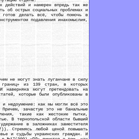
путацию отдела.
 действий и намерен впредь так же
ть об острых социальных проблемах и
я готов делать всё, чтобы помочь в
инструментом подавления инакомыслия,
ем не могут знать луганчане в силу
з границ» из 139 стран, в которых
И наверняка могут претендовать на
статей, которые были опубликованы в
 и недоумение: как мы могли всё это
 Причем, зачастую это не банальные
пления, такие как жестокие пытки,
тью. В тернопольской области бывший
 удержание в заложниках заместителя
7)). Стремясь любой ценой повышать
овье и судьбы украинских граждан. И