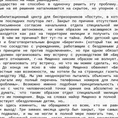
да именно на наше равнодушие.
рство не способно в одиночку решить эту проблему.
ные на её решение наталкиваются на скрытое, но упорное с
итационный центр для беспризорников «Поступ», в кото
ие последних полутора лет. Закрыт по причине отсутствия
исьменное согласие начальника отдела специальной м
дключение автономное, ни коим образом не касающееся э
находится как раз на территории милиции и получить со
. В чём же причина? Вот тут-то и тайна. Либо детский цен
и и благотворительным фондом «Берегиня» (который так ж
тно соседство с учреждением, работающим с бездомными 
в принципе не против подключения», но при одном обязат
 должен организовать ему встречу с руководством БФ «Бе
шего отношения, г-на Мищенко никоим образом не волнует
ь организовать эту встречу, но что мы можем сделать, ес
? До конца не ясно в чём майор Мищенко обвиняет «Бе
естные нам возможности, мы хотели бы на страницах газет
оводству УВД. Мы уже неоднократно пытались объяснить на
длагали ему полный перечень телефонных номеров для лич
проблемы». Возможно именно подобная принципиальность 
 но с чисто человеческой точки зрения она абсолютно 
думать, что таким образом отдел специальной милици
ого им помещения. Ведь на словах майор Мищенко в полной 
вствует обездоленным детям, но…
здесь изменить, мы обращаемся ко всем, кто не равно
и выход! Три зимних месяца центр был закрыт, три самы
 подвалах, и мы не могли в полной мере помогать тем, 