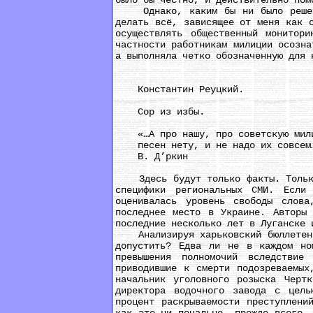
было бы честно, и действительно пом
Однако, каким бы ни было решение
делать всё, зависящее от меня как 
осуществлять общественный монитор
частности работникам милиции осозна
а выполняла четко обозначенную для 
Константин Реуцкий.
Сор из избы.
«…А про нашу, про советскую мил
песен нету, и не надо их совсем
В. Д’ркин
Здесь будут только факты. Только 
специфики региональных СМИ. Если
оценивалась уровень свободы слов
последнее место в Украине. Авторы 
последние несколько лет в Луганске 
Анализируя харьковский бюллетень «
допустить? Едва ли не в каждом но
превышения полномочий вследствие
приводившие к смерти подозреваемых
начальник уголовного розыска Чертк
директора водочного завода с цель
процент раскрываемости преступлени