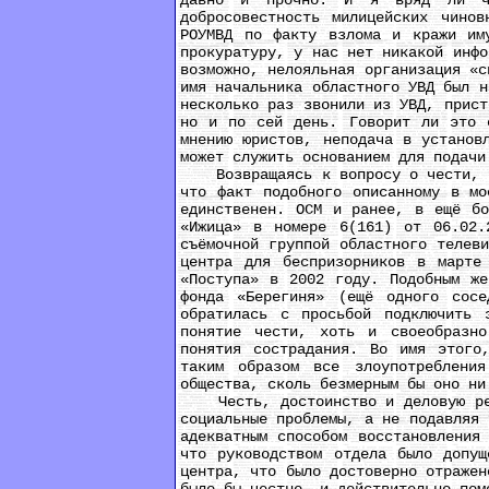
давно и прочно. И я вряд ли чт
добросовестность милицейских чино
РОУМВД по факту взлома и кражи им
прокуратуру, у нас нет никакой инфо
возможно, нелояльная организация «с
имя начальника областного УВД был н
несколько раз звонили из УВД, прист
но и по сей день. Говорит ли это о
мнению юристов, неподача в установ
может служить основанием для подачи
Возвращаясь к вопросу о чести, дос
что факт подобного описанному в мо
единственен. ОСМ и ранее, в ещё бо
«Ижица» в номере 6(161) от 06.02.
съёмочной группой областного телев
центра для беспризорников в марте
«Поступа» в 2002 году. Подобным же
фонда «Берегиня» (ещё одного сос
обратилась с просьбой подключить 
понятие чести, хоть и своеобразно
понятия сострадания. Во имя этого,
таким образом все злоупотреблени
общества, сколь безмерным бы оно ни
Честь, достоинство и деловую репу
социальные проблемы, а не подавляя 
адекватным способом восстановления
что руководством отдела было допущ
центра, что было достоверно отражен