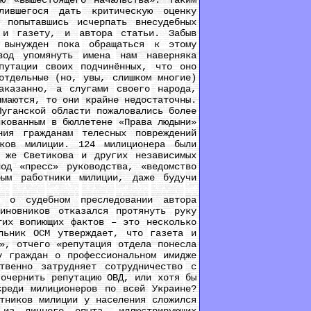
ю «вышестоящего начальства». Таким
лившегося дать критическую оценку
 попытавшись исчерпать внесудебных
 и газету, и автора статьи. Забыв
 вынужден пока обращаться к этому
вод упомянуть имена нам наверняка
путации своих подчинённых, что оно
отдельные (но, увы, слишком многие)
аказанно, а слугами своего народа,
имаются, то они крайне недостаточны.
Луганской области пожаловались более
икованным в бюллетене «Права людыни»
ия гражданам телесных повреждений
ков милиции. 124 милиционера были
 же Светикова и других независимых
од «пресс» руководства, «ведомство
рым работники милиции, даже будучи
о судебном преследовании автора
иновников отказался протянуть руку
тих вопиющих фактов – это несколько
льник ОСМ утверждает, что газета и
», отчего «репутация отдела понесла
у граждан о профессиональном имидже
твенно затрудняет сотрудничество с
 очернить репутацию ОВД, или хотя бы
среди милиционеров по всей Украине?
тников милиции у населения сложился