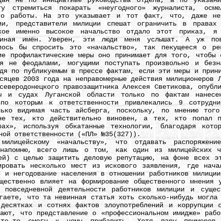
ан не по инициативе руководства отдела, а по указани
у стремиться покарать «неугодного» журналиста, осме
го работы. На это указывает и тот факт, что, даже не
ции, представители милиции спешат ограничить в правах
кое именно высокое начальство отдало этот приказ, я
миная имён. Уверен, эти люди меня услышат. А уж по
лось бы спросить это «начальство», так пекущееся о ре
ие профилактические меры оно принимает для того, чтобы 
бя не феодалами, могущими поступать произвольно и безн
дя по публикуемым в прессе фактам, если эти меры и прин
сяцев 2003 года на неправомерные действия милиционеров 
северодонецкого правозащитника Алексея Светикова, опубл
 и судах Луганской области только по фактам нанесен
 по которым к ответственности привлекались 9 сотрудни
лько видимая часть айсберга, поскольку, по мнению того
не тех, кто действительно виновен, а тех, кто попал п
рах», используя обкатанные технологии, благодаря кото
ной ответственности («ПЛ» №35(327)).
ейскому «начальству», что отдавать распоряжение 
 напомню, всего лишь о том, как один из милицейских ч
ей) с целью защитить деловую репутацию, на фоне всех э
ировать несколько мест из искового заявления, где нача
в и негодование населения в отношении работников милиции
щественно влияет на формирование общественного мнения 
 повседневной деятельности работников милиции и сущес
гаете, что та невинная статья хоть сколько-нибудь могла
десятках и сотнях фактов злоупотреблений и коррупции 
вают, что представление о «профессиональном имидже» рабо