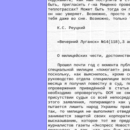
Подскажите, как нам поступить в ст
быть, пригласить г-на Мищенко пров
теплотрассах? Может быть тогда он 
он нас уверяет. Возможно, просто э
тебя даже во сне. Возможно, только 
К.С. Реуцкий
«Вечерний Луганск» №14(118),3 ап
О милицейских чести, достоинстве
Прошел почти год с момента публика
специальной милиции «помогает» ре
поскольку, как выяснилось, кроме с
руководство отдела спецмилиции всп
месяца я получил повестку в суд, п
опровержения приведённой в стать
необходимо опровергнуть ОСМ не с
присутствии судьи со всей непосред
этого заявления, попирающего как 
пытается лишить народ Украины прав
так, то милиция не выполняет отвед
занимается защитой своих корпорат
высказыванию, которое тот же пред
журналистов газеты «Экспресс Новост