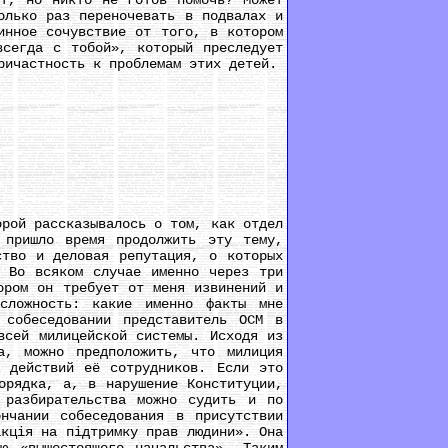
ют, но никто не готов помочь? Может
олько раз переночевать в подвалах и
инное сочувствие от того, в котором
всегда с тобой», который преследует
ричастность к проблемам этих детей.
рой рассказывалось о том, как отдел
 пришло время продолжить эту тему,
ство и деловая репутация, о которых
. Во всяком случае именно через три
ором он требует от меня извинений и
сложность: какие именно факты мне
собеседовании представитель ОСМ в
всей милицейской системы. Исходя из
а, можно предположить, что милиция
я действий её сотрудников. Если это
орядка, а, в нарушение Конституции,
 разбирательства можно судить и по
нчании собеседования в присутствии
акцiя на пiдтримку прав людини». Она