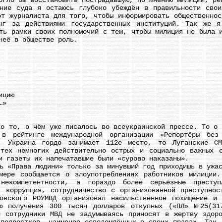
огло бы восстановить пострадавшую, по мнению милиции, ре
 суда я остаюсь глубоко убеждён в правильности своих
от журналиста для того, чтобы информировать общественнос
инг за действиями государственных институций. Так же 
ть рамки своих полномочий с тем, чтобы милиция не была 
неё в обществе роль.
ицию
…»
то, о чём уже писалось во всеукраинской прессе. То о ч
 в рейтинге международной организации «Репортёры бе
а, Украина гордо занимает 112е место, то Луганские СМ
тех немногих действительно острых и социально важных 
и газеты их напечатавшие были «сурово наказаны».
Права людини» только за минувший год приходишь в ужас
мере сообщается о злоупотреблениях работников милиции.
 некомпетентности, а гораздо более серьёзные престу
, коррупция, сотрудничество с организованной преступнос
овского РОУМВД организовал насильственное похищение и
ю получения 300 тысяч долларов откупных («ПЛ» №25(31
й сотрудники МВД не задумываясь приносят в жертву здор