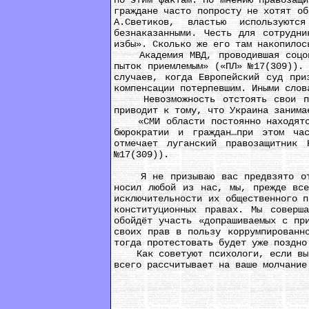
по этим фактам. По мнению правозащи
граждане часто попросту не хотят об
А.Светиков, властью используютс
безнаказанными. Честь для сотрудни
избы». Сколько же его там накопилос
Академия МВД, проводившая соцопро
пыток приемлемым» («ПЛ» №17(309)).
случаев, когда Европейский суд при
компенсации потерпевшим. Иными слов
Невозможность отстоять свои прав
приводит к тому, что Украина занима
«СМИ области постоянно находятся 
бюрократии и граждан…при этом ча
отмечает луганский правозащитник
№17(309)).
Я не призываю вас предвзято отно
носил любой из нас, мы, прежде все
исключительности их общественного 
конституционных правах. Мы соверш
обойдёт участь «допрашиваемых с пр
своих прав в пользу коррумпированн
тогда протестовать будет уже поздно
Как советуют психологи, если вы по
всего рассчитывает на ваше молчание