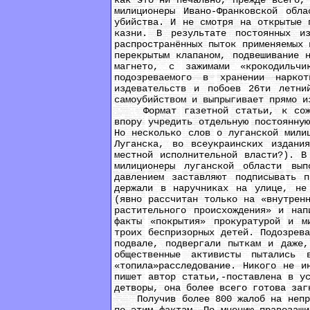
как это ни печально, прежде всего,
милиционеры Ивано-Франковской обл
убийства. И не смотря на открытые 
казни. В результате постоянных и
распространённых пыток применяемых 
перекрытым клапаном, подвешивание 
магнето, с зажимами «крокодильч
подозреваемого в хранении нарко
издевательств и побоев 26ти летни
самоубийством и выпрыгивает прямо и
Формат газетной статьи, к сожале
впору учредить отдельную постоянну
Но несколько слов о луганской мили
Луганска, во всеукраинских издани
местной исполнительной власти?). В
милиционеры луганской области вып
давлением заставляют подписывать п
держали в наручниках на улице, не
(явно рассчитан только на «внутрен
растительного происхождения» и на
факты «покрытия» прокуратурой и м
троих беспризорных детей. Подозрев
подвале, подвергали пыткам и даже,
общественные активисты пытались 
«топила»расследование. Никого не и
пишет автор статьи,-поставлена в у
детворы, она более всего готова заг
Получив более 800 жалоб на неправо