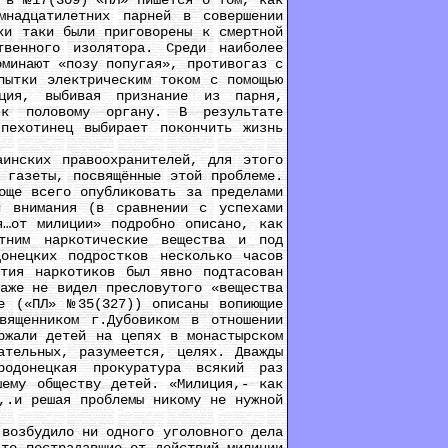
 в №17(309) «ПЛ» пишется о том, как
мнадцатилетних парней в совершении
ки таки были приговорены к смертной
венного изолятора. Среди наиболее
оминают «позу попугая», противогаз с
пытки электрическим током с помощью
ция, выбивая признание из парня,
 к половому органу. В результате
пехотинец выбирает покончить жизнь
нских правоохранителей, для этого
 газеты, посвящённые этой проблеме.
още всего опубликовать за пределами
й внимания (в сравнении с успехами
я…от милиции» подробно описано, как
етним наркотические вещества и под
донецких подростков несколько часов
тия наркотиков был явно подтасован
аже не видел пресловутого «вещества
е («ПЛ» №35(327)) описаны вопиющие
вященником г.Дубовиком в отношении
ржали детей на цепях в монастырском
ательных, разумеется, целях. Дважды
родонецкая прокуратура всякий раз
шему обществу детей. «Милиция,- как
,.и решая проблемы никому не нужной
возбудило ни одного уголовного дела