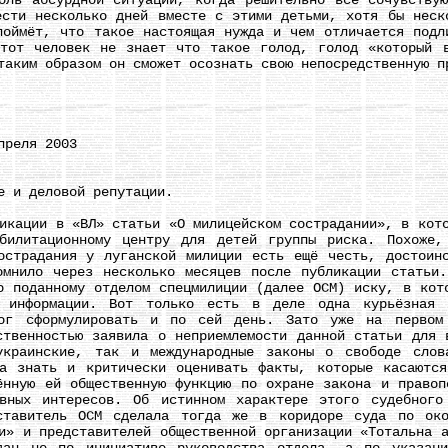
оль абсурдной ситуации, когда решительно все сочувству
ести несколько дней вместе с этими детьми, хотя бы неск
поймёт, что такое настоящая нужда и чем отличается подл
тот человек не знает что такое голод, голод «который 
таким образом он сможет осознать свою непосредственную п
реля 2003
 и деловой репутации.
ции в «ВЛ» статьи «О милицейском сострадании», в кото
абилитационному центру для детей группы риска. Похоже,
острадания у луганской милиции есть ещё честь, достоин
омнило через несколько месяцев после публикации статьи
о поданному отделом спецмилиции (далее ОСМ) иску, в кот
е информации. Вот только есть в деле одна курьёзная 
мог сформулировать и по сей день. Зато уже на первом 
ственностью заявила о неприемлемости данной статьи для 
украинские, так и международные законы о свободе слов
а знать и критически оценивать факты, которые касаютс
ённую ей общественную функцию по охране закона и правоп
ивных интересов. Об истинном характере этого судебного
ставитель ОСМ сделала тогда же в коридоре суда по око
и» и представителей общественной организации «Тотальна 