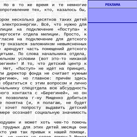
 Но в то же время и те немногие
РЕКЛАМА
опротивление тех, кто, казалось бы,
ром несколько десятков таких детей
 электроэнергии. Всё, что нужно для
илиции на подключение «Поступа» к
нергосети отдела милиции. Просто, к
гласие на подключение для детского
тр оказался заложником невыясненных
е арендует часть помещений детского
детьми. По слова начальника отдела,
ельном условии (вот это-то никакой
региня»! И то, что детский центр к
. Нет, «Поступ» не идёт на принцип,
ли директор фонда не считает нужным
региню», но главное: причём здесь
ы обратиться с этим вопросом и лично
чальнику спецотдела всю абсурдность
ного контакта с «Берегиней», но он
и позволила г-ну Мищенко добиться
не понятна (и, я полагаю, не будет
и хочет попросту выдавить детский
мере осознаёт социальную значимость
душен и может хоть чем-то помочь
х трудных для этих детей месяца они
кто уже так привык к нашей помощи.