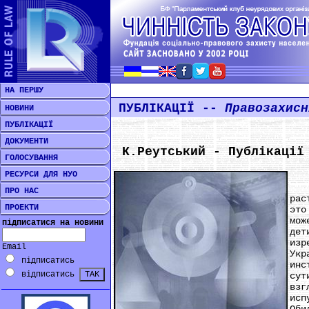
НА ПЕРШУ
ПУБЛІКАЦІЇ --
Правозахисн
НОВИНИ
ПУБЛІКАЦІЇ
ДОКУМЕНТИ
К.Реутський - Публікації
ГОЛОСУВАННЯ
РЕСУРСИ ДЛЯ НУО
Про
ПРО НАС
рас
ПРОЕКТИ
это
мож
підписатися на новини
дет
изр
Email
Укр
підписатись
инс
відписатись
сут
взг
исп