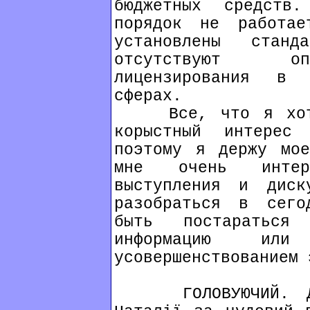
бюджетных средств
порядок не работае
установлены стан
отсутствуют оп
лицензирования в 
сферах.
Все, что я хотел
корыстный интерес
поэтому я держу мое
мне очень интер
выступления и диск
разобраться в сего
быть постараться
информацию ил
усовершенствованием 
ГОЛОВУЮЧИЙ. Дозв