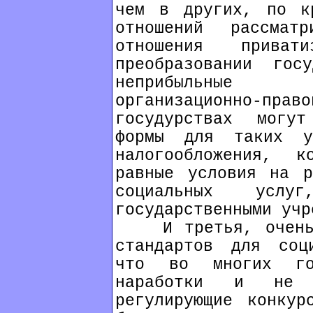
чем в других, по к
отношений рассмат
отношения прива
преобразовании гос
неприбыльные 
организационно-пр
госудурствах могут
формы для таких у
налогообложения, к
равные условия на р
социальных усл
государственными учр
И третья, очень в
стандартов для соц
что во многих го
наработки и не п
регулирующие конкур