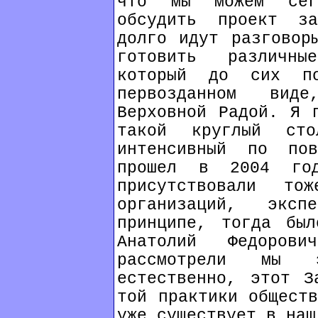
что мы можем сег
обсудить проект за
долго идут разговор
готовить различны
который до сих п
первозданном вид
Верховной Радой. Я 
такой круглый ст
интенсивный по пов
прошел в 2004 го
присутствовали то
организаций, экс
принципе, тогда был
Анатолий Федоров
рассмотрели мы
естественно, этот З
той практики обществ
уже существует в наш