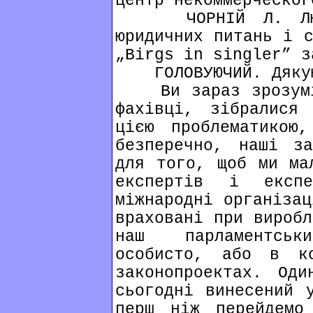
центр некоммерческог
ЧОРНІЙ Л. Любом
юридичних питань і с
„Birgs in singler” з
ГОЛОВУЮЧИЙ. Дякую 
Ви зараз зрозуміл
фахівці, зібралися
цією проблематикою
безперечно, наші за
для того, щоб ми ма
експертів і експе
міжнародні організац
враховані при виробл
наш парламентськ
особисто, або в к
законопроектах. Оди
сьогодні винесений 
перш ніж перейдемо