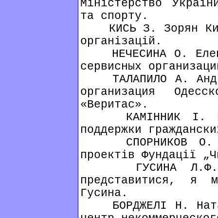
Міністерство Україн
та спорту.
КИСЬ З. Зорян Кись
організацій.
НЕЧЕСИНА О. Елена
сервисных организаци
ТАЛАПИЛО А. Андре
организация Одесс
«Веритас».
КАМІННИК І. Каме
поддержки граждански
СПОРНИКОВ О. Спо
проектів Фундації „Ч
ГУСИНА Л.Ф. Н
представитися, я м
Гусина.
БОРДЖЕЛІ Н. Натал