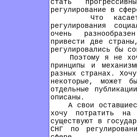
стать прогрессив
регулирование в сфер
Что касается м
регулирования соци
очень разнообраз
привести две страны
регулировались бы со
Поэтому я не хочу
принципы и механизм
разных странах. Хочу
некоторые, может б
отдельные публикаци
описаны.
А свои оставшиеся,
хочу потратить на 
существуют в государ
СНГ по регулирован