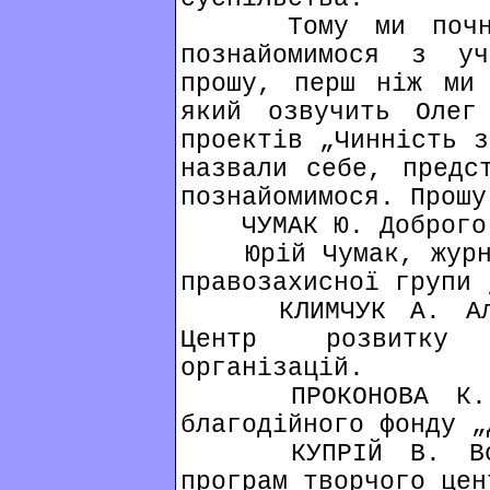
Тому ми почнемо
познайомимося з у
прошу, перш ніж ми 
який озвучить Олег
проектів „Чинність з
назвали себе, предс
познайомимося. Прошу
ЧУМАК Ю. Доброго д
Юрій Чумак, журнал
правозахисної групи 
КЛИМЧУК А. Алла 
Центр розвитку 
організацій.
ПРОКОНОВА К. Кс
благодійного фонду „
КУПРІЙ В. Волод
програм творчого цен