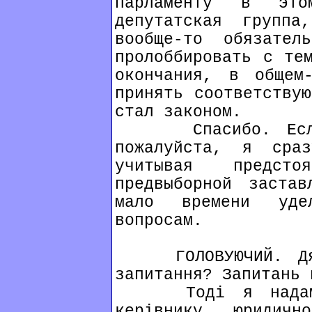
парламенту в эт
депутатская групп
вообще-то обязател
пролоббировать с те
окончания, в общем
принять соответствую
стал законом.
Спасибо. Если е
пожалуйста, я сра
учитывая предсто
предвыборной заста
мало времени уде
вопросам.
ГОЛОВУЮЧИЙ. Дяку
запитання? Запитань 
Тоді я надам сл
керівнику юридичн