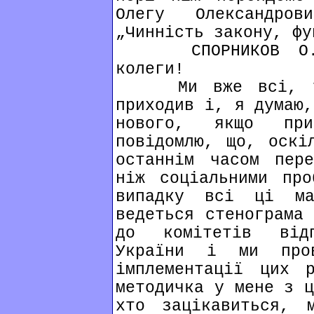
Олегу Олександров
„Чинність закону, фу
СПОРНИКОВ О.О. 
колеги!
Ми вже всі, тут
приходив і, я думаю,
нового, якщо пр
повідомлю, що, оскі
останнім часом пере
ніж соціальними про
випадку всі ці ма
ведеться стенограма 
до комітетів від
України і ми пров
імплементації цих 
методичка у мене з ц
хто зацікавиться, 