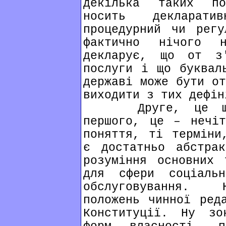
декілька таких по
носить декларат
процедурний чи регу
фактично нічого 
декларує, що от з
послуги і що буквал
державі може бути от
виходити з тих дефін
Друге, це що в
першого, це – нечіт
поняття, ті терміни
є достатньо абстра
розуміння основних 
для сфери соціаль
обслуговування. 
положень чинної ред
Конституції. Ну зо