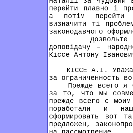
Наталії за чудовий 
перейти плавно і пр
а потім перейти 
визначити ті пробле
законодавчого оформл
Дозвольте над
доповідачу – народн
Кіссе Антону Іванови
КІССЕ А.І. Уважаем
за ограниченность во
Прежде всего я бл
за то, что мы совме
прежде всего с моим
поработали и наш
сформировать вот та
предложен, законопро
на рассмотрение.