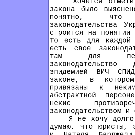
Хочется отметить
закона было выясне
понятно, что 
законодательства Ук
строится на понятии 
То есть для каждой 
есть свое законодат
там для пенси
законодательство
эпидемией ВИЧ СП
законе, в которо
привязаны к неки
абстрактной персон
некие противор
законодательством и 
Я не хочу долго з
думаю, что юристы, 
и Наталя Барджели