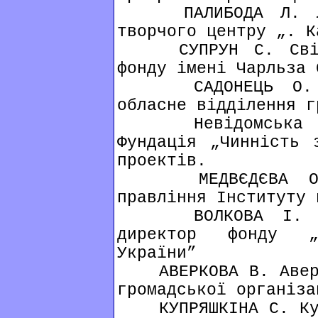
ПАЛИБОДА Л. Любо
творчого центру „. К
СУПРУН С. Світла
фонду імені Чарльза 
САДОНЕЦЬ О. Сад
обласне відділення г
Невідомська І. 
Фундація „Чинність 
проектів.
МЕДВЄДЄВА О. М
правління Інституту 
ВОЛКОВА І. Інна
директор фонду „І
України”
АВЕРКОВА В. Аверко
громадської організа
КУПРЯШКІНА С. Купр