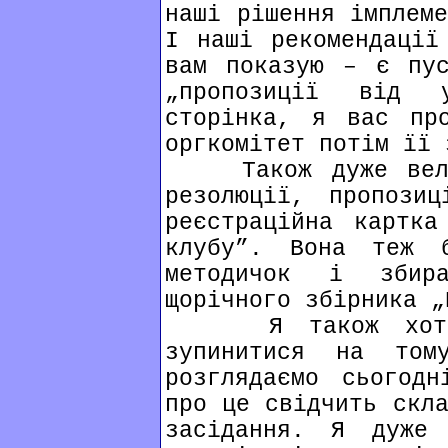
наші рішення імплеме
І наші рекомендації
вам показую – є пус
„пропозиції від 
сторінка, я вас пр
оргкомітет потім її 
Також дуже велик
резолюції, пропози
реєстраційна картка
клубу”. Вона теж 
методичок і збир
щорічного збірника „
Я також хотів 
зупинитися на то
розглядаємо сьогодн
про це свідчить скла
засідання. Я дуже 