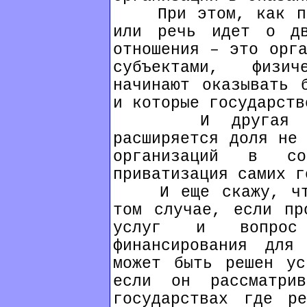
При этом, как пра
или речь идет о дв
отношения – это орга
субъектами, физи
начинают оказывать 
и которые государств
И другая част
расширяется доля не 
организаций в с
приватизация самих г
И еще скажу, что 
том случае, если пр
услуг и вопрос 
финансирования для
может быть решен ус
если он рассматри
государствах где ре