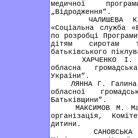
медичної програ
„Відродження”.
ЧАЛИШЕВА К. Бл
«Соціальна служба «
по розробці Програми
дітям сиротам т
батьківського піклув
ХАРЧЕНКО І. Іри
обласна громадськ
України”.
ЛЯННА Г. Галина Л
обласної громадс
Батьківщини”.
МАКСИМОВ М. Макс
організація, Коміт
дитини.
САНОВСЬКА В. 