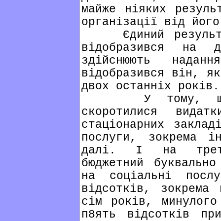
майже ніяких резуль
організації від його
Єдиний результат
відобразився на д
здійснюють надан
відобразився він, як
двох останніх років.
У тому, що пр
скоротилися видат
стаціонарних заклад
послуги, зокрема і
далі. І на трети
бюджетний буквально
на соціальні посл
відсотків, зокрема 
сім років, минулого
п8ять відсотків пр