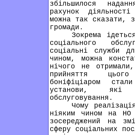
збільшилося надан
рахунок діяльності
можна так сказати, з
громади.
Зокрема ідеться п
соціального обсл
соціальні служби д
чином, можна конст
нічого не отримали,
прийняття цього
боніфіціаром стал
установи, які 
обслуговування.
Чому реалізація з
ніяким чином на НО
зосереджений на зм
сферу соціальних пос