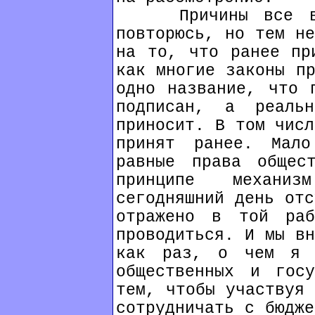
Причины все вы з
повторюсь, но тем не
на то, что ранее пр
как многие законы пр
одно название, что 
подписан, а реаль
приносит. В том числ
принят ранее. Мал
равные права общес
принципе механи
сегодняшний день отс
отражено в той раб
проводиться. И мы вн
как раз, о чем я 
общественных и госу
тем, чтобы участвуя 
сотрудничать с бюдже