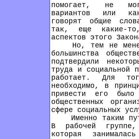
помогает, не мог
вариантов или ка
говорят общие слов
так, еще какие-то
аспектов этого Закон
Но, тем не менее,
большинства обществ
подтвердили некотор
труда и социальной п
работает. Для то
необходимо, в принц
привести его было
общественных органи
сфере социальных усл
Именно таким путе
В рабочей группе,
которая занимала