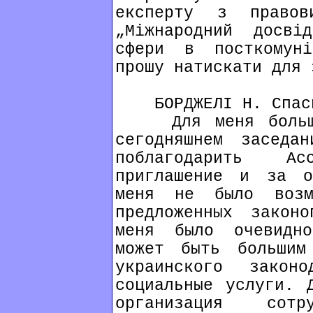
експерту з право
„Міжнародний досві
сфери в посткомун
прошу натискати для 
БОРДЖЕЛІ Н. Спас
Для меня большая
сегодняшнем заседа
поблагодарить А
приглашение и за о
меня не было возм
предложенных закон
меня было очевидн
может быть большим
украинского законо
социальные услуги. 
организация сот