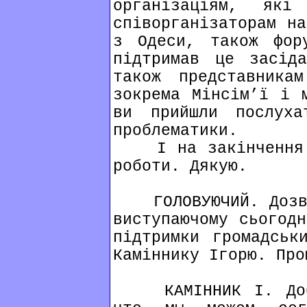
організаціям, які
співорганізаторам на
з Одеси, також фор
підтримав це засіда
також представника
зокрема Мінсім’ї і 
ви прийшли послух
проблематики.
І на закінчення х
роботи. Дякую.
ГОЛОВУЮЧИЙ. Дозвол
виступаючому сьогодн
підтримки громадськ
Каміннику Ігорю. Про
КАМІННИК І. Добр