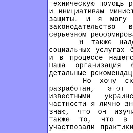
техническую помощь р
и инициативам минис
защиты. И я могу 
законодательство
серьезном реформиров
Я также надеюсь
социальных услугах 
и в процессе нашего
Наша организация 
детальные рекомендац
Но хочу сказа
разработан, этот 
известными украи
частности я лично зн
знаю, что он изуч
также то, что в р
участвовали практик