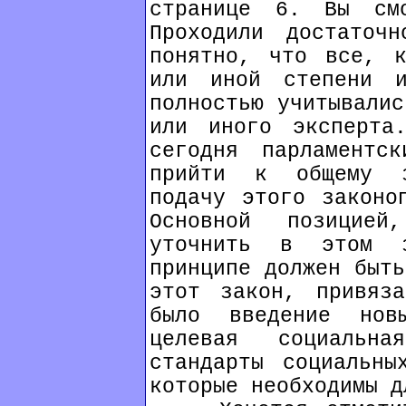
странице 6. Вы см
Проходили достаточн
понятно, что все, 
или иной степени 
полностью учитывалис
или иного эксперта
сегодня парламентс
прийти к общему з
подачу этого законо
Основной позицие
уточнить в этом з
принципе должен быть
этот закон, привяз
было введение нов
целевая социальн
стандарты социальны
которые необходимы д