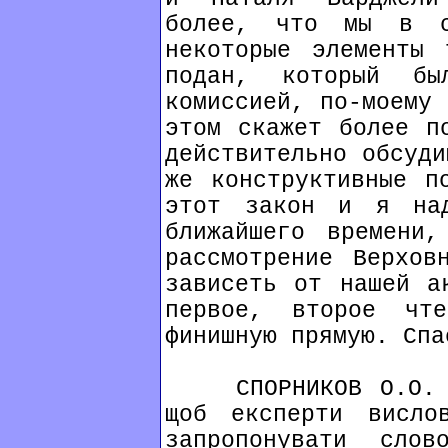
более, что мы в с
некоторые элементы 
подан, который бы
комиссией, по-моему 
этом скажет более п
действительно обсуди
же конструктивные п
этот закон и я на
ближайшего времени
рассмотрение Верхов
зависеть от нашей а
первое, второе ч
финишную прямую. Спа
СПОРНИКОВ О.О. Я 
щоб експерти висло
запропонувати сло