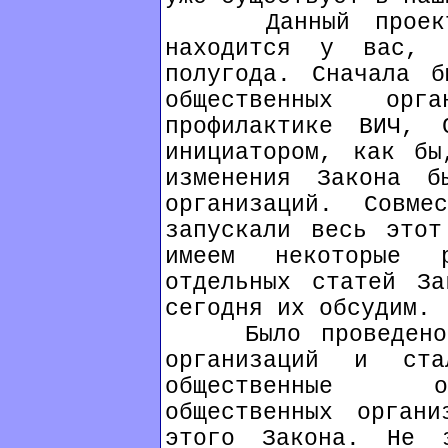
Данный проект З
находится у вас, 
полугода. Сначала б
общественных орг
профилактике ВИЧ, 
инициатором, как бы
изменения Закона б
организаций. Сов
запускали весь этот
имеем некоторые 
отдельных статей З
сегодня их обсудим.
Было проведено о
организаций и ст
общественные о
общественных орган
этого Закона. Не 