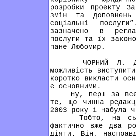
розробки проекту За
змін та доповнень
соціальні послуг
зазначено в регла
послуги та їх законо
пане Любомир.
ЧОРНИЙ Л. Дяку
можливість виступити
коротко викласти осн
є основними.
Ну, перш за все, 
те, що чинна редакц
2003 року і набула ч
Тобто, на сього
фактично вже два р
діяти. Він, насправ