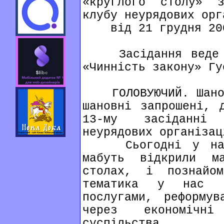
«круглого столу» з
клубу неурядових орг
від 21 грудня 200
Засідання веде чл
«Чинність закону» Гу
ГОЛОВУЮЧИЙ. Шановн
шановні запрошені, 
13-му засіданні 
неурядових організац
Сьогодні у нас т
мабуть відкрили 
столах, і познайо
тематика у нас п
послугами, реформув
через економічні
суспільства.