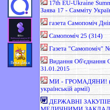
17th EU-Ukraine Summit
Заява 17 - Самміту Укра
газета Самопоміч Дні
Самопоміч 25 (314)
Газета "Самопоміч" №
Видання Об'єднання С
31.01.2015
МИ - ГРОМАДЯНИ! (зв
українській армії)
ДЕРЖАВНІ ЗАКУПІВ
МЕДИЧНИМИ ЗАКЛАДА