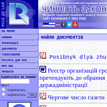
НА ПЕРШУ
ФАЙЛИ ДОКУМЕНТІВ
НОВИНИ
ПУБЛІКАЦІЇ
ДОКУМЕНТИ
ГОЛОСУВАННЯ
Posibnyk dlya zhu
РЕСУРСИ ДЛЯ НУО
ПРО НАС
Реєстр організацій гр
ПРОЕКТИ
претендують до обрання 
підписатися на новини
держадміністрації
Email
підписатись
відписатись
Чергове число газети 