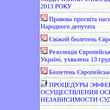
2013 РОКУ
Правова просвіта нас
Народного депутата
Свіжий бюлетень Євро
Резолюція Європейськ
Україні, ухвалена 13 гру
Бюлетень Європейської
ПРОЦЕДУРЫ ЭФФЕ
ОСУЩЕСТВЛЕНИЯ ОС
НЕЗАВИСИМОСТИ СУ