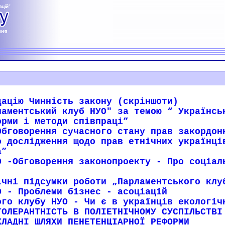
дацію Чинність закону (скріншоти)
ламентський клуб НУО" за темою “ Українсь
орми і методи співпраці”
Обговорення сучасного стану прав закордон
о дослідження щодо прав етнічних українці
а”
О -Обговорення законопроекту - Про соціал
ічні підсумки роботи „Парламентського клу
О - Проблеми бізнес - асоціацій
ого клубу НУО - Чи є в українців екологіч
ТОЛЕРАНТНІСТЬ В ПОЛІЕТНІЧНОМУ СУСПІЛЬСТВІ
КЛАДНІ ШЛЯХИ ПЕНЕТЕНЦІАРНОЇ РЕФОРМИ