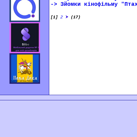
-> Зйомки кінофільму "Пта
[1]
2
(17)