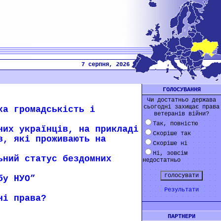
7 серпня, 2026
ГОЛОСУВАННЯ
Чи достатньо держава
сьогодні захищає права
ка громадськість і
ветеранів війни?
Так, повністю
них українців, на прикладі
Скоріше так
в, які проживають на
Скоріше ні
Ні, зовсім
ьний статус бездомних
недостатньо
бу НУО”
Результати
ні права?
ПАРТНЕРИ