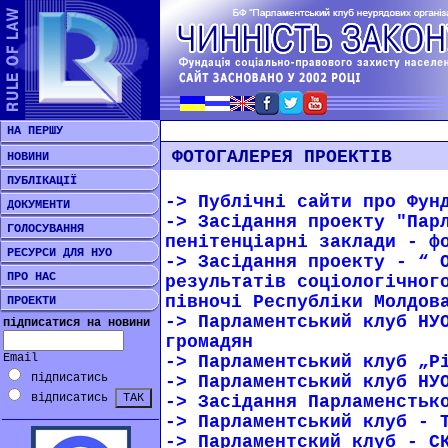
НА ПЕРШУ
ФОТОГАЛЕРЕЯ ПРОЕКТІВ
НОВИНИ
ПУБЛІКАЦІЇ
-> Публічні сайти про Фун
ДОКУМЕНТИ
-> Засідання проекту "Пар
ГОЛОСУВАННЯ
пенітенціарні заклади - ф
РЕСУРСИ ДЛЯ НУО
-> Засідання проекту - “ 
ПРО НАС
результатів соціологічног
півночі Республіки Молдов
ПРОЕКТИ
-> Парламентський клуб НУ
підписатися на новини
громадян
Email
-> Парламентський клуб „Р
підписатись
-> Парламентський клуб НУ
відписатись
-> Засідання Парламенстьк
-> Парламентський клуб - 
-> Парламентский клуб - С