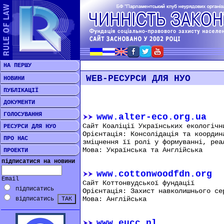
НА ПЕРШУ
WEB-РЕСУРСИ ДЛЯ НУО
НОВИНИ
ПУБЛІКАЦІЇ
ДОКУМЕНТИ
ГОЛОСУВАННЯ
www.alter-eco.org.ua
Сайт Коаліції Українських екологічн
РЕСУРСИ ДЛЯ НУО
Орієнтація: Консолідація та координ
ПРО НАС
зміцнення її ролі у формуванні, реа
Мова: Українська та Англійська
ПРОЕКТИ
підписатися на новини
www.cottonwoodfdn.org
Email
Сайт Коттонвудської фундації
підписатись
Орієнтація: Захист навколишнього се
Мова: Англійська
відписатись
www.eucc.nl