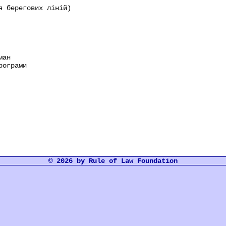
я берегових ліній)
ман
рограми
© 2026 by Rule of Law Foundation