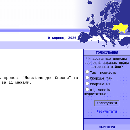
9 серпня, 2026
ГОЛОСУВАННЯ
Чи достатньо держава
сьогодні захищає права
ветеранів війни?
Так, повністю
у процесі "Довкілля для Європи" та
Скоріше так
 за її межами.
Скоріше ні
Ні, зовсім
недостатньо
Результати
ПАРТНЕРИ