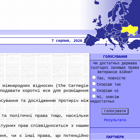
7 серпня, 2026
ГОЛОСУВАННЯ
Чи достатньо держава
сьогодні захищає права
ветеранів війни?
Так, повністю
Скоріше так
міжнародних відносин (the Carnegie
подавати короткі есе для розміщення
Скоріше ні
Ні, зовсім
сування та дослідженню протиріч між
недостатньо
та політичні права тощо, наскільки
Результати
турних прав співвідноситься з нашим
ня, чи є інші права, що потенційно
ПАРТНЕРИ