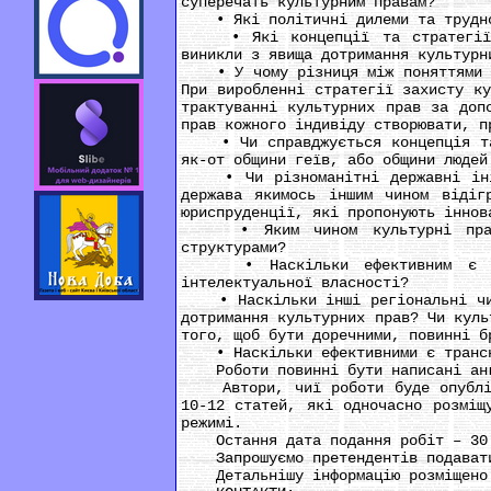
суперечать культурним правам?
• Які політичні дилеми та труднощ
• Які концепції та стратегії (на
виникли з явища дотримання культурн
• У чому різниця між поняттями “ку
При виробленні стратегії захисту к
трактуванні культурних прав за доп
прав кожного індивіду створювати, п
• Чи справджується концепція та м
як-от общини геїв, або общини людей
• Чи різноманітні державні ініці
держава якимось іншим чином відіг
юриспруденції, які пропонують іннов
• Яким чином культурні права п
структурами?
• Наскільки ефективним є засто
інтелектуальної власності?
• Наскільки інші регіональні чи г
дотримання культурних прав? Чи куль
того, щоб бути доречними, повинні б
• Наскільки ефективними є трансна
Роботи повинні бути написані англі
Автори, чиї роботи буде опубліков
10-12 статей, які одночасно розміщ
режимі.
Остання дата подання робіт – 30 
Запрошуємо претендентів подавати 
Детальнішу інформацію розміщено