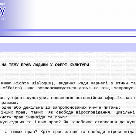
 НА ТЕМУ ПРАВ ЛЮДИНИ У СФЕРІ КУЛЬТУРИ
an Rights Dialogue), видання Ради Карнегі з етики та 
l Affairs), яке розповсюджується двічі на рік, запрошує 
у сфері культури, поясненню потенційних сфер їх засто
правами.
дне або декілька із запропонованих нижче питань:
их прав, таких, як свобода віросповідання, цивільні 
хисту прав індивіда та груп?
ьтурних та інших прав? Як шанобливе ставлення до куль
 інших прав? Крім прав жінок та свободи віросповідан