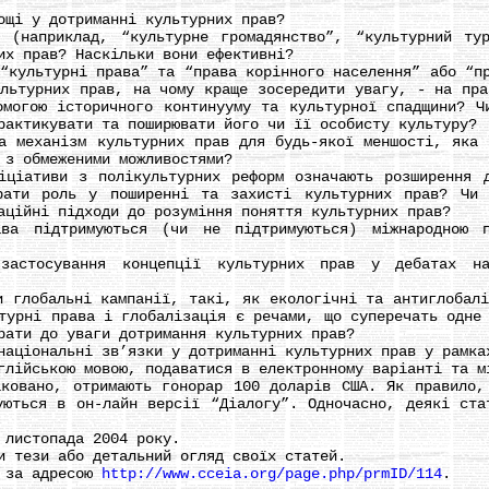
і у дотриманні культурних прав?
приклад, “культурне громадянство”, “культурний тури
их прав? Наскільки вони ефективні?
льтурні права” та “права корінного населення” або “пр
ультурних прав, на чому краще зосередити увагу, - на пра
омогою історичного континууму та культурної спадщини? Ч
рактикувати та поширювати його чи її особисту культуру?
еханізм культурних прав для будь-якої меншості, яка є
 з обмеженими можливостями?
ативи з полікультурних реформ означають розширення до
рати роль у поширенні та захисті культурних прав? Чи 
аційні підходи до розуміння поняття культурних прав?
ідтримуються (чи не підтримуються) міжнародною пра
сування концепції культурних прав у дебатах нав
лобальні кампанії, такі, як екологічні та антиглобаліс
турні права і глобалізація є речами, що суперечать одне
рати до уваги дотримання культурних прав?
ціональні зв’язки у дотриманні культурних прав у рамка
йською мовою, подаватися в електронному варіанті та мі
ано, отримають гонорар 100 доларів США. Як правило, 
уються в он-лайн версії “Діалогу”. Одночасно, деякі ста
листопада 2004 року.
тези або детальний огляд своїх статей.
 за адресою
http://www.cceia.org/page.php/prmID/114
.