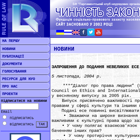
НА ПЕРШУ
НОВИНИ
НОВИНИ
ПУБЛІКАЦІЇ
ДОКУМЕНТИ
ЗАПРОШЕННЯ ДО ПОДАННЯ НЕВЕЛИКИХ ЕСЕ
ГОЛОСУВАННЯ
5 листопада, 2004 р.
РЕСУРСИ ДЛЯ НУО
***“Діалог про права людини” (Hum
ПРО НАС
Council on Ethics and Internationa
ПРОЕКТИ
у весняному випуску за 2005 рік.
Випуск присвячено важливості прав 
підписатися на новини
правами у сфері культури та іншими 
Подані есе повинні висвітлювати о
Email
• Зважаючи на широке визнання інш
підписатись
важливими є культурні права щодо за
відписатись
• У чому полягає взаємозв’язок кул
баченням інших прав?
• У чому протиріччя культурних та