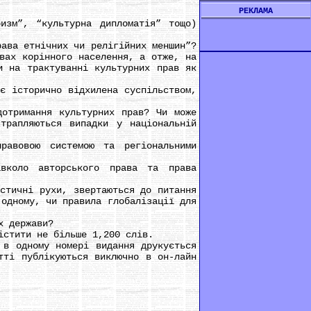
РЕКЛАМА
зм”, “культурна дипломатія” тощо)
ава етнічних чи релігійних меншин”?
вах корінного населення, а отже, на
и на трактуванні культурних прав як
 історично відхилена суспільством,
тримання культурних прав? Чи може
трапляються випадки у національній
вовою системою та регіональними
коло авторського права та права
тичні рухи, звертаються до питання
 одному, чи правила глобалізації для
х держави?
стити не більше 1,200 слів.
в одному номері видання друкується
тті публікуються виключно в он-лайн