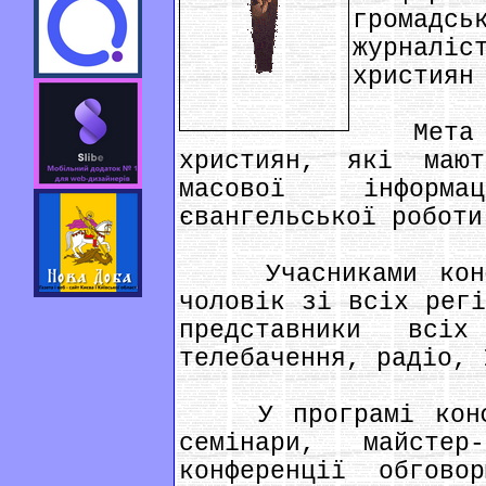
громадсь
журналі
християн
Мета ко
християн, які маю
масової інформ
євангельської роботи
Учасниками конфе
чоловік зі всіх регі
представники вс
телебачення, радіо, 
У програмі конфер
семінари, майстер
конференції обгово