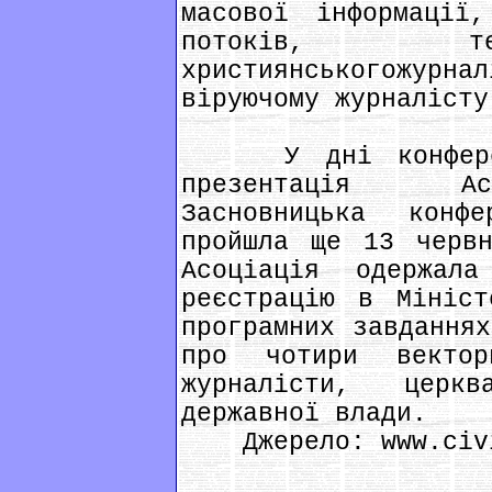
масової інформації,
потоків, те
християнськогожу
віруючому журналісту
У дні конференці
презентація Ас
Засновницька конф
пройшла ще 13 черв
Асоціація одержал
реєстрацію в Мініст
програмних завданнях
про чотири вект
журналісти, церк
державної влади.
Джерело: www.civi