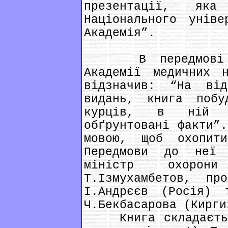
презентації, як
Національного уніве
Академія”.
В передмові до 
Академії медичних 
відзначив: “На ві
видань, книга побу
курців, в ній н
обґрунтовані факти”.
мовою, щоб охопит
Передмови до неї 
міністр охорони
Т.Ізмухамбетов, пр
І.Андрєєв (Росія) 
Ч.Бекбасарова (Кирги
Книга складається