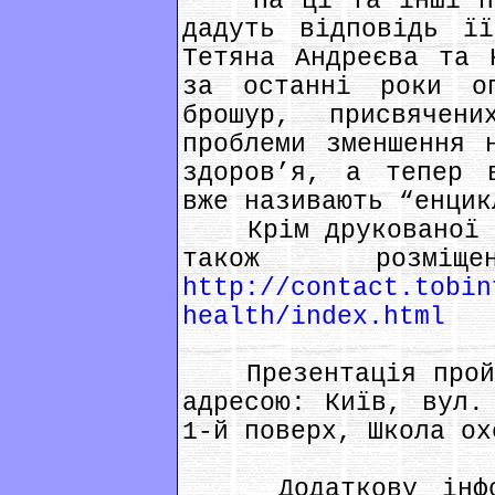
На ці та інші пит
дадуть відповідь ї
Тетяна Андреєва та 
за останні роки о
брошур, присвячени
проблеми зменшення 
здоров’я, а тепер 
вже називають “енцик
Крім друкованої ве
також розмі
http://contact.tobin
health/index.html
Презентація пройде
адресою: Київ, вул.
1-й поверх, Школа ох
Додаткову інформ