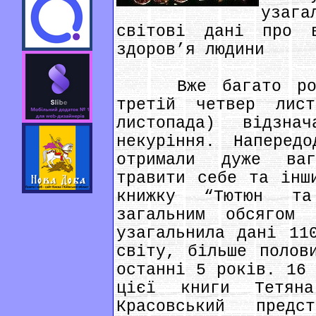
узаг
світові дані про 
здоров’я людини
Вже багато років
третій четвер лис
листопада) відзна
некуріння. Наперед
отримали дуже ваг
травити себе та інш
книжку “Тютюн та
загальним обсягом
узагальнила дані 11
світу, більше полов
останні 5 років. 16 
цієї книги Тетян
Красовський пред