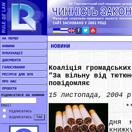
НА ПЕРШУ
НОВИНИ
НОВИНИ
ПУБЛІКАЦІЇ
ДОКУМЕНТИ
Коаліція громадських
ГОЛОСУВАННЯ
”За вільну від тютюн
РЕСУРСИ ДЛЯ НУО
ПРО НАС
повідомляє
ПРОЕКТИ
15 листопада, 2004 р
підписатися на новини
**
Email
підписатись
Напе
відписатись
дня 
книжк