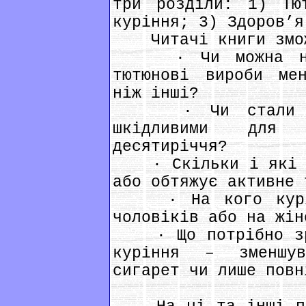
три розділи: 1) Тю
куріння; 3) Здоров’я
Читачі книги змож
· Чи можна наук
тютюнові вироби ме
ніж інші?
· Чи стали сиг
шкідливими для
десятиріччя?
· Скільки і які са
або обтяжує активне 
· На кого курінн
чоловіків або на жін
· Що потрібно зро
куріння – зменшув
сигарет чи лише повн