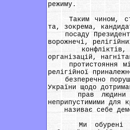
режиму.
Таким чином, стим
та, зокрема, кандида
посаду Президента 
ворожнечі, релігійни
конфліктів, дис
організацій, нагніта
протистояння між 
релігійної приналежн
безперечно порушує
України щодо дотрима
прав людини та
неприпустимими для к
називає себе демок
Ми обурені безд