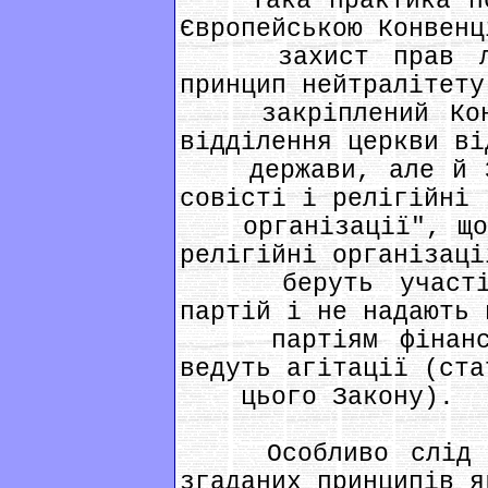
Така практика пор
Європейською Конвенц
захист прав люди
принцип нейтралітету
закріплений Конст
відділення церкви ві
держави, але й За
совісті і релігійні
організації", що п
релігійні організаці
беруть участі у 
партій і не надають 
партіям фінансов
ведуть агітації (ста
цього Закону).
Особливо слід ві
згаданих принципів я