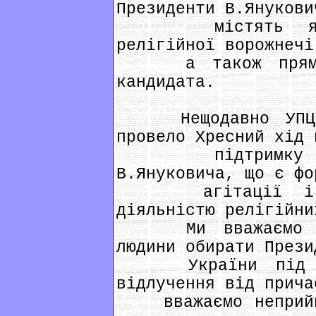
Президенти В.Янукови
містять явні 
релігійної ворожнечі
а також пряму а
кандидата.
Нещодавно УПЦ Мо
провело Хресний хід 
підтримку кан
В.Януковича, що є фо
агітації і, ві
діяльністю релігійни
Ми вважаємо непр
людини обирати Прези
України під тис
відлучення від прича
вважаємо неприйня