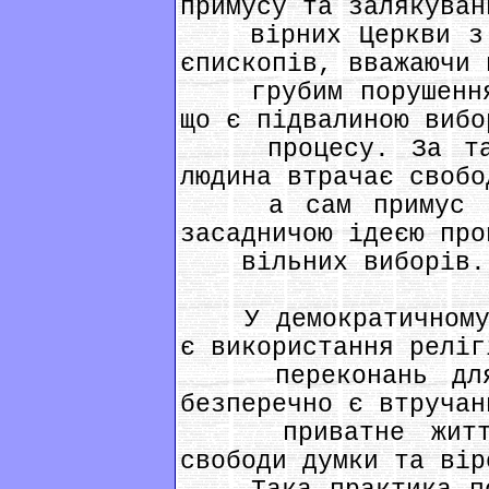
примусу та залякуван
вірних Церкви з б
єпископів, вважаючи 
грубим порушенням
що є підвалиною вибо
процесу. За тако
людина втрачає свобо
а сам примус нем
засадничою ідеєю про
вільних виборів.
У демократичному с
є використання реліг
переконань для п
безперечно є втручан
приватне життя г
свободи думки та вір