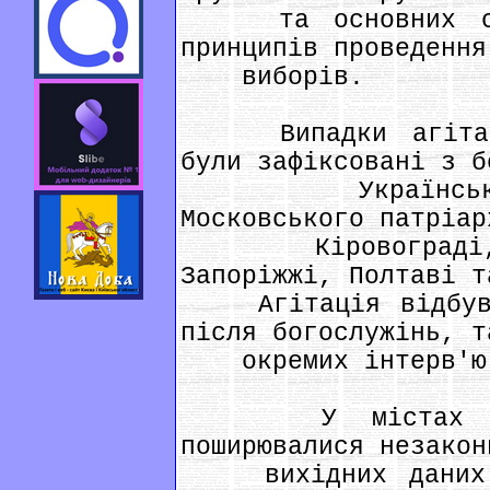
та основних своб
принципів проведення
виборів.
Випадки агітації
були зафіксовані з б
Української п
Московського патріар
Кіровограді, С
Запоріжжі, Полтаві т
Агітація відбувал
після богослужінь, т
окремих інтерв'ю ч
У містах схід
поширювалися незакон
вихідних даних н