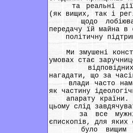
та реальні дії д
(як вищих, так і рег
щодо лобіювання
передачу їй майна в 
політичну підтримк
Ми змушені констат
умовах стає заручниц
відповідних по
нагадати, що за часі
влади часто намаг
як частину ідеологіч
апарату країни. Ко
цьому слід завдячува
за все мужній п
єпископів, для яких 
було вищим від 