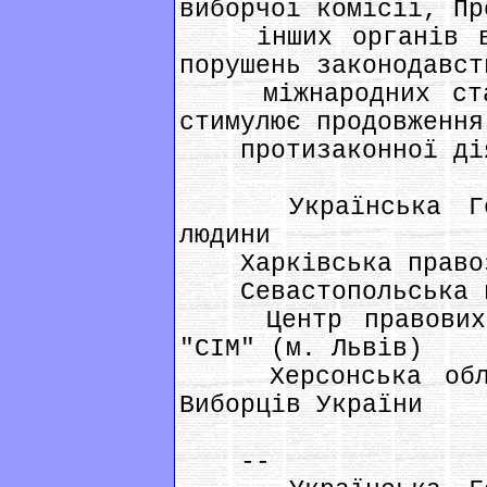
виборчої комісії, Пр
інших органів вла
порушень законодавст
міжнародних стан
стимулює продовження
протизаконної дія
Українська Гель
людини
Харківська правоз
Севастопольська пр
Центр правових т
"СІМ" (м. Львів)
Херсонська облас
Виборців України
--