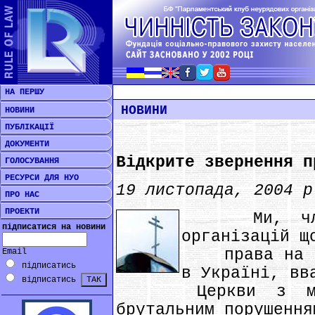
НА ПЕРШУ
НОВИНИ
НОВИНИ
ПУБЛІКАЦІЇ
ДОКУМЕНТИ
Відкрите звернення п
ГОЛОСУВАННЯ
РЕСУРСИ ДЛЯ НУО
19 листопада, 2004 р
ПРО НАС
ПРОЕКТИ
Ми, члени 
підписатися на новини
організацій щ
права на св
Email
підписатись
в Україні, вв
відписатись
Церкви з метою
брутальним порушення