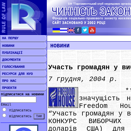
НА ПЕРШУ
НОВИНИ
НОВИНИ
ПУБЛІКАЦІЇ
ДОКУМЕНТИ
Участь громадян у ви
ГОЛОСУВАННЯ
РЕСУРСИ ДЛЯ НУО
7 грудня, 2004 р.
ПРО НАС
ПРОЕКТИ
*** Виз
підписатися на новини
значущість н
Freedom Ho
Email
підписатись
“Участь громадян у в
відписатись
КОНКУРС ВИБОРЧИХ
доларів США) для 