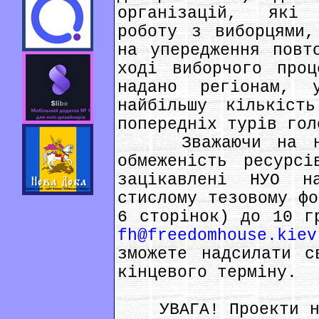
організацій, які 
роботу з виборцями,
на упередження повт
ході виборчого проц
надано регіонам, 
найбільшу кількіст
попередніх турів гол
Зважаючи на надз
обмеженість ресурсі
зацікавлені НУО н
стислому тезовому фо
6 сторінок) до 10 г
fh@freedomhouse.kiev
зможете надсилати с
кінцевого терміну.
УВАГА! Проекти на 