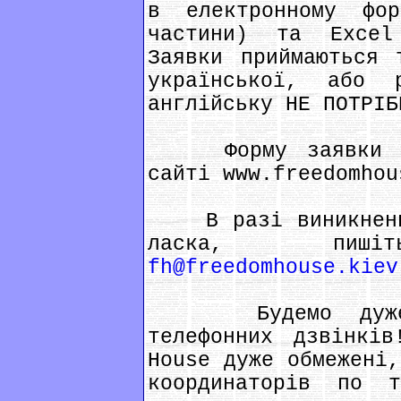
в електронному фо
частини) та Excel
Заявки приймаються 
української, або 
англійську НЕ ПОТРІБ
Форму заявки на 
сайті www.freedomhou
В разі виникнення
ласка, пиш
fh@freedomhouse.kiev
Будемо дуже вд
телефонних дзвінків
House дуже обмежені,
координаторів по т