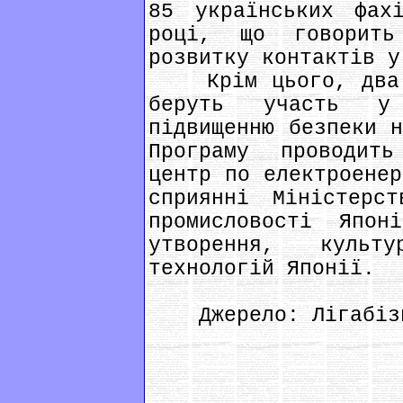
85 українських фа
році, що говорить
розвитку контактів у
Крім цього, два у
беруть участь у 
підвищенню безпеки н
Програму проводить
центр по електроенер
сприянні Міністерс
промисловості Япон
утворення, куль
технологій Японії.
Джерело: Лігабізн