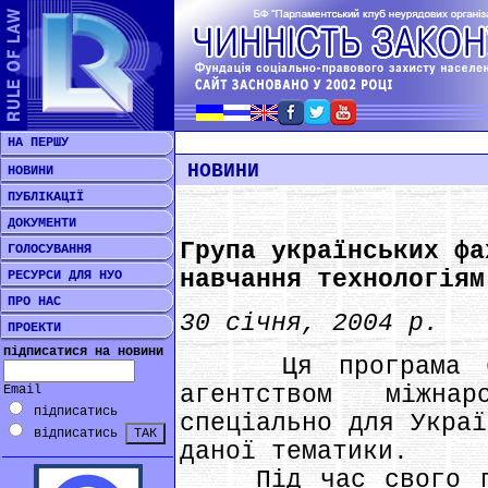
НА ПЕРШУ
НОВИНИ
НОВИНИ
ПУБЛІКАЦІЇ
ДОКУМЕНТИ
Група українських фа
ГОЛОСУВАННЯ
навчання технологіям
РЕСУРСИ ДЛЯ НУО
ПРО НАС
30 січня, 2004 р.
ПРОЕКТИ
підписатися на новини
Ця програма була
агентством міжна
Email
підписатись
спеціально для Украї
відписатись
даної тематики.
Під час свого пер