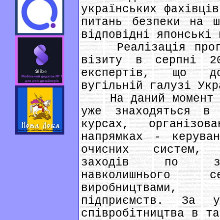
українських фахівців
питань безпеки на ш
відповідні японські 
Реалізація програ
візиту в серпні 2
експертів, що до
вугільній галузі Укр
На даний момент п'
уже знаходяться в
курсах, організо
напрямках - керуван
очисних систем, 
заходів по зап
навколишнього се
виробництвами, 
підприємств. За у
співробітництва в та