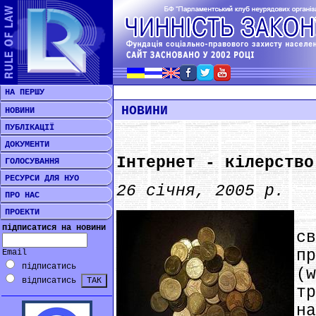
НА ПЕРШУ
НОВИНИ
НОВИНИ
ПУБЛІКАЦІЇ
ДОКУМЕНТИ
Інтернет - кілерство
ГОЛОСУВАННЯ
РЕСУРСИ ДЛЯ НУО
26 січня, 2005 р.
ПРО НАС
ПРОЕКТИ
*
підписатися на новини
с
п
Email
підписатись
(w
відписатись
т
н