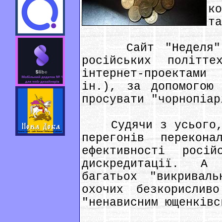
к
та
Сайт "Неделя" бу
російських політт
інтернет-проектам
ін.), за допомогою 
просувати "чорнопіар
Судячи з усього, р
перегонів перекон
ефективності росій
дискредитації. А
багатьох "викриваль
охочих безкорислив
"ненависним ющенківс