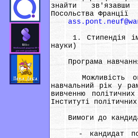
знайти зв'язавши
Посольства Франції
ass.pont.neuf@wa
1. Стипендія ім. 
науки)
Програма навчанн
Можливість опла
навчальний рік у ра
вивченню політичних
Інституті політичних
Вимоги до кандид
- кандидат повин