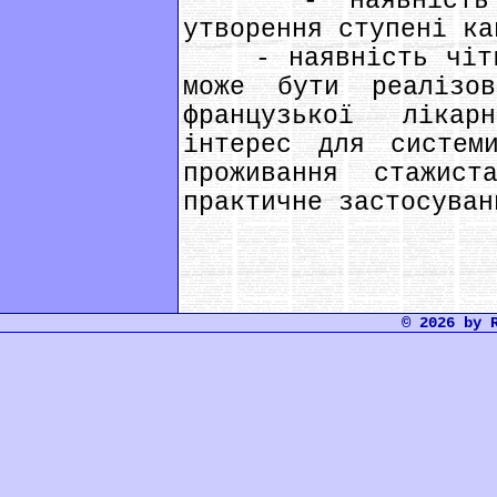
- наявність ди
утворення ступені ка
- наявність чітко
може бути реалізо
французької лікар
інтерес для систем
проживання стажис
практичне застосуван
© 2026 by 