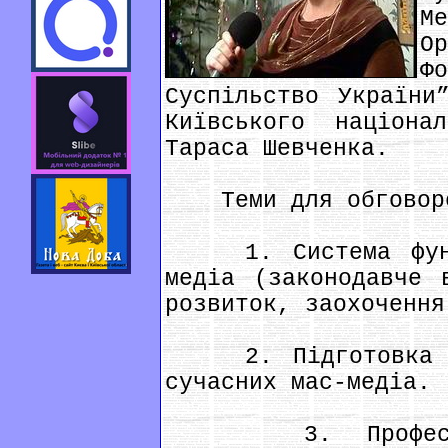
М
О
Ф
Суспільство України
Київського націона
Тараса Шевченка.
Теми для обговорен
1. Система функц
медіа (законодавче 
розвиток, заохочення
2. Підготовка жу
сучасних мас-медіа.
3. Професійні