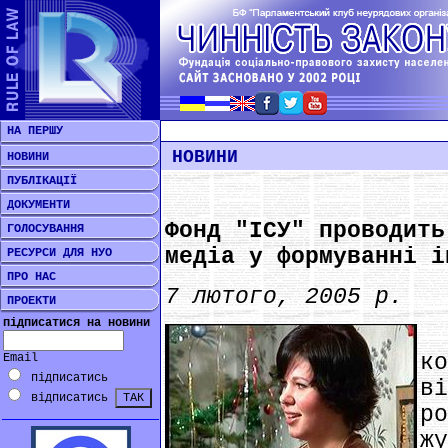
НА ПЕРШУ
НОВИНИ
НОВИНИ
ПУБЛІКАЦІЇ
ДОКУМЕНТИ
Фонд "ІСУ" проводить
ГОЛОСУВАННЯ
медіа у формуванні і
РЕСУРСИ ДЛЯ НУО
ПРО НАС
7 лютого, 2005 р.
ПРОЕКТИ
підписатися на новини
*
к
Email
підписатись
в
відписатись
р
ж