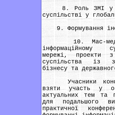
8. Роль ЗМІ у фо
суспільстві у глобал
9. Формування інфо
10. Мас-медіа
інформаційному с
мережі, проекти з
суспільства із за
бізнесу та державног
Учасники конфере
взяти участь у об
актуальних тем та 
для подальшого ви
практичної конфер