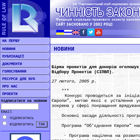
НА ПЕРШУ
НОВИНИ
НОВИНИ
ПУБЛІКАЦІЇ
ДОКУМЕНТИ
Біржа проектів для донорів оголошує
ГОЛОСУВАННЯ
Відбору Проектів (CІПВП).
РЕСУРСИ ДЛЯ НУО
27 лютого, 2005 р.
ПРО НАС
***
ПРОЕКТИ
Конкурс проводиться за ініціатив
Європи”, метою якої є усталення у
підписатися на новини
зокрема у сфері покращання врядуван
Email
Основні засади діяльності прогр
підписатись
відписатись
Програма “Об’єднання Європи” націл
· Програма націлена на розвиток м