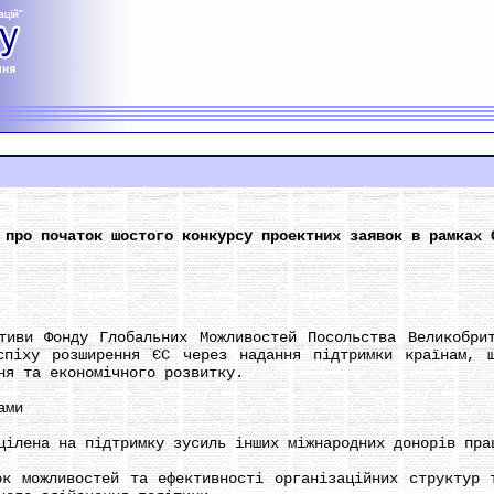
 про початок шостого конкурсу проектних заявок в рамках 
и Фонду Глобальних Можливостей Посольства Великобрита
спіху розширення ЄС через надання підтримки країнам, щ
ня та економічного розвитку.
ами
ена на підтримку зусиль інших міжнародних донорів прац
ожливостей та ефективності організаційних структур т