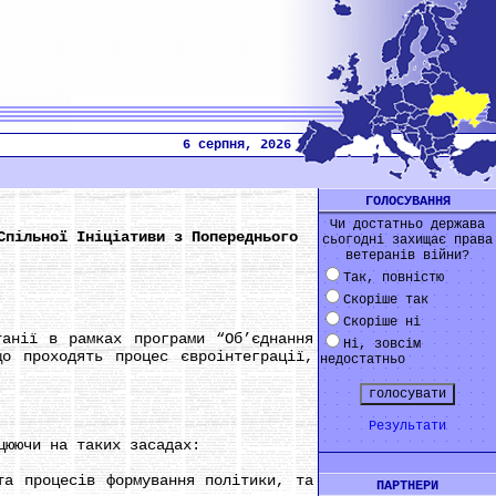
6 серпня, 2026
ГОЛОСУВАННЯ
Чи достатньо держава
Спільної Ініціативи з Попереднього
сьогодні захищає права
ветеранів війни?
Так, повністю
Скоріше так
Скоріше ні
нії в рамках програми “Об’єднання
Ні, зовсім
о проходять процес євроінтеграції,
недостатньо
Результати
юючи на таких засадах:
а процесів формування політики, та
ПАРТНЕРИ