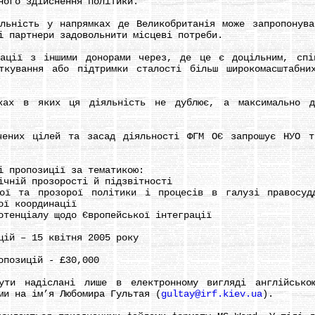
ного здійснення політики.
ість у напрямках де Великобританія може запропонуват
і партнери задовольнити місцеві потреби.
ї з іншими донорами через, де це є доцільним, спів 
ткування або підтримки сталості більш широкомасштабни
в яких ця діяльність не дублює, а максимально доп
х цілей та засад діяльності ФГМ ОЄ запрошує НУО та
пропозиції за тематикою:
ній прозорості й підзвітності
та прозорої політики і процесів в галузі правосуддя
ої координації
енціалу щодо Європейської інтеграції
й – 15 квітня 2005 року
позицій - £30,000
надіслані лише в електронному вигляді англійською
ми на ім’я Любомира Гультая (
gultay@irf.kiev.ua
).