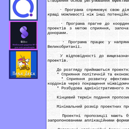
створення основ регулювання ефектив
· Програма спрямовує свою діяльн
кращі можливості ніж інші потенційн
· Програма прагне до координаці
проектів з метою сприяння, започа
донорами.
· Програма працює у напрямках 
Великобританії.
У відповідності до вищезазначени
проектів.
До розгляду приймаються проектні 
* Сприяння політичній та економіч
* Сприяння розвитку ефективної 
кордонів через покращення міжвідомч
* Pозбудова адміністративного пот
Кінцевий термін подання пропозиці
Мінімальний розмір проектних про
Проектні пропозиції мають бути 
запропонованими аплікаційними форма