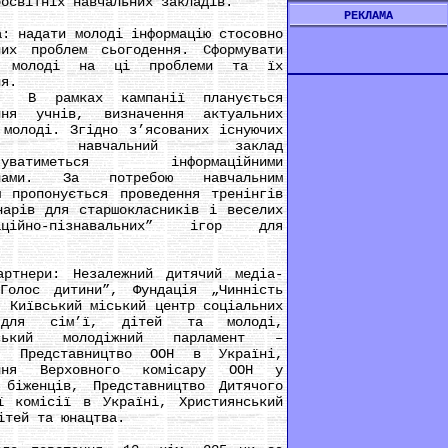
оосвітніх навчальних закладів.
РЕКЛАМА
адати молоді інформацію стосовно
них проблем сьогодення. Сформувати
и молоді на ці проблеми та їх
ня.
ках кампанії планується
ння учнів, визначення актуальних
 молоді. Згідно з’ясованих існуючих
лем, навчальний заклад
ечуватиметься інформаційними
алами. За потребою навчальним
м пропонується проведення тренінгів
нарів для старшокласників і веселих
маційно-пізнавальних” ігор для
.
ри: Незалежний дитячий медіа-
Голос дитини”, Фундація „Чинність
, Київський міський центр соціальних
для сім’ї, дітей та молоді,
йський молодіжний парламент –
а, Представництво ООН в Україні,
іння Верховного комісару ООН у
 біженців, Представництво Дитячого
ї комісії в Україні, Християнський
ітей та юнацтва.