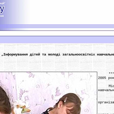
 „Інформування дітей та молоді загальноосвітніх навчальн
*** Да
2005 ро
Місце 
навчаль
Орган
організ
Учас