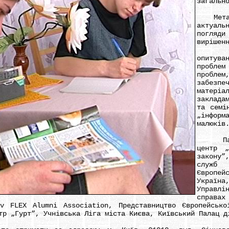
загальн
Мета: н
актуаль
погляд
вирішен
В рам
опитува
проблем
проб
забезп
матері
заклада
та семі
„інфор
малюків
Партне
центр „
закону”
служб 
Європе
Україн
Управл
справах
v FLEX Alumni Association, Представництво Європейсько
тр „Гурт”, Учнівська Ліга міста Києва, Київський Палац д