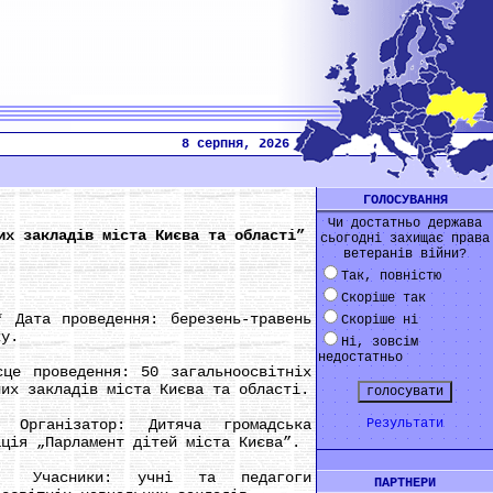
8 серпня, 2026
ГОЛОСУВАННЯ
Чи достатньо держава
их закладів міста Києва та області”
сьогодні захищає права
ветеранів війни?
Так, повністю
Скоріше так
та проведення: березень-травень
Скоріше ні
ку.
Ні, зовсім
недостатньо
проведення: 50 загальноосвітніх
них закладів міста Києва та області.
ізатор: Дитяча громадська
Результати
ація „Парламент дітей міста Києва”.
ники: учні та педагоги
ПАРТНЕРИ