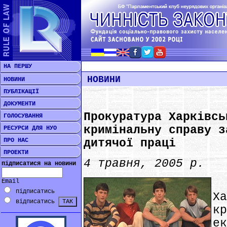
НА ПЕРШУ
НОВИНИ
НОВИНИ
ПУБЛІКАЦІЇ
ДОКУМЕНТИ
Прокуратура Харківсь
ГОЛОСУВАННЯ
кримінальну справу з
РЕСУРСИ ДЛЯ НУО
ПРО НАС
дитячої праці
ПРОЕКТИ
4 травня, 2005 р.
підписатися на новини
*
Email
підписатись
Х
відписатись
к
е