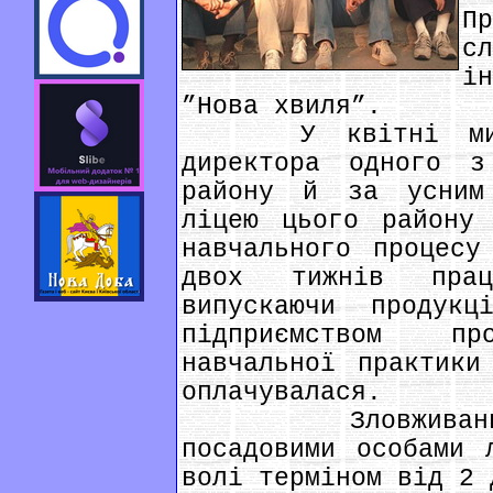
П
с
і
”Нова хвиля”.
У квітні минул
директора одного з
району й за усним 
ліцею цього району
навчального процесу
двох тижнів прац
випускаючи продук
підприємством п
навчальної практики
оплачувалася.
Зловживання с
посадовими особами 
волі терміном від 2 