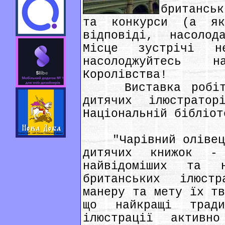
британсь
та конкурси (а як
відповіді, насоло
Місце зустрічі н
насолоджуйтесь 
Королівства!
Виставка робіт н
дитячих ілюстрато
Національній бібліот
"Чарівний олівець"
дитячих книжок -
найвідоміших та н
британських ілюст
манеру та мету їх тв
що найкращі тради
ілюстрації актив