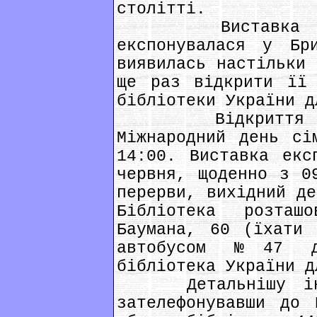
столітті.
Виставка "Чар
експонувалася у Бр
виявилась настільки 
ще раз відкрити її 
бібліотеки України д
Відкриття вис
Міжнародний день сі
14:00. Виставка екс
червня, щоденно з 0
перерви, вихідний де
Бібліотека розта
Баумана, 60 (їхати 
автобусом №47 до
бібліотека України д
Детальнішу інфор
зателефонувавши до 