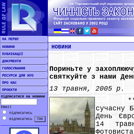
НА ПЕРШУ
НОВИНИ
НОВИНИ
ПУБЛІКАЦІЇ
ДОКУМЕНТИ
Пориньте у захоплююч
ГОЛОСУВАННЯ
святкуйте з нами Ден
РЕСУРСИ ДЛЯ НУО
ПРО НАС
13 травня, 2005 р.
ПРОЕКТИ
підписатися на новини
*** По
сучасну Б
Email
підписатись
День Євр
відписатись
14 тра
Фотовист