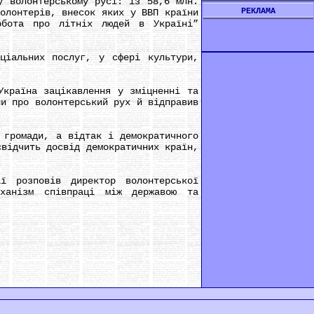
 волонтерському русі: із 58,6 млн.
РЕКЛАМА
олонтерів, внесок яких у ВВП країни
рбота про літніх людей в Україні”
іальних послуг, у сфері культури,
країна зацікавлення у зміцненні та
ни про волонтерський рух й відправив
громади, а відтак і демократичного
свідчить досвід демократичних країн,
розповів директор волонтерської
еханізм співпраці між державою та