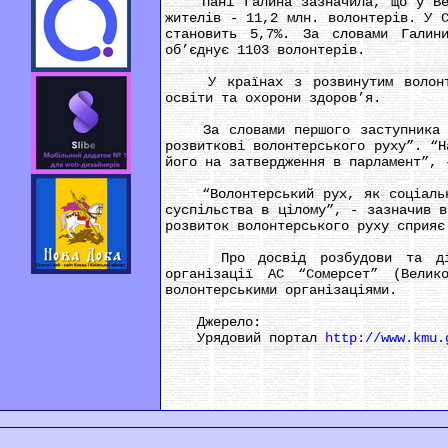
Пані Галина зазначила, що у Велик
жителів - 11,2 млн. волонтерів. У 
становить 5,7%. За словами Галин
об’єднує 1103 волонтерів.
У країнах з розвинутим волонтерс
освіти та охорони здоров’я.
За словами першого заступника мін
розвиткові волонтерського руху”. “Н
його на затвердження в парламент”, 
“Волонтерський рух, як соціальний
суспільства в цілому”, - зазначив в
розвиток волонтерського руху сприяє
Про досвід розбудови та діяльн
організації АС “Сомерсет” (Велик
волонтерськими організаціями.
Джерело:
Урядовий портал
http://www.kmu.