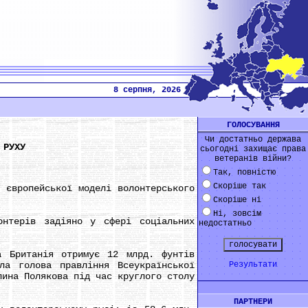
8 серпня, 2026
ГОЛОСУВАННЯ
Чи достатньо держава
 РУХУ
сьогодні захищає права
ветеранів війни?
Так, повністю
Скоріше так
європейської моделі волонтерського
Скоріше ні
Ні, зовсім
терів задіяно у сфері соціальних
недостатньо
Британія отримує 12 млрд. фунтів
ла голова правління Всеукраїнської
Результати
лина Полякова під час круглого столу
ПАРТНЕРИ