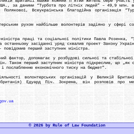
ій Британії майже кожний п’ятий житель бере участь у
США., за даними “Турбота про літніх людей” – 49,9 млн. в
и Полякової, Всеукраїнська благодійна організація “Ту
ьким рухом найбільше волонтерів задіяно у сфері соц
істра праці та соціальної політики Павла Розенка, “У
а останньому засіданні уряд схвалив проект Закону Украї
- повідомив перший заступник міністра.
 фактор, допомагає у розбудові сильної та стабільної 
ін. Також перший заступник міністра підкреслив, що „як 
 і послабленню економічного тиску на бюджет”.
ості волонтерських організацій у Великій Британії 
обританія) Едуард Піч. Зокрема, він розповів про м
gov.ua
© 2026 by Rule of Law Foundation