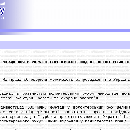
ПРОВАДЖЕННЯ В УКРАЇНІ ЄВРОПЕЙСЬКОЇ МОДЕЛІ ВОЛОНТЕРСЬКОГО
праці обговорили можливість запровадження в Україні 
х з розвинутим волонтерським рухом найбільше волон
 сфері культури, освіти та охорони здоров'я.
стиції 500 млн. фунтів у волонтерський рух Велика 
ого ефекту від діяльності волонтерів. Про це повідоми
ької організації “Турбота про літніх людей в Україні” Га
олонтерського руху”, який відбувся у Міністерстві праці.