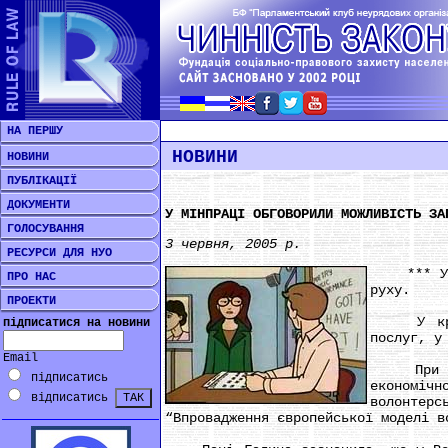
НА ПЕРШУ
НОВИНИ
НОВИНИ
ПУБЛІКАЦІЇ
ДОКУМЕНТИ
У МІНПРАЦІ ОБГОВОРИЛИ МОЖЛИВІСТЬ ЗА
ГОЛОСУВАННЯ
3 червня, 2005 р.
РЕСУРСИ ДЛЯ НУО
*** У Мін
ПРО НАС
руху.
ПРОЕКТИ
У країна
підписатися на новини
послуг, у
Email
При інве
підписатись
економічн
відписатись
волонтерс
“Впровадження європейської моделі в